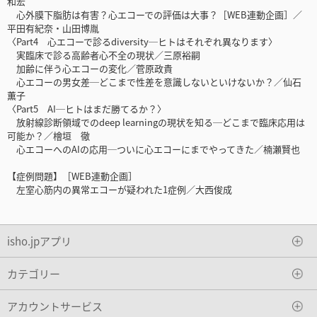
和宏
心外膜下脂肪は有害？心エコーでの評価は大事？［WEB連動企画］／
平田有紀奈・山田博胤
〈Part4 心エコーで診るdiversity─ヒトはそれぞれ異なります〉
実臨床で診る高齢者心不全の現状／三原裕嗣
加齢に伴う心エコーの変化／菅原政貴
心エコーの男女差─どこまで性差を意識しないといけないか？／仙石
薫子
〈Part5 AI─ヒトはまだ勝てるか？〉
放射線診断領域でのdeep learningの現状を知る─どこまで臨床応用は
可能か？／檜垣 徹
心エコーへのAIの応用─ついに心エコーにまでやってきた／楠瀬賢也
【症例問題】［WEB連動企画］
左室心筋内の異常エコーが疑われた1症例／大西俊成
isho.jpアプリ
カテゴリー
アカウントサービス