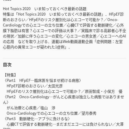
Hot Topics 2020 いま知っておくべき最新の話題
特集は「Hot Topics 2020 いま知っておくべき最新の話題」．HFpEF診
断のおさらい／HFpEFのリスク層別化は心エコーで可能か？／Onco-
Cardiologyでの心エコーの立ち位置／心臓CTで評価する動脈硬化／心外
膜下脂肪は有害？心エコーでの評価は大事？／実臨床で診る高齢者心不全
の現状／加齢に伴う心エコーの変化／心エコーの男女差／心エコーへのAI
の応用 などを取り上げる．連載はWeb動画連動企画「症例問題：左室
心筋内の異常エコーが疑われた1症例」．
目次
【特集】
〈Part1 HFpEF─臨床医を悩ませ続ける病態〉
HFpEF診断のおさらい／太田光彦
HFpEFのリスク層別化は心エコーで可能か？／原田智成・小保方 優
〈Part2 Onco-Cardiology─がんと心疾患は独立した病態ではありませ
ん〉
がん治療と心疾患／塩山 渉
Onco-Cardiologyでの心エコーの立ち位置／望月泰秀
〈Part3 動脈硬化─アブラに負けるな〉
心臓CTで評価する動脈硬化─まだまだエコーには負けられない／大澤