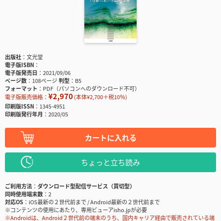
出版社
文光堂
電子版ISBN
電子版発売日
2021/09/06
ページ数
108ページ
判型
B5
フォーマット
PDF（パソコンへのダウンロード不可）
¥2,970
電子版販売価格：
(本体¥2,700＋税10％)
印刷版ISSN
1345-4951
印刷版発行年月
2020/05
カートに入れる
ちょっと立ち読み
ご利用方法
ダウンロード型配信サービス（買切型）
同時使用端末数
2
対応OS
iOS最新の２世代前まで / Android最新の２世代前まで
※コンテンツの使用にあたり、専用ビューアisho.jpが必要
※Androidは、Android２世代前の端末のうち、国内キャリア経由で販売されている端