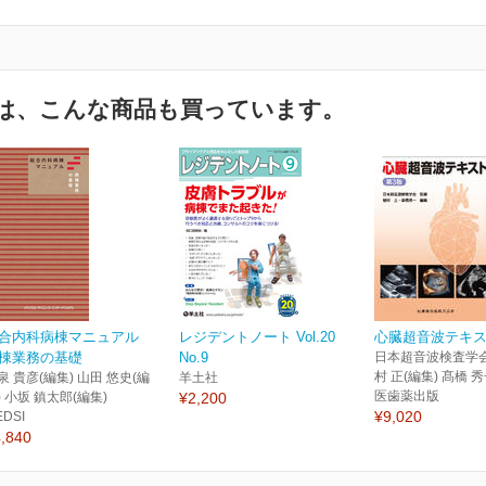
は、こんな商品も買っています。
合内科病棟マニュアル
レジデントノート Vol.20
心臓超音波テキス
棟業務の基礎
No.9
日本超音波検査学会
村 正(編集) 髙橋 秀
泉 貴彦(編集) 山田 悠史(編
羊土社
医歯薬出版
) 小坂 鎮太郎(編集)
¥2,200
¥9,020
EDSI
,840