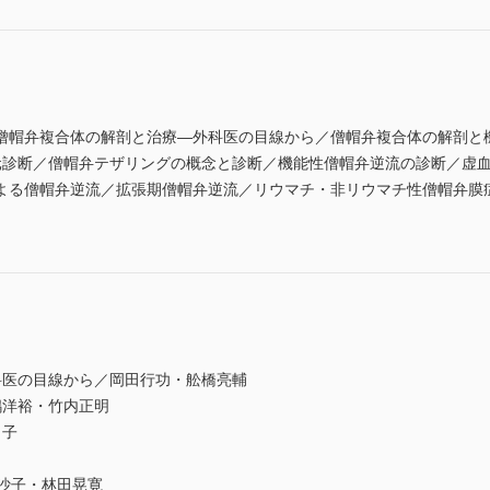
僧帽弁複合体の解剖と治療—外科医の目線から／僧帽弁複合体の解剖と
元診断／僧帽弁テザリングの概念と診断／機能性僧帽弁逆流の診断／虚
よる僧帽弁逆流／拡張期僧帽弁逆流／リウマチ・非リウマチ性僧帽弁膜症
科医の目線から／岡田行功・舩橋亮輔
嶋洋裕・竹内正明
尚子
沙子・林田晃寛