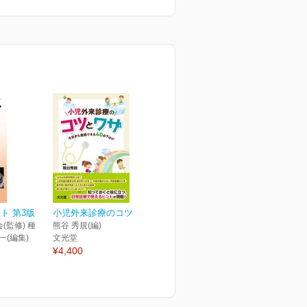
ト 第3版
小児外来診療のコツとワザ
(監修) 種
熊谷 秀規(編)
一(編集)
文光堂
¥4,400