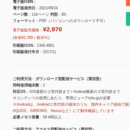
電子版ISBN
電子版発売日
2021/08/24
ページ数
116ページ
判型
B5
フォーマット
PDF（パソコンへのダウンロード不可）
¥2,970
電子版販売価格：
(本体¥2,700＋税10％)
印刷版ISSN
1345-4951
印刷版発行年月
2017/11
ご利用方法
ダウンロード型配信サービス（買切型）
同時使用端末数
2
対応OS
iOS最新の２世代前まで / Android最新の２世代前まで
※コンテンツの使用にあたり、専用ビューアisho.jpが必要
※Androidは、Android２世代前の端末のうち、国内キャリア経由で販
AQUOS、ARROWS、Nexusなど）にて動作確認しています
必要メモリ容量
58 MB以上
ご利用方法
アクセス型配信サービス（買切型）