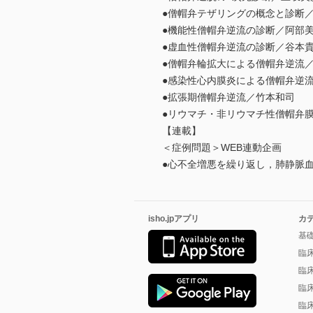
●僧帽弁テザリングの概念と診断
●機能性僧帽弁逆流の診断／阿部
●虚血性僧帽弁逆流の診断／谷本
●僧帽弁輪拡大による僧帽弁逆流
●感染性心内膜炎による僧帽弁逆
●拡張期僧帽弁逆流／竹本和司
●リウマチ・非リウマチ性僧帽弁
【連載】
＜症例問題＞WEB連動企画
●心不全増悪を繰り返し，肺静脈
isho.jpアプリ
カ
基
臨
臨
臨
臨