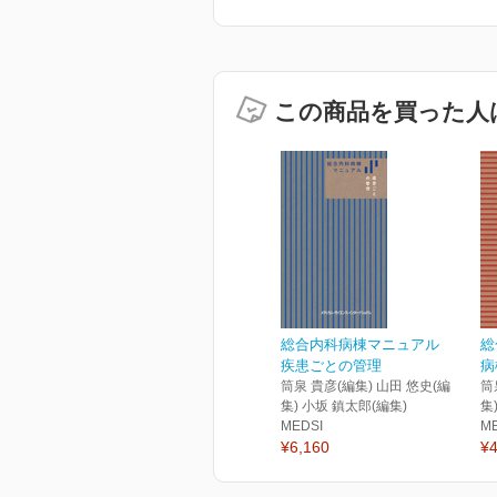
この商品を買った人
総合内科病棟マニュアル
総
疾患ごとの管理
病
筒泉 貴彦(編集) 山田 悠史(編
筒
集) 小坂 鎮太郎(編集)
集
MEDSI
M
¥6,160
¥4