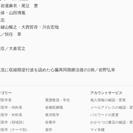
／岩瀧麻衣・尾辻 豊
美保・山田博胤
貴志
／鍵山暢之・大西哲存・川合宏哉
流／恒任 章
膜症／大倉宏之
血流に収縮期逆行波を認めた心臓再同期療法後の1例／岩野弘幸
テゴリー
アカウントサービス
礎医学系
看護教員・学生
個人情報の確認・変更
床医学・内科系
各種医療職
メールアドレスの確認・変
床医学・外科系
東洋医学
パスワードの変更
床医学（領域別）
栄養学
かかりつけ書店の確認・変
床医学（テーマ別）
薬学
マイ本棚