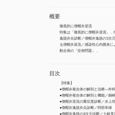
概要
徹底的に僧帽弁逆流
特集は「徹底的に僧帽弁逆流」．
逸脱弁尖診断／僧帽弁逸脱の3次
る僧帽弁逆流／感染性心内膜炎に
動企画の「症例問題」．
目次
【特集】
●僧帽弁複合体の解剖と治療—外
●僧帽弁複合体の解剖と機能／鍋
●僧帽弁逆流の重症度診断／水上
●僧帽弁逸脱弁尖診断／阿部幸雄
●僧帽弁逸脱の3次元診断／土岐美