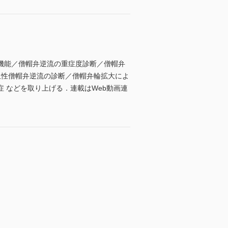
機能／僧帽弁逆流の重症度診断／僧帽弁
血性僧帽弁逆流の診断／僧帽弁輪拡大によ
 などを取り上げる．連載はWeb動画連