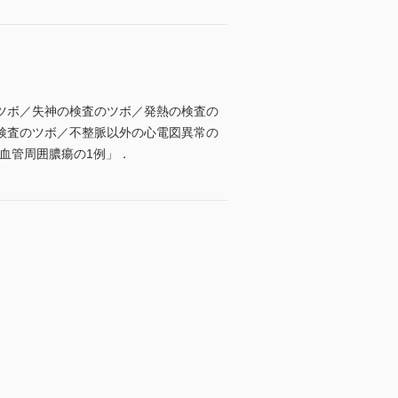
ツボ／失神の検査のツボ／発熱の検査の
検査のツボ／不整脈以外の心電図異常の
血管周囲膿瘍の1例」．