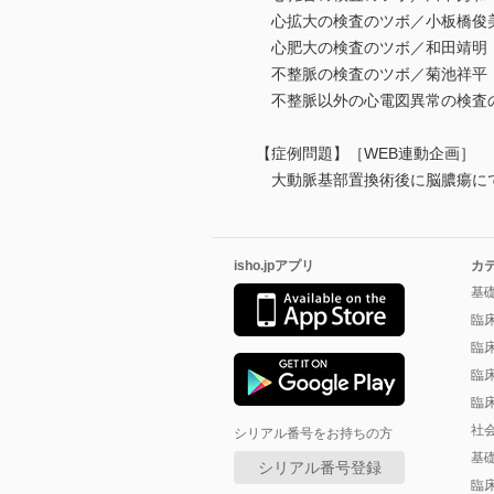
心拡大の検査のツボ／小板橋俊
心肥大の検査のツボ／和田靖明
不整脈の検査のツボ／菊池祥平
不整脈以外の心電図異常の検査
【症例問題】［WEB連動企画］
大動脈基部置換術後に脳膿瘍にて
isho.jpアプリ
カ
基
臨
臨
臨
臨
社
シリアル番号をお持ちの方
基
シリアル番号登録
臨