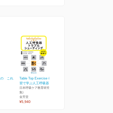
めの これ
Table Top Exercise 机上演
習で学ぶ人工呼吸器トラ...
日本呼吸ケア教育研究会(編
集)
金芳堂
¥5,940