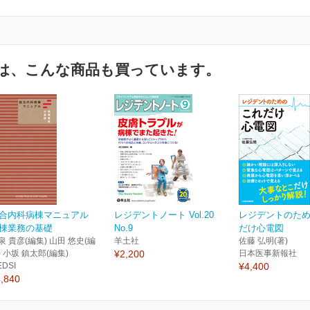
は、こんな商品も買っています。
合内科病棟マニュアル
レジデントノート Vol.20
レジデントのた
棟業務の基礎
No.9
だけ心電図
泉 貴彦(編集) 山田 悠史(編
羊土社
佐藤 弘明(著)
) 小坂 鎮太郎(編集)
¥2,200
日本医事新報社
EDSI
¥4,400
,840