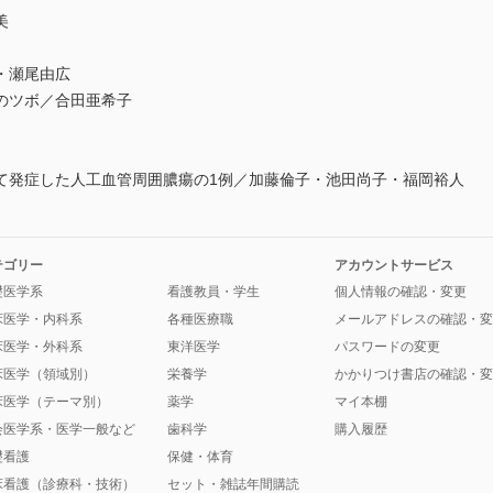
美
・瀬尾由広
のツボ／合田亜希子
発症した人工血管周囲膿瘍の1例／加藤倫子・池田尚子・福岡裕人
テゴリー
アカウントサービス
礎医学系
看護教員・学生
個人情報の確認・変更
床医学・内科系
各種医療職
メールアドレスの確認・変
床医学・外科系
東洋医学
パスワードの変更
床医学（領域別）
栄養学
かかりつけ書店の確認・変
床医学（テーマ別）
薬学
マイ本棚
会医学系・医学一般など
歯科学
購入履歴
礎看護
保健・体育
床看護（診療科・技術）
セット・雑誌年間購読