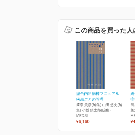
この商品を買った人
総合内科病棟マニュアル
総
疾患ごとの管理
病
筒泉 貴彦(編集) 山田 悠史(編
筒
集) 小坂 鎮太郎(編集)
集
MEDSI
M
¥6,160
¥4