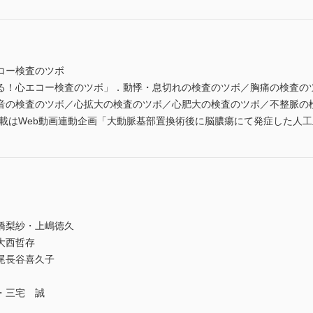
コー検査のツボ
る！心エコー検査のツボ」．動悸・息切れの検査のツボ／胸痛の検査の
音の検査のツボ／心拡大の検査のツボ／心肥大の検査のツボ／不整脈の
連載はWeb動画連動企画「大動脈基部置換術後に脳膿瘍にて発症した人工
橋梨紗・上嶋徳久
大西哲存
尾長谷喜久子
・三宅 誠