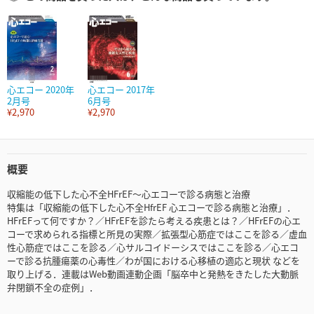
心エコー 2020年
心エコー 2017年
2月号
6月号
¥2,970
¥2,970
概要
収縮能の低下した心不全HFrEF～心エコーで診る病態と治療
特集は「収縮能の低下した心不全HfrEF 心エコーで診る病態と治療」．
HFrEFって何ですか？／HFrEFを診たら考える疾患とは？／HFrEFの心エ
コーで求められる指標と所見の実際／拡張型心筋症ではここを診る／虚血
性心筋症ではここを診る／心サルコイドーシスではここを診る／心エコ
ーで診る抗腫瘍薬の心毒性／わが国における心移植の適応と現状 などを
取り上げる．連載はWeb動画連動企画「脳卒中と発熱をきたした大動脈
弁閉鎖不全の症例」．