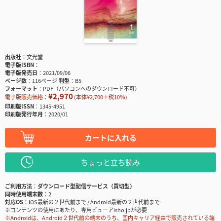
出版社
文光堂
電子版ISBN
電子版発売日
2021/09/06
ページ数
116ページ
判型
B5
フォーマット
PDF（パソコンへのダウンロード不可）
¥2,970
電子版販売価格：
(本体¥2,700＋税10％)
印刷版ISSN
1345-4951
印刷版発行年月
2020/01
カートに入れる
ちょっと立ち読み
ご利用方法
ダウンロード型配信サービス（買切型）
同時使用端末数
2
対応OS
iOS最新の２世代前まで / Android最新の２世代前まで
※コンテンツの使用にあたり、専用ビューアisho.jpが必要
※Androidは、Android２世代前の端末のうち、国内キャリア経由で販売されている端