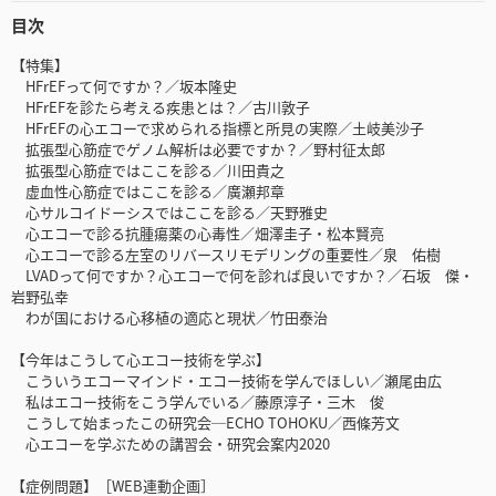
目次
【特集】
HFrEFって何ですか？／坂本隆史
HFrEFを診たら考える疾患とは？／古川敦子
HFrEFの心エコーで求められる指標と所見の実際／土岐美沙子
拡張型心筋症でゲノム解析は必要ですか？／野村征太郎
拡張型心筋症ではここを診る／川田貴之
虚血性心筋症ではここを診る／廣瀬邦章
心サルコイドーシスではここを診る／天野雅史
心エコーで診る抗腫瘍薬の心毒性／畑澤圭子・松本賢亮
心エコーで診る左室のリバースリモデリングの重要性／泉 佑樹
LVADって何ですか？心エコーで何を診れば良いですか？／石坂 傑・
岩野弘幸
わが国における心移植の適応と現状／竹田泰治
【今年はこうして心エコー技術を学ぶ】
こういうエコーマインド・エコー技術を学んでほしい／瀬尾由広
私はエコー技術をこう学んでいる／藤原淳子・三木 俊
こうして始まったこの研究会─ECHO TOHOKU／西條芳文
心エコーを学ぶための講習会・研究会案内2020
【症例問題】［WEB連動企画］