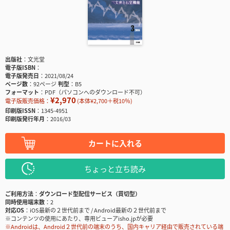
出版社
文光堂
電子版ISBN
電子版発売日
2021/08/24
ページ数
92ページ
判型
B5
フォーマット
PDF（パソコンへのダウンロード不可）
¥2,970
電子版販売価格：
(本体¥2,700＋税10％)
印刷版ISSN
1345-4951
印刷版発行年月
2016/03
カートに入れる
ちょっと立ち読み
ご利用方法
ダウンロード型配信サービス（買切型）
同時使用端末数
2
対応OS
iOS最新の２世代前まで / Android最新の２世代前まで
※コンテンツの使用にあたり、専用ビューアisho.jpが必要
※Androidは、Android２世代前の端末のうち、国内キャリア経由で販売されている端