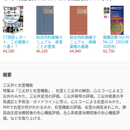
CT読影レポー
総合内科病棟マ
総合内科病棟マ
画像診断 Vol.41
ト、この画像ど
ニュアル 疾患
ニュアル 病棟
No.12（2021年
う書く？
ごとの管理
業務の基礎
10月号）
¥4,180
¥6,160
¥4,840
¥2,750
概要
三尖弁と右室機能
特集は「三尖弁と右室機能」．右室と三尖弁の解剖，心エコーによる三
尖弁のみかた，三尖弁逆流の評価，三尖弁狭窄の評価，三尖弁疾患の手
術適応と手術法─ガイドラインに学ぶ，心エコーによる右室のみかた，
MRIで右室の何がわかるのか，右室機能の評価，右室の病気あれこれ，肺
高血圧症治療前後の右心機能評価，左心系疾患治療前後の右心機能評
価，などを取り上げる．