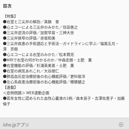
目次
【特集】
●右室と三尖弁の解剖／真鍋 晋
●心エコーによる三尖弁のみかた／住田善之
●三尖弁逆流の評価／加賀早苗・三神大世
●三尖弁狭窄の評価／赤坂和美
●三尖弁疾患の手術適応と手術法─ガイドラインに学ぶ／福嶌五月・
澤 芳樹
●心エコーによる右室のみかた／松本賢亮
●MRIで右室の何がわかるのか／中森史朗・土肥 薫
●右室機能の評価／杉浦英美喜・土肥 薫
●右室の病気あれこれ／大谷朋仁
●肺高血圧症治療前後の右心機能評価／更科俊洋
●左心系疾患治療前後の右心機能評価／穂積健之
【連載】
＜症例問題＞ WEB連動企画
●若年女性に認められた血性心嚢液の1例／森本良子・吉澤佐恵子・加藤
倫子
isho.jpアプリ