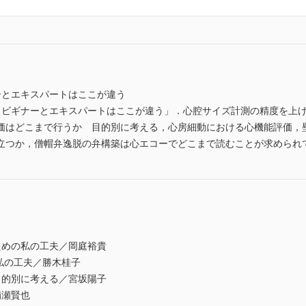
ーとエキスパートはここが違う
ビギナーとエキスパートはここが違う」．心腔サイズ計測の精度を上げるため
価はどこまで行うか 目的別に考える，心房細動における心機能評価，
立つか，僧帽弁逸脱の弁構築は心エコーでどこまで読むことが求められ
ための私の工夫／岡庭裕貴
めの私の工夫／勝木桂子
目的別に考える／宮坂陽子
楠瀬賢也