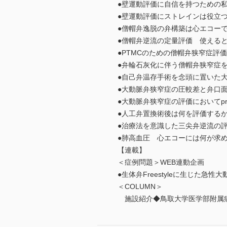
●壁運動評価に自信を持つための
●壁運動評価にストレインは役立
●僧帽弁逸脱の弁構築は心エコー
●僧帽弁逆流の定量評価 使える
●PTMCのための僧帽弁狭窄症評
●弁輪石灰化に伴う僧帽弁狭窄症
●自己弁温存手術を念頭に置いた
●大動脈弁狭窄症の圧較差と弁口
●大動脈弁狭窄症の評価においてpre
●人工弁置換術後は何を評価する
●治療法を意識した三尖弁逆流の
●肺高血圧 心エコーには何が求
【連載】
＜症例問題＞WEB連動企画
●生体弁Freestyleに生じた急
＜COLUMN＞
施設紹介◆鳥取大学医学部附属