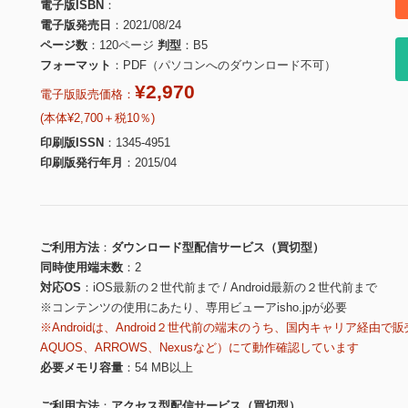
電子版ISBN
電子版発売日
2021/08/24
ページ数
120ページ
判型
B5
フォーマット
PDF（パソコンへのダウンロード不可）
¥2,970
電子版販売価格：
(本体¥2,700＋税10％)
印刷版ISSN
1345-4951
印刷版発行年月
2015/04
ご利用方法
ダウンロード型配信サービス（買切型）
同時使用端末数
2
対応OS
iOS最新の２世代前まで / Android最新の２世代前まで
※コンテンツの使用にあたり、専用ビューアisho.jpが必要
※Androidは、Android２世代前の端末のうち、国内キャリア経由で販
AQUOS、ARROWS、Nexusなど）にて動作確認しています
必要メモリ容量
54 MB以上
ご利用方法
アクセス型配信サービス（買切型）