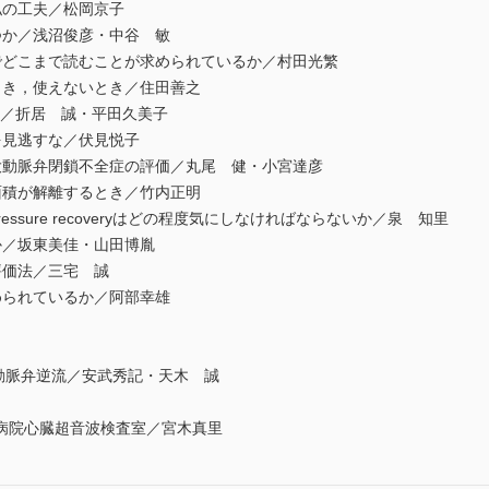
私の工夫／松岡京子
つか／浅沼俊彦・中谷 敏
でどこまで読むことが求められているか／村田光繁
とき，使えないとき／住田善之
価／折居 誠・平田久美子
を見逃すな／伏見悦子
大動脈弁閉鎖不全症の評価／丸尾 健・小宮達彦
面積が解離するとき／竹内正明
ssure recoveryはどの程度気にしなければならないか／泉 知里
か／坂東美佳・山田博胤
評価法／三宅 誠
められているか／阿部幸雄
性大動脈弁逆流／安武秀記・天木 誠
病院心臓超音波検査室／宮木真里