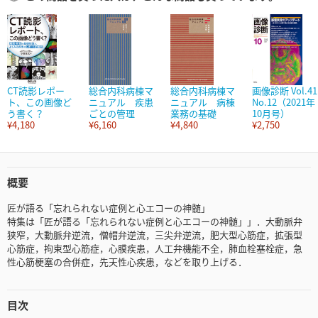
CT読影レポー
総合内科病棟マ
総合内科病棟マ
画像診断 Vol.41
ト、この画像ど
ニュアル 疾患
ニュアル 病棟
No.12（2021年
う書く？
ごとの管理
業務の基礎
10月号）
¥4,180
¥6,160
¥4,840
¥2,750
概要
匠が語る「忘れられない症例と心エコーの神髄」
特集は「匠が語る「忘れられない症例と心エコーの神髄」」．大動脈弁
狭窄，大動脈弁逆流，僧帽弁逆流，三尖弁逆流，肥大型心筋症，拡張型
心筋症，拘束型心筋症，心膜疾患，人工弁機能不全，肺血栓塞栓症，急
性心筋梗塞の合併症，先天性心疾患，などを取り上げる．
目次