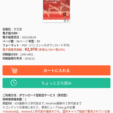
出版社
文光堂
電子版ISBN
電子版発売日
2021/08/24
ページ数
96ページ
判型
B5
フォーマット
PDF（パソコンへのダウンロード不可）
¥2,970
電子版販売価格：
(本体¥2,700＋税10％)
印刷版ISSN
1345-4951
印刷版発行年月
2016/12
カートに入れる
ちょっと立ち読み
ご利用方法
ダウンロード型配信サービス（買切型）
同時使用端末数
2
対応OS
iOS最新の２世代前まで / Android最新の２世代前まで
※コンテンツの使用にあたり、専用ビューアisho.jpが必要
※Androidは、Android２世代前の端末のうち、国内キャリア経由で販売されている端