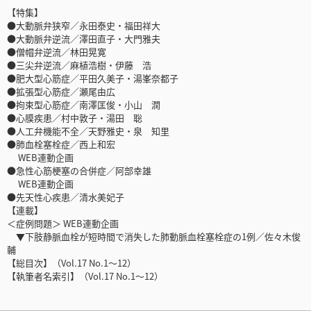
【特集】
●大動脈弁狭窄／永田泰史・福田祥大
●大動脈弁逆流／澤田直子・大門雅夫
●僧帽弁逆流／林田晃寛
●三尖弁逆流／麻植浩樹・伊藤 浩
●肥大型心筋症／平田久美子・湯峯奈都子
●拡張型心筋症／瀬尾由広
●拘束型心筋症／南澤匡俊・小山 潤
●心膜疾患／村中敦子・湯田 聡
●人工弁機能不全／天野雅史・泉 知里
●肺血栓塞栓症／西上和宏
WEB連動企画
●急性心筋梗塞の合併症／阿部幸雄
WEB連動企画
●先天性心疾患／清水美妃子
【連載】
＜症例問題＞ WEB連動企画
▼下肢静脈血栓が短時間で消失した肺動脈血栓塞栓症の1例／佐々木俊
輔
【総目次】（Vol.17 No.1〜12）
【執筆者名索引】（Vol.17 No.1〜12）