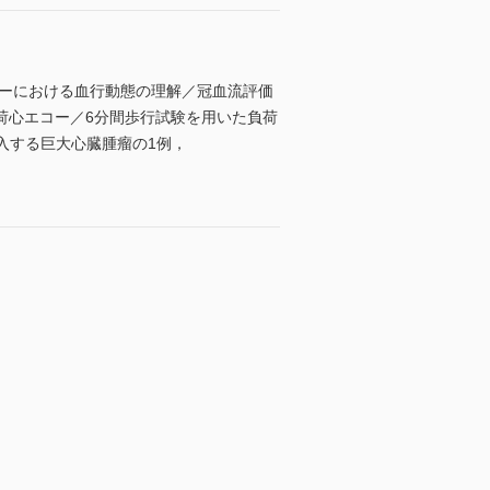
コーにおける血行動態の理解／冠血流評価
荷心エコー／6分間歩行試験を用いた負荷
入する巨大心臓腫瘤の1例，