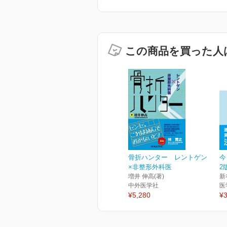
この商品を買った人
骨折ハンター レントゲン
今
×非整形外科医
2
増井 伸高(著)
新
中外医学社
医
¥5,280
¥3