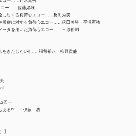
エコー……辻永真吾
コー……佐藤如雄
全に対する負荷心エコー……反町秀美
膜症に対する負荷心エコー……落田美瑛・平澤憲祐
メータを用いた負荷心エコー……三原裕嗣
をきたした1例……福留裕八・柿野貴盛
希美
al
第3回―
ある!?……伊藤 浩
2）】