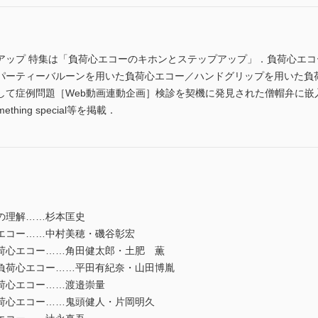
アップ 特集は「負荷心エコーのキホンとステップアップ」．負荷心エ
パーティーバルーンを用いた負荷心エコー／ハンドグリップを用いた負
して症例問題［Web動画連動企画］検診を契機に発見された僧帽弁に嵌
mething special等を掲載．
の理解……杉本匡史
エコー……中村美穂・磯谷彰宏
荷心エコー……角田健太郎・土肥 薫
負荷心エコー……平田有紀奈・山田博胤
荷心エコー……渡邉崇量
荷心エコー……鬼頭健人・片岡明久