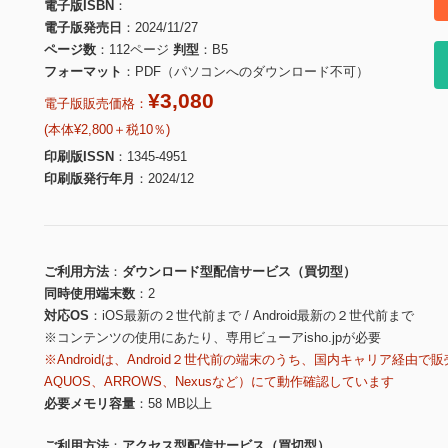
電子版ISBN
電子版発売日
2024/11/27
ページ数
112ページ
判型
B5
フォーマット
PDF（パソコンへのダウンロード不可）
¥3,080
電子版販売価格：
(本体¥2,800＋税10％)
印刷版ISSN
1345-4951
印刷版発行年月
2024/12
ご利用方法
ダウンロード型配信サービス（買切型）
同時使用端末数
2
対応OS
iOS最新の２世代前まで / Android最新の２世代前まで
※コンテンツの使用にあたり、専用ビューアisho.jpが必要
※Androidは、Android２世代前の端末のうち、国内キャリア経由で販
AQUOS、ARROWS、Nexusなど）にて動作確認しています
必要メモリ容量
58 MB以上
ご利用方法
アクセス型配信サービス（買切型）