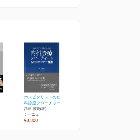
ホスピタリストのための内
科診療フローチャート 第...
髙岸 勝繁(著)
シーニュ
¥8,800