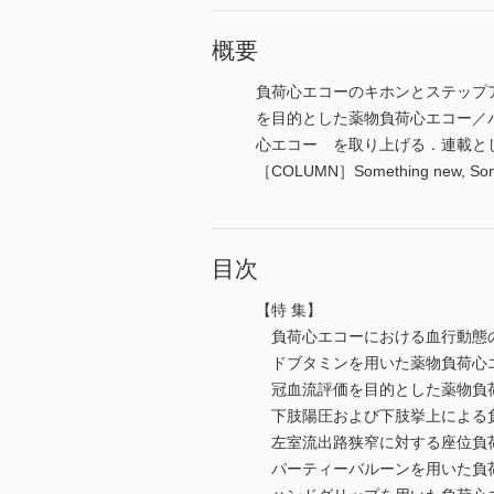
概要
負荷心エコーのキホンとステップ
を目的とした薬物負荷心エコー／
心エコー を取り上げる．連載と
［COLUMN］Something new, So
目次
【特 集】
負荷心エコーにおける血行動態
ドブタミンを用いた薬物負荷心
冠血流評価を目的とした薬物負
下肢陽圧および下肢挙上による
左室流出路狭窄に対する座位負
パーティーバルーンを用いた負