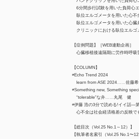
ハンドグリップを用いた負荷心
6分間歩行試験を用いた負荷心エ
臥位エルゴメータを用いた心不
臥位エルゴメータを用いた心臓弁
クリニックにおける臥位エルゴ
【症例問題】［WEB連動企画］
心臓移植後遠隔期に労作時呼吸苦
【COLUMN】
◉Echo Trend 2024
learn from ASE 2024……佐藤
◉Something new, Something speci
“tolerable”な弁……丸尾 健
◉伊藤 浩の3分で読める!イイ話―
心不全は社会経済格差の反映でも
【総目次（Vol.25 No.1～12）】
【執筆者名索引（Vol.25 No.1〜1