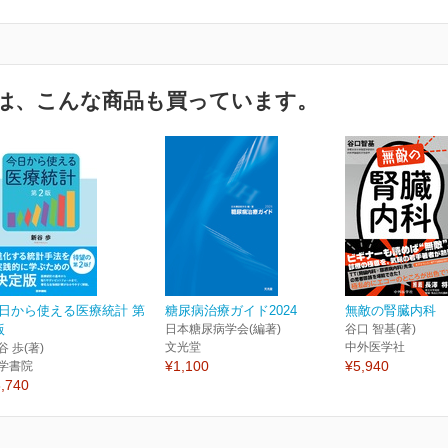
は、こんな商品も買っています。
日から使える医療統計 第
糖尿病治療ガイド2024
無敵の腎臓内科
版
日本糖尿病学会(編著)
谷口 智基(著)
文光堂
中外医学社
谷 歩(著)
¥1,100
¥5,940
学書院
,740