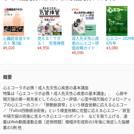
心臓超音波テキ
見える！でき
成人先天性心疾
心エコー 2024
スト 第3版
る！ 気管挿管
患の心エコー評
6月号
¥9,020
¥4,950
価攻略ガイド
¥3,080
¥6,050
概要
心エコーラボ必携！成人先天性心疾患の基本講座
特集は「心エコーラボ必携！成人先天性心疾患の基本講座」． 心房中
隔欠損の第一発見者としての心エコー評価／心室中隔欠損のフォローアッ
プの心エコーのコツ／「肺動脈狭窄」という検査依頼に応える心エコー
／「Fallot四徴根治術後」という検査依頼に完璧に応える心エコー／房室
中隔欠損の術後に見るべき心エコーのポイント などを取り上げる．連
載はWeb動画連動企画［症例問題］僧帽弁形成術の1年後に発症した脳梗
塞の1例 他