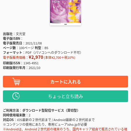
出版社
文光堂
電子版ISBN
電子版発売日
2021/11/08
ページ数
100ページ
判型
B5
フォーマット
PDF（パソコンへのダウンロード不可）
¥2,970
電子版販売価格：
(本体¥2,700＋税10％)
印刷版ISSN
1345-4951
印刷版発行年月
2021/10
カートに入れる
ちょっと立ち読み
ご利用方法
ダウンロード型配信サービス（買切型）
同時使用端末数
2
対応OS
iOS最新の２世代前まで / Android最新の２世代前まで
※コンテンツの使用にあたり、専用ビューアisho.jpが必要
※Androidは、Android２世代前の端末のうち、国内キャリア経由で販売されている端