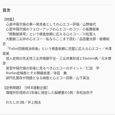
目次
【特集】
心房中隔欠損の第一発見者としての心エコー評価／山野倫代
心室中隔欠損のフォローアップの心エコーのコツ／小板橋俊美
「肺動脈狭窄」という検査依頼に応える心エコー／川松直人
大動脈二尖弁の心エコー─私ならここまで読む／品田慶太郎・板橋裕
史
「Fallot四徴根治術後」という検査依頼に完璧に応える心エコー／中澤
直美
成人症例の先天性三尖弁閉鎖不全─三尖弁異形成とEbstein病／元木博
彦
房室中隔欠損の術後に見るべき心エコーのポイント／仁田 学
Marfan症候群とその類縁疾患／寺田 舞
卵円孔開存が問題となる病態と心エコー診断／山下英治
【症例問題】［WEB連動企画］
僧帽弁形成術の1年後に発症した脳梗塞の1例／赤松加奈子
わたしの1枚／井上翔太