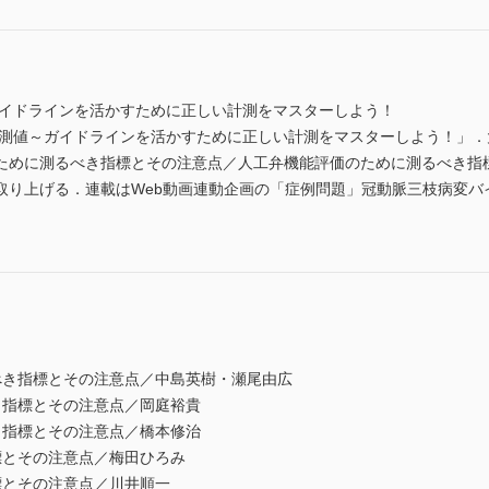
ガイドラインを活かすために正しい計測をマスターしよう！
計測値～ガイドラインを活かすために正しい計測をマスターしよう！」
ために測るべき指標とその注意点／人工弁機能評価のために測るべき指
取り上げる．連載はWeb動画連動企画の「症例問題」冠動脈三枝病変バ
べき指標とその注意点／中島英樹・瀬尾由広
き指標とその注意点／岡庭裕貴
き指標とその注意点／橋本修治
標とその注意点／梅田ひろみ
標とその注意点／川井順一