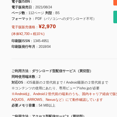
電子版ISBN
電子版発売日
2021/08/24
ページ数
112ページ
判型
B5
フォーマット
PDF（パソコンへのダウンロード不可）
¥2,970
電子版販売価格：
(本体¥2,700＋税10％)
印刷版ISSN
1345-4951
印刷版発行年月
2018/04
ご利用方法
ダウンロード型配信サービス（買切型）
同時使用端末数
2
対応OS
iOS最新の２世代前まで / Android最新の２世代前まで
※コンテンツの使用にあたり、専用ビューアisho.jpが必要
※Androidは、Android２世代前の端末のうち、国内キャリア経由で販
AQUOS、ARROWS、Nexusなど）にて動作確認しています
必要メモリ容量
54 MB以上
ご利用方法
アクセス型配信サービス（買切型）