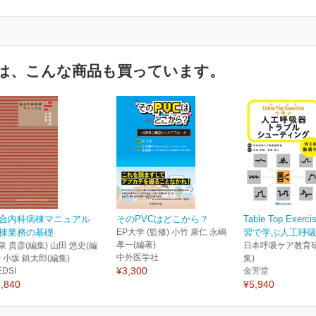
は、こんな商品も買っています。
合内科病棟マニュアル
そのPVCはどこから？
Table Top Exer
棟業務の基礎
EP大学 (監修) 小竹 康仁 永嶋
習で学ぶ人工呼吸器
孝一(編著)
泉 貴彦(編集) 山田 悠史(編
日本呼吸ケア教育研
中外医学社
) 小坂 鎮太郎(編集)
集)
¥3,300
EDSI
金芳堂
,840
¥5,940