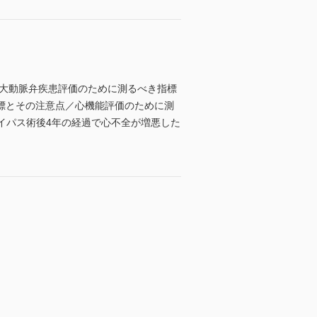
．大動脈弁疾患評価のために測るべき指標
標とその注意点／心機能評価のために測
イパス術後4年の経過で心不全が増悪した