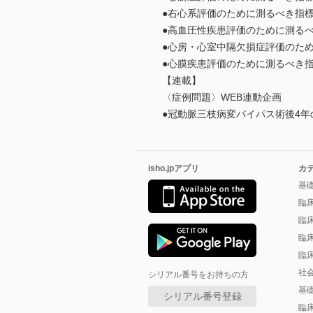
●右心系評価のために測るべき指
●高血圧性疾患評価のために測る
●心房・心室中隔欠損症評価のた
●心膜疾患評価のために測るべき
【連載】
〈症例問題〉WEB連動企画
●冠動脈三枝病変バイパス術後4
isho.jpアプリ
カ
基
臨
臨
臨
臨
社
シリアル番号をお持ちの方
基
シリアル番号登録
臨