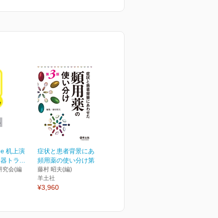
cise 机上演
症状と患者背景にあわせた
トラ...
頻用薬の使い分け第3版
究会(編
藤村 昭夫(編)
羊土社
¥3,960