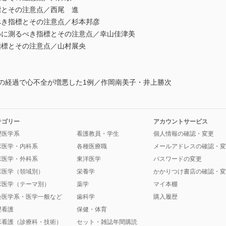
標とその注意点／西尾 進
べき指標とその注意点／杉本邦彦
めに測るべき指標とその注意点／幸山佳津美
指標とその注意点／山村展央
年の経過で心不全が増悪した1例／作岡南美子・井上勝次
テゴリー
アカウントサービス
礎医学系
看護教員・学生
個人情報の確認・変更
床医学・内科系
各種医療職
メールアドレスの確認・変
床医学・外科系
東洋医学
パスワードの変更
床医学（領域別）
栄養学
かかりつけ書店の確認・変
床医学（テーマ別）
薬学
マイ本棚
会医学系・医学一般など
歯科学
購入履歴
礎看護
保健・体育
床看護（診療科・技術）
セット・雑誌年間購読