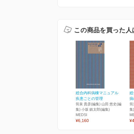
この商品を買った人
総合内科病棟マニュアル
総
疾患ごとの管理
病
筒泉 貴彦(編集) 山田 悠史(編
筒
集) 小坂 鎮太郎(編集)
集
MEDSI
M
¥6,160
¥4