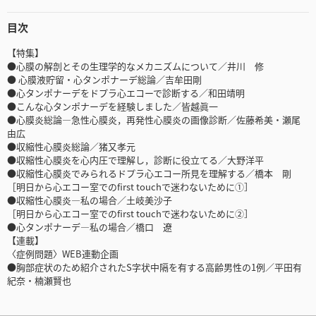
目次
【特集】
●心膜の解剖とその生理学的なメカニズムについて／井川 修
● 心膜液貯留・心タンポナーデ総論／吉牟田剛
●心タンポナーデをドプラ心エコーで診断する／和田靖明
●こんな心タンポナーデを経験しました／皆越眞一
●心膜炎総論―急性心膜炎，再発性心膜炎の画像診断／佐藤希美・瀬尾
由広
●収縮性心膜炎総論／猪又孝元
●収縮性心膜炎を心内圧で理解し，診断に役立てる／大野洋平
●収縮性心膜炎でみられるドプラ心エコー所見を理解する／橋本 剛
［明日から心エコー室でのfirst touchで迷わないために①］
●収縮性心膜炎―私の場合／土岐美沙子
［明日から心エコー室でのfirst touchで迷わないために②］
●心タンポナーデ―私の場合／橋口 遼
【連載】
〈症例問題〉WEB連動企画
●胸部症状のため紹介されたS字状中隔を有する高齢男性の1例／平田有
紀奈・楠瀬賢也