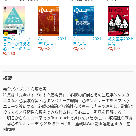
若手心エコーフ
心エコー 2024
心エコー 2024
救急医学2024年
ェローが教える
年10月号
年7月号
月号
心エコーのみ...
¥3,080
¥3,080
¥3,190
¥5,280
概要
完全バイブル！心膜疾患
特集は「完全バイブル！心膜疾患」．心膜の解剖とその生理学的なメカ
ニズム／心膜液貯留・心タンポナーデ総論／心タンポナーデをドプラ心
エコーで診断する／心膜炎総論／収縮性心膜炎を心内圧で理解し，診断に
役立てる／収縮性心膜炎でみられるドプラ心エコー所見を理解する／
［明日から心エコー室でのfirst touchで迷わないために］①収縮性心膜炎
／②心タンポナーデ などを取り上げる．連載はWeb動画連動企画の「症
例問題」．