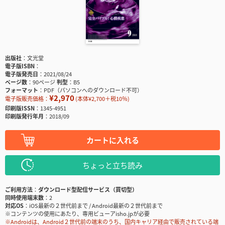
出版社
文光堂
電子版ISBN
電子版発売日
2021/08/24
ページ数
90ページ
判型
B5
フォーマット
PDF（パソコンへのダウンロード不可）
¥2,970
電子版販売価格：
(本体¥2,700＋税10％)
印刷版ISSN
1345-4951
印刷版発行年月
2018/09
カートに入れる
ちょっと立ち読み
ご利用方法
ダウンロード型配信サービス（買切型）
同時使用端末数
2
対応OS
iOS最新の２世代前まで / Android最新の２世代前まで
※コンテンツの使用にあたり、専用ビューアisho.jpが必要
※Androidは、Android２世代前の端末のうち、国内キャリア経由で販売されている端