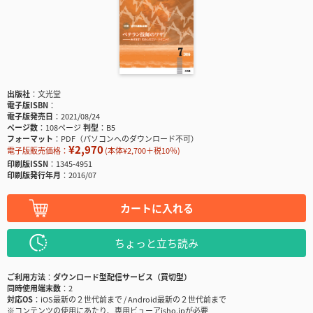
出版社
文光堂
電子版ISBN
電子版発売日
2021/08/24
ページ数
108ページ
判型
B5
フォーマット
PDF（パソコンへのダウンロード不可）
¥2,970
電子版販売価格：
(本体¥2,700＋税10％)
印刷版ISSN
1345-4951
印刷版発行年月
2016/07
カートに入れる
ちょっと立ち読み
ご利用方法
ダウンロード型配信サービス（買切型）
同時使用端末数
2
対応OS
iOS最新の２世代前まで / Android最新の２世代前まで
※コンテンツの使用にあたり、専用ビューアisho.jpが必要