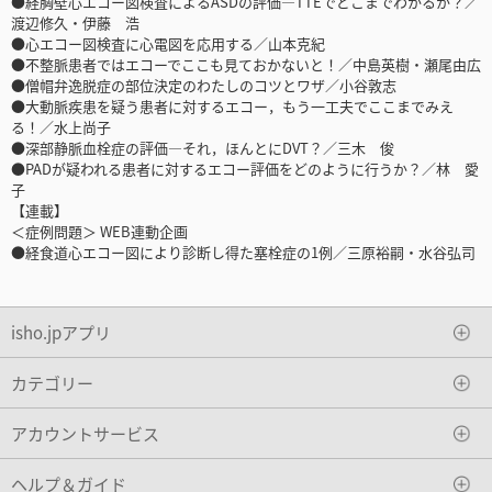
●経胸壁心エコー図検査によるASDの評価—TTEでどこまでわかるか？／
渡辺修久・伊藤 浩
●心エコー図検査に心電図を応用する／山本克紀
●不整脈患者ではエコーでここも見ておかないと！／中島英樹・瀬尾由広
●僧帽弁逸脱症の部位決定のわたしのコツとワザ／小谷敦志
●大動脈疾患を疑う患者に対するエコー，もう一工夫でここまでみえ
る！／水上尚子
●深部静脈血栓症の評価—それ，ほんとにDVT？／三木 俊
●PADが疑われる患者に対するエコー評価をどのように行うか？／林 愛
子
【連載】
＜症例問題＞ WEB連動企画
●経食道心エコー図により診断し得た塞栓症の1例／三原裕嗣・水谷弘司
isho.jpアプリ
カテゴリー
アカウントサービス
ヘルプ＆ガイド