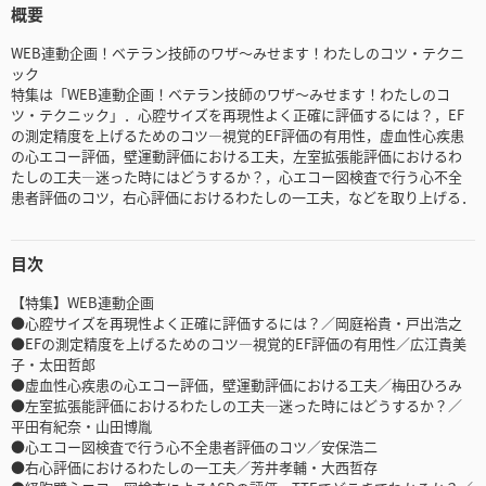
概要
WEB連動企画！ベテラン技師のワザ～みせます！わたしのコツ・テクニ
ック
特集は「WEB連動企画！ベテラン技師のワザ～みせます！わたしのコ
ツ・テクニック」．心腔サイズを再現性よく正確に評価するには？，EF
の測定精度を上げるためのコツ—視覚的EF評価の有用性，虚血性心疾患
の心エコー評価，壁運動評価における工夫，左室拡張能評価におけるわ
たしの工夫—迷った時にはどうするか？，心エコー図検査で行う心不全
患者評価のコツ，右心評価におけるわたしの一工夫，などを取り上げる．
目次
【特集】WEB連動企画
●心腔サイズを再現性よく正確に評価するには？／岡庭裕貴・戸出浩之
●EFの測定精度を上げるためのコツ—視覚的EF評価の有用性／広江貴美
子・太田哲郎
●虚血性心疾患の心エコー評価，壁運動評価における工夫／梅田ひろみ
●左室拡張能評価におけるわたしの工夫—迷った時にはどうするか？／
平田有紀奈・山田博胤
●心エコー図検査で行う心不全患者評価のコツ／安保浩二
●右心評価におけるわたしの一工夫／芳井孝輔・大西哲存