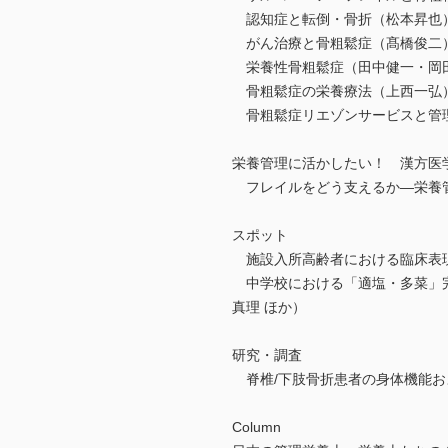
認知症と転倒・骨折（松本昇也
がん治療と骨粗鬆症（髙橋俊二
栄養性骨粗鬆症（田中健一・岡
骨粗鬆症の栄養療法（上西一弘
骨粗鬆症リエゾンサービスと管
栄養管理に活かしたい！ 漢方医学
フレイルをどう支えるか―栄養
スポット
施設入所高齢者における臨床表現
中学校における「適塩・多菜」完
真理 ほか）
研究・調査
脊椎/下肢骨折患者の身体機能お
Column