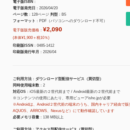
電子版ISBN
電子版発売日
2026/04/20
ページ数
128ページ
判型
B5
フォーマット
PDF（パソコンへのダウンロード不可）
¥2,090
電子版販売価格：
(本体¥1,900＋税10％)
印刷版ISSN
0485-1412
印刷版発行年月
2026/04
ご利用方法
ダウンロード型配信サービス（買切型）
同時使用端末数
2
対応OS
iOS最新の２世代前まで / Android最新の２世代前まで
※コンテンツの使用にあたり、専用ビューアisho.jpが必要
※Androidは、Android２世代前の端末のうち、国内キャリア経由で販
AQUOS、ARROWS、Nexusなど）にて動作確認しています
必要メモリ容量
138 MB以上
ご利用方法
アクセス型配信サービス（買切型）