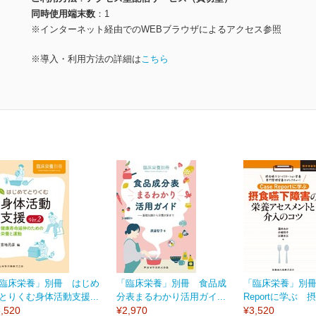
同時使用端末数
1
※インターネット経由でのWEBブラウザによるアクセス参照
※導入・利用方法の詳細は
こちら
臨床栄養」別冊 はじめ
「臨床栄養」別冊 食品成
「臨床栄養」別冊 
とりくむ身体活動支援...
分表まるわかり活用ガイ...
Reportに学ぶ 摂
,520
¥2,970
¥3,520