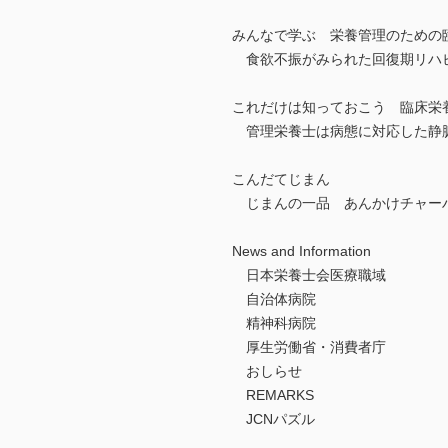
みんなで学ぶ 栄養管理のための臨
食欲不振がみられた回復期リハビ
これだけは知っておこう 臨床栄養
管理栄養士は病態に対応した静脈
こんだてじまん
じまんの一品 あんかけチャー
News and Information
日本栄養士会医療職域
自治体病院
精神科病院
厚生労働省・消費者庁
おしらせ
REMARKS
JCNパズル