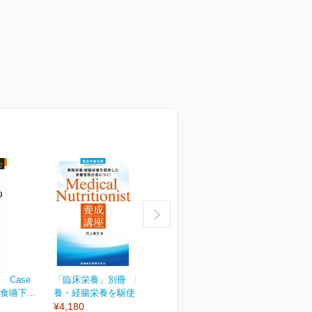
Case
「臨床栄養」別冊 静脈栄
臨床栄養 149巻2号
臨
食嚥下...
養・経腸栄養を駆使した...
¥2,090
¥
¥4,180