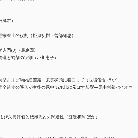
）
）
田洋右）
）
理栄養士の役割（松原弘樹・曽部知恵）
入門(3)〈最終回〉
管理と補剤の役割（小川恵子）
型および腸内細菌叢―栄養状態に着目して（長塩優香 ほか）
全給食の導入が生徒の尿中Na/K比に及ぼす影響―尿中栄養バイオマ
よび栄養評価と転帰先との関連性（渡邉和輝 ほか）