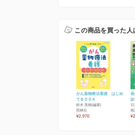
この商品を買った人
がん薬物療法看護 はじめ
発
てＢＯＯＫ
診
鈴木 美穂(編著)
日
照林社
南
¥2,970
¥2