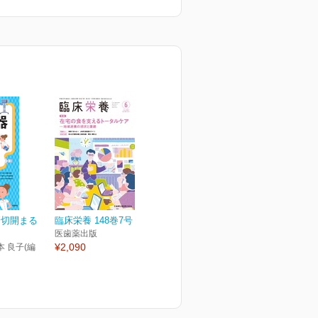
管切開まる
臨床栄養 148巻7号
医歯薬出版
¥2,090
本 良子(編