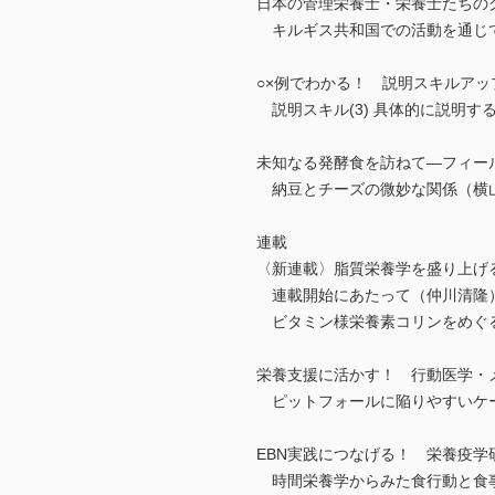
日本の管理栄養士・栄養士たちのグ
キルギス共和国での活動を通じ
○×例でわかる！ 説明スキルアップ
説明スキル(3) 具体的に説明す
未知なる発酵食を訪ねて―フィール
納豆とチーズの微妙な関係（横
連載
〈新連載〉脂質栄養学を盛り上げる
連載開始にあたって（仲川清隆
ビタミン様栄養素コリンをめぐる
栄養支援に活かす！ 行動医学・メ
ピットフォールに陥りやすいケー
EBN実践につなげる！ 栄養疫学研
時間栄養学からみた食行動と食事