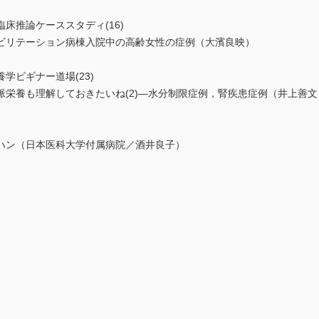
床推論ケーススタディ(16)
リテーション病棟入院中の高齢女性の症例（大濱良映）
学ビギナー道場(23)
栄養も理解しておきたいね(2)―水分制限症例，腎疾患症例（井上善文
ハン（日本医科大学付属病院／酒井良子）