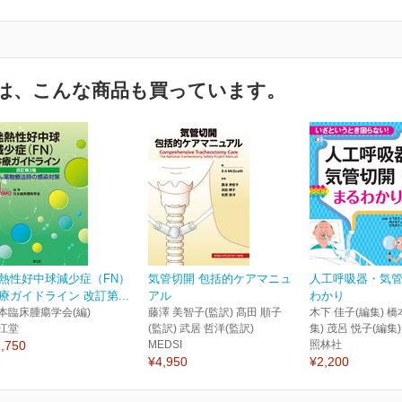
は、こんな商品も買っています。
熱性好中球減少症（FN）
気管切開 包括的ケアマニュ
人工呼吸器・気
療ガイドライン 改訂第...
アル
わかり
本臨床腫瘍学会(編)
藤澤 美智子(監訳) 髙田 順子
木下 佳子(編集) 橋
江堂
(監訳) 武居 哲洋(監訳)
集) 茂呂 悦子(編集)
,750
MEDSI
照林社
¥4,950
¥2,200