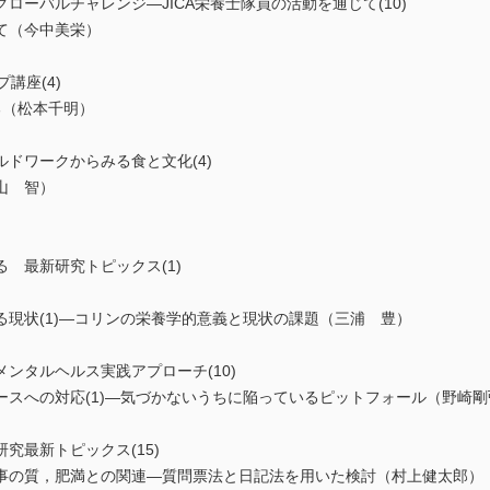
ローバルチャレンジ―JICA栄養士隊員の活動を通じて(10)
て（今中美栄）
講座(4)
る（松本千明）
ドワークからみる食と文化(4)
山 智）
 最新研究トピックス(1)
）
現状(1)―コリンの栄養学的意義と現状の課題（三浦 豊）
ンタルヘルス実践アプローチ(10)
スへの対応(1)―気づかないうちに陥っているピットフォール（野崎剛
究最新トピックス(15)
の質，肥満との関連―質問票法と日記法を用いた検討（村上健太郎）