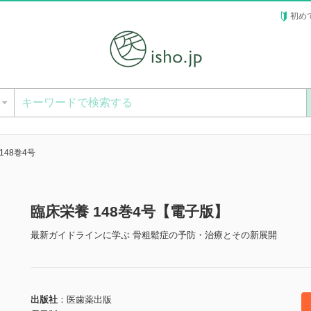
初め
ー
148巻4号
臨床栄養 148巻4号【電子版】
最新ガイドラインに学ぶ 骨粗鬆症の予防・治療とその新展開
出版社
医歯薬出版