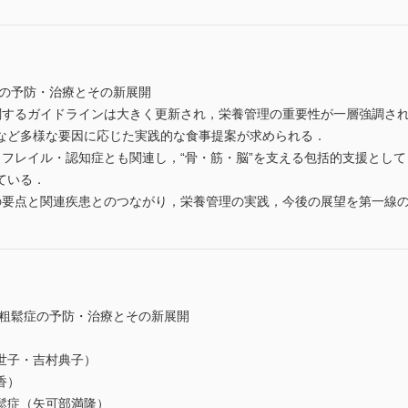
症の予防・治療とその新展開
関するガイドラインは大きく更新され，栄養管理の重要性が一層強調さ
など多様な要因に応じた実践的な食事提案が求められる．
フレイル・認知症とも関連し，“骨・筋・脳”を支える包括的支援として，
ている．
の要点と関連疾患とのつながり，栄養管理の実践，今後の展望を第一線
骨粗鬆症の予防・治療とその新展開
世子・吉村典子）
香）
鬆症（矢可部満隆）