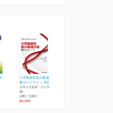
9
小児免疫性血小板減少症診
療ガイドライン 2022年版
日本小児血液・がん学会(監
修)
診断と治療社
¥4,950