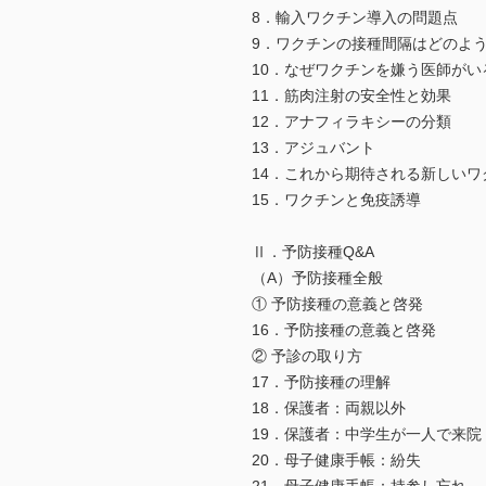
8．輸入ワクチン導入の問題点
9．ワクチンの接種間隔はどのよ
10．なぜワクチンを嫌う医師がい
11．筋肉注射の安全性と効果
12．アナフィラキシーの分類
13．アジュバント
14．これから期待される新しい
15．ワクチンと免疫誘導
Ⅱ．予防接種Q&A
（A）予防接種全般
① 予防接種の意義と啓発
16．予防接種の意義と啓発
② 予診の取り方
17．予防接種の理解
18．保護者：両親以外
19．保護者：中学生が一人で来院
20．母子健康手帳：紛失