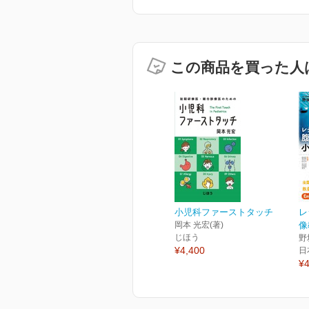
この商品を買った人
小児科ファーストタッチ
レ
岡本 光宏(著)
像
じほう
野
¥4,400
日
¥4