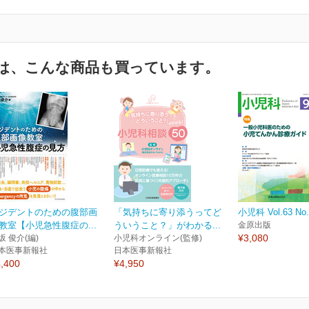
は、こんな商品も買っています。
ジデントのための腹部画
「気持ちに寄り添うってど
小児科 Vol.63 No.
教室【小児急性腹症の...
ういうこと？」がわかる...
金原出版
¥3,080
坂 俊介(編)
小児科オンライン(監修)
本医事新報社
日本医事新報社
,400
¥4,950