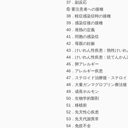
37．副反応
⑥ 要注意者への接種
38．軽症感染症時の接種
39．感染症後の接種
40．発熱の定義
41．同胞の感染症
42．母親の妊娠
43．けいれん性疾患：熱性けいれ
44．けいれん性疾患：抗てんかん
45．卵アレルギー
46．アレルギー疾患
47．ステロイド治療後・ステロイ
48．大量ガンマグロブリン療法後
49．成長ホルモン
50．生物学的製剤
51．移植前
52．先天性心疾患
53．先天代謝異常
54．免疫不全