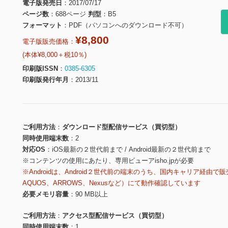
電子版発売日
2017/07/17
ページ数
688ページ
判型
B5
フォーマット
PDF（パソコンへのダウンロード不可）
¥8,800
電子版販売価格：
(本体¥8,000＋税10％)
印刷版ISSN
0385-6305
印刷版発行年月
2013/11
ご利用方法
ダウンロード型配信サービス（買切型）
同時使用端末数
2
対応OS
iOS最新の２世代前まで / Android最新の２世代前まで
※コンテンツの使用にあたり、専用ビューアisho.jpが必要
※Androidは、Android２世代前の端末のうち、国内キャリア経由で販
AQUOS、ARROWS、Nexusなど）にて動作確認しています
必要メモリ容量
90 MB以上
ご利用方法
アクセス型配信サービス（買切型）
同時使用端末数
1