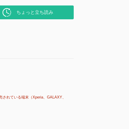
ちょっと立ち読み
売されている端末（Xperia、GALAXY、