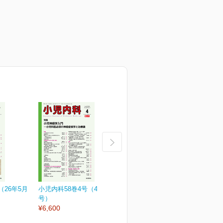
（26年5月
小児内科58巻4号（4月増大
小児内科58巻3号
小
号）
¥3,190
¥
¥6,600