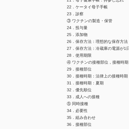
21．母子健康手帳：持参し忘れ
22．ケータイ母子手帳
23．診察
③ ワクチンの製造・保管
24．投与量
25．添加物
26．保存方法：理想的な保存方法
27．保存方法：冷蔵庫の電源が1
28．使用期限
④ ワクチンの接種部位，接種時
29．接種部位
30．接種時期：法律上の接種時期
31．接種時期：夏期
32．優先順位
33．成人への接種
⑤ 同時接種
34．必要性
35．組み合わせ
36．接種部位