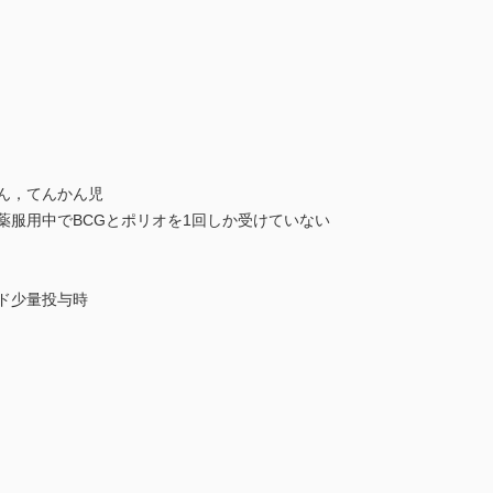
ん，てんかん児
薬服用中でBCGとポリオを1回しか受けていない
ド少量投与時