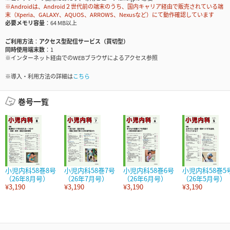
※Androidは、Android２世代前の端末のうち、国内キャリア経由で販売されている端
末（Xperia、GALAXY、AQUOS、ARROWS、Nexusなど）にて動作確認しています
必要メモリ容量
64 MB以上
ご利用方法
アクセス型配信サービス（買切型）
同時使用端末数
1
※インターネット経由でのWEBブラウザによるアクセス参照
※導入・利用方法の詳細は
こちら
巻号一覧
小児内科58巻8号
小児内科58巻7号
小児内科58巻6号
小児内科58巻5
（26年8月号）
（26年7月号）
（26年6月号）
（26年5月号）
¥3,190
¥3,190
¥3,190
¥3,190