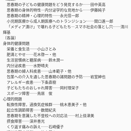
思春期の子どもの健康問題をどう発見するか……田中英高
思春期の身体的特性―内分泌学的な見地から……伊藤純子
思春期の精神・心理的特性……永光信一郎
小児期医療から成人期医療へのトランジション……関口進一郎
「メディア漬け」で壊れる子どもたち―スマホ社会の落とし穴……清川
輝基
〔各論〕
身体的健康問題
栄養と食生活……小山さとみ
肥満とやせ……花木啓一・他
生活習慣病と糖尿病……鈴木潤一
内分泌疾患……水野晴夫
思春期の婦人科疾患……山本範子・他
包茎への介入を通した思春期の諸問題の予防……岩室紳也
アレルギー疾患……下条直樹
子どもたちのおしゃれ障害……岡村理栄子
スポーツ障害……鳥居 俊
心理的問題
転換性障害，過換気症候群……桃木恵美子・他
起立性調節障害……数間紀夫
思春期を意識した不登校への対応法……村上佳津美
摂食障害……深井善光
くり返す痛みの訴え……石崎優子