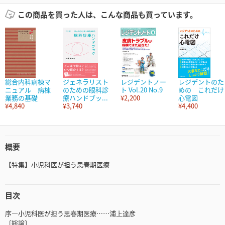
この商品を買った人は、こんな商品も買っています。
総合内科病棟マ
ジェネラリスト
レジデントノー
レジデントのた
ニュアル 病棟
のための眼科診
ト Vol.20 No.9
めの これだけ
業務の基礎
療ハンドブッ...
¥2,200
心電図
¥4,840
¥3,740
¥4,400
概要
【特集】小児科医が担う思春期医療
目次
序―小児科医が担う思春期医療……浦上達彦
〔総論〕