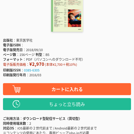
出版社
東京医学社
電子版ISBN
電子版発売日
2018/09/10
ページ数
156ページ
判型
B5
フォーマット
PDF（パソコンへのダウンロード不可）
¥2,970
電子版販売価格：
(本体¥2,700＋税10％)
印刷版ISSN
0385-6305
印刷版発行年月
2016/03
カートに入れる
ちょっと立ち読み
ご利用方法
ダウンロード型配信サービス（買切型）
同時使用端末数
2
対応OS
iOS最新の２世代前まで / Android最新の２世代前まで
※コンテンツの使用にあたり、専用ビューアisho.jpが必要