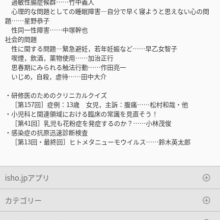
過敏性腸症候群……竹中義人
心理的な問題としての睡眠障害―自分で早く寝ようと思えない心の問
題……星野恭子
性同一性障害……中塚幹也
社会的問題
性に関する問題―緊急避妊，若年妊娠など……早乙女智子
喫煙，飲酒，薬物使用……加治正行
思春期にみられる触法行動……作田亮一
いじめ，自殺，虐待……田中大介
・研修医のためのクリニカルクイズ
［第157回］症例：13歳 女児，主訴：腹痛……松村和哉・他
・小児科と関連領域における臨床の常識を見直そう！
［第41回］乳児も花粉症を発症するのか？……小林茂俊
・感染症の抗原迅速診断検査
［第13回・最終回］ヒトメタニューモウイルス……鈴木英太郎
isho.jpアプリ
カテゴリー