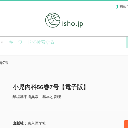
初め
ー
巻7号
小児内科56巻7号【電子版】
酸塩基平衡異常―基本と管理
出版社
東京医学社