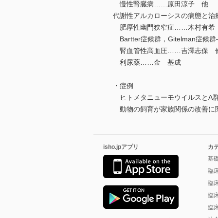
慢性腎臓病……原田涼子 他
代謝性アルカローシスの病態と治
肥厚性幽門狭窄症……木村有希
Bartter症候群，Gitelman症
腎血管性高血圧……吉澤志保 
利尿薬……金 基成
・症例
ヒトメタニューモウイルスとA群
動物の飼育が家族関係の改善に関
isho.jpアプリ
カ
基
臨
臨
臨
臨