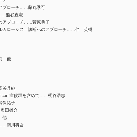
ーチ
アプローチ……藤丸季可
?……熊谷直憲
のアプローチ……菅原典子
カローシス―診断へのアプローチ……伴 英樹
莉 他
高谷具純
coni症候群を含めて……櫻谷浩志
梶保祐子
…奥田雄介
 他
……南川将吾