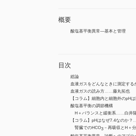
概要
酸塩基平衡異常―基本と管理
目次
総論
血液ガスをどんなときに測定する
血液ガスの読み方……藤丸拓也
【コラム】細胞内と細胞外のpH
酸塩基平衡の調節機構
H＋バランスと緩衝系……白井
【コラム】pHはなぜ7.4なのか？
腎臓でのHCO
－再吸収とH＋
3