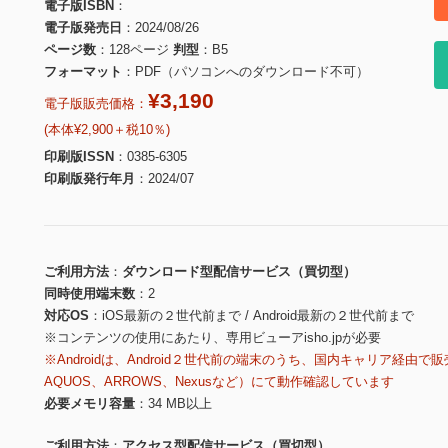
電子版ISBN
電子版発売日
2024/08/26
ページ数
128ページ
判型
B5
フォーマット
PDF（パソコンへのダウンロード不可）
¥3,190
電子版販売価格：
(本体¥2,900＋税10％)
印刷版ISSN
0385-6305
印刷版発行年月
2024/07
ご利用方法
ダウンロード型配信サービス（買切型）
同時使用端末数
2
対応OS
iOS最新の２世代前まで / Android最新の２世代前まで
※コンテンツの使用にあたり、専用ビューアisho.jpが必要
※Androidは、Android２世代前の端末のうち、国内キャリア経由で販
AQUOS、ARROWS、Nexusなど）にて動作確認しています
必要メモリ容量
34 MB以上
ご利用方法
アクセス型配信サービス（買切型）