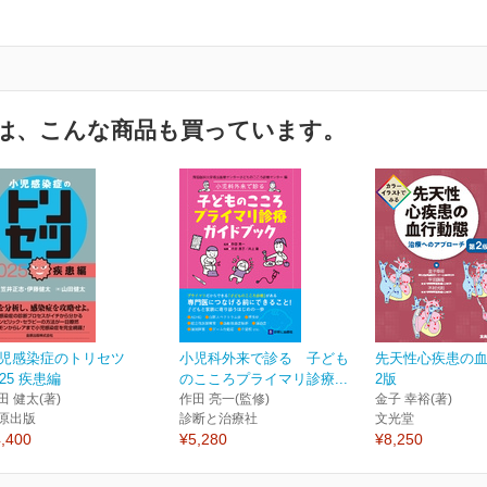
は、こんな商品も買っています。
児感染症のトリセツ
小児科外来で診る 子ども
先天性心疾患の血
025 疾患編
のこころプライマリ診療...
2版
田 健太(著)
作田 亮一(監修)
金子 幸裕(著)
原出版
診断と治療社
文光堂
,400
¥5,280
¥8,250