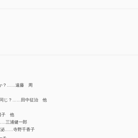
か？……遠藤 周
は同じ？……田中征治 他
陽子 他
……三浦健一郎
分泌……寺野千香子