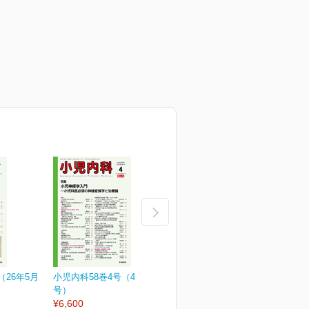
（26年5月
小児内科58巻4号（4月増大
小児内科58巻3号
小
号）
¥3,190
¥
¥6,600