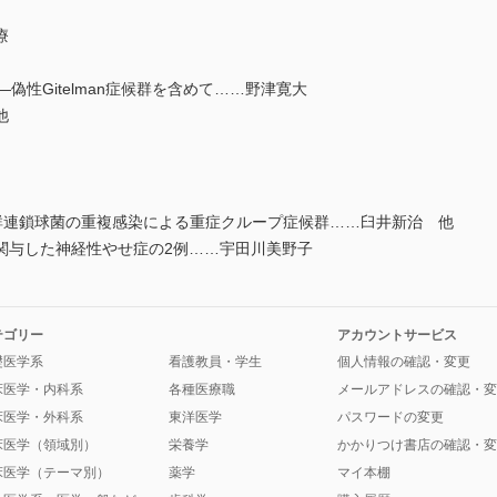
療
候群―偽性Gitelman症候群を含めて……野津寛大
他
連鎖球菌の重複感染による重症クループ症候群……臼井新治 他
与した神経性やせ症の2例……宇田川美野子
テゴリー
アカウントサービス
礎医学系
看護教員・学生
個人情報の確認・変更
床医学・内科系
各種医療職
メールアドレスの確認・変
床医学・外科系
東洋医学
パスワードの変更
床医学（領域別）
栄養学
かかりつけ書店の確認・変
床医学（テーマ別）
薬学
マイ本棚