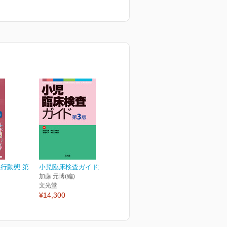
行動態 第
小児臨床検査ガイド第3版
加藤 元博(編)
文光堂
¥14,300