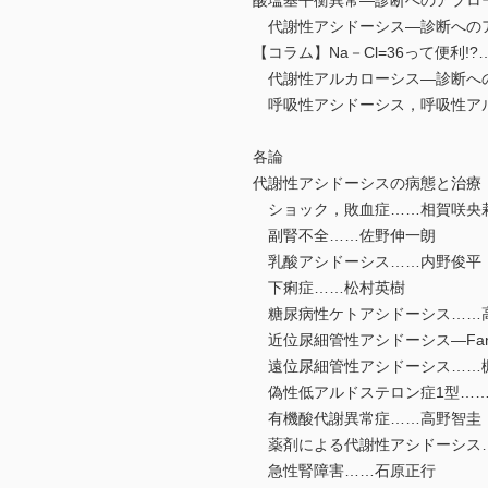
酸塩基平衡異常―診断へのアプロ
代謝性アシドーシス―診断への
【コラム】Na－Cl=36って便利!
代謝性アルカローシス―診断へ
呼吸性アシドーシス，呼吸性アル
各論
代謝性アシドーシスの病態と治療
ショック，敗血症……相賀咲央
副腎不全……佐野伸一朗
乳酸アシドーシス……内野俊平
下痢症……松村英樹
糖尿病性ケトアシドーシス……
近位尿細管性アシドーシス―Fan
遠位尿細管性アシドーシス……
偽性低アルドステロン症1型…
有機酸代謝異常症……高野智圭
薬剤による代謝性アシドーシス
急性腎障害……石原正行