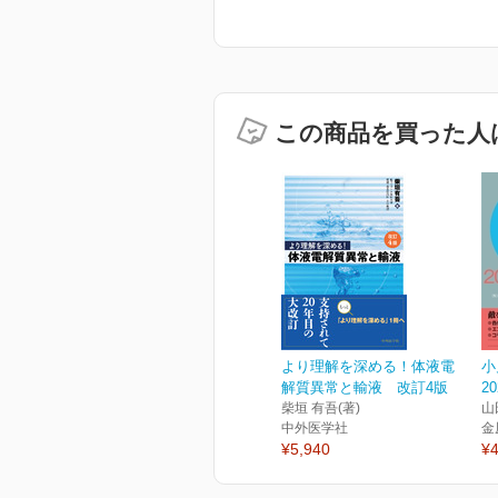
この商品を買った人
より理解を深める！体液電
小
解質異常と輸液 改訂4版
2
柴垣 有吾(著)
山
中外医学社
金
¥5,940
¥4