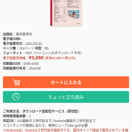
出版社
東京医学社
電子版ISBN
電子版発売日
2021/02/22
ページ数
152ページ
判型
B5
フォーマット
PDF（パソコンへのダウンロード不可）
¥3,080
電子版販売価格：
(本体¥2,800＋税10％)
印刷版ISSN
0385-6305
印刷版発行年月
2020/08
カートに入れる
ちょっと立ち読み
ご利用方法
ダウンロード型配信サービス（買切型）
同時使用端末数
2
対応OS
iOS最新の２世代前まで / Android最新の２世代前まで
※コンテンツの使用にあたり、専用ビューアisho.jpが必要
※Androidは、Android２世代前の端末のうち、国内キャリア経由で販売されている端