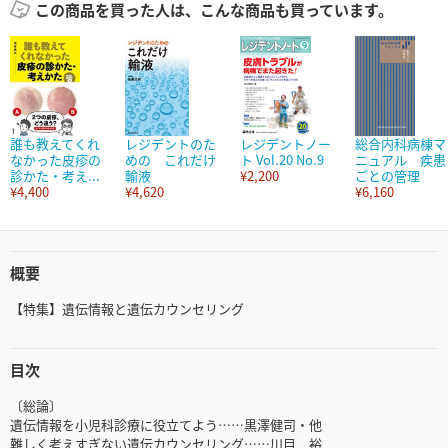
この商品を買った人は、こんな商品も買っています。
誰も教えてくれ
レジデントのた
レジデントノー
総合内科病棟マ
なかった皮疹の
めの これだけ
ト Vol.20 No.9
ニュアル 疾患
診かた・考え...
輸液
¥2,200
ごとの管理
¥4,400
¥4,620
¥6,160
概要
【特集】遺伝情報と遺伝カウンセリング
目次
〔総論〕
遺伝情報を小児科診療に役立てよう……黒澤健司・他
難しく考えすぎない遺伝カウンセリング……川目 裕