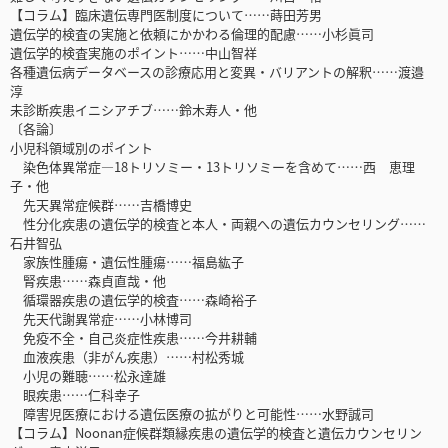
【コラム】臨床遺伝専門医制度について……蒔田芳男
遺伝学的検査の実施と依頼にかかわる倫理的配慮……小杉眞司
遺伝学的検査実施のポイント……中山智祥
各種遺伝病データベースの診療応用と変異・バリアントの解釈……渡邉
淳
未診断疾患イニシアチブ……鈴木寿人・他
〔各論〕
小児科領域別のポイント
染色体異常症―18トリソミー・13トリソミーを含めて……西 恵理
子・他
先天異常症候群……吉橋博史
性分化疾患の遺伝学的検査と本人・両親への遺伝カウンセリング……
石井智弘
家族性腫瘍・遺伝性腫瘍……福島紘子
腎疾患……森貞直哉・他
循環器疾患の遺伝学的検査……森崎裕子
先天代謝異常症……小林博司
免疫不全・自己炎症性疾患……今井耕輔
血液疾患（非がん疾患）……村松秀城
小児の難聴……松永達雄
眼疾患……仁科幸子
障害児医療における遺伝医療の拡がりと可能性……水野誠司
【コラム】Noonan症候群類縁疾患の遺伝学的検査と遺伝カウンセリン