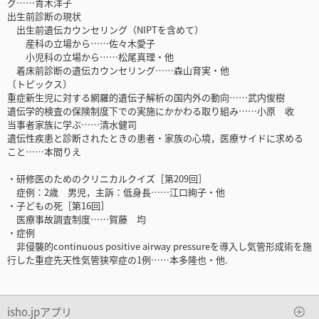
グ……青木洋子
出生前診断の現状
出生前遺伝カウンセリング（NIPTを含めて）
産科の立場から……佐々木愛子
小児科の立場から……松尾真理・他
着床前診断の遺伝カウンセリング……森山育実・他
〔トピックス〕
重症新生児に対する網羅的遺伝子解析の国内外の動向……武内俊樹
遺伝学的検査の保険制度下での実施にかかわる取り組み……小原 收
当事者家族に学ぶ……清水健司
遺伝性疾患と診断されたときの患者・家族の心境，医療サイドに求める
こと……本間りえ
・研修医のためのクリニカルクイズ［第209回］
症例：2歳 男児，主訴：低身長……江口絢子・他
・子どもの死［第16回］
医療事故調査制度……賀藤 均
・症例
非侵襲的continuous positive airway pressureを導入し気管形成術を施
行した重症先天性気管狭窄症の1例……本多隆也・他.
isho.jpアプリ