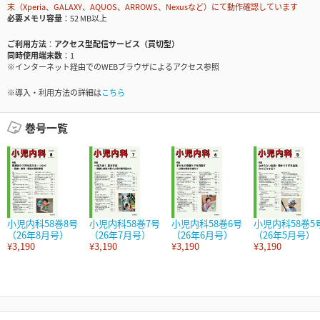
末（Xperia、GALAXY、AQUOS、ARROWS、Nexusなど）にて動作確認しています
必要メモリ容量
52 MB以上
ご利用方法
アクセス型配信サービス（買切型）
同時使用端末数
1
※インターネット経由でのWEBブラウザによるアクセス参照
※導入・利用方法の詳細は
こちら
巻号一覧
小児内科58巻8号
小児内科58巻7号
小児内科58巻6号
小児内科58巻5
（26年8月号）
（26年7月号）
（26年6月号）
（26年5月号）
¥3,190
¥3,190
¥3,190
¥3,190