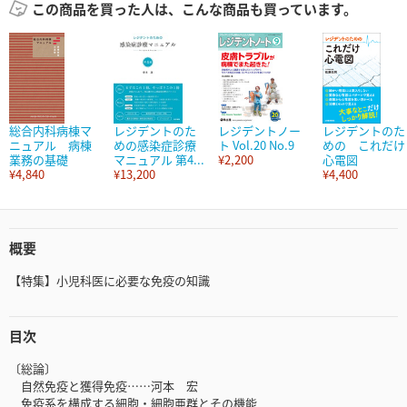
この商品を買った人は、こんな商品も買っています。
総合内科病棟マ
レジデントのた
レジデントノー
レジデントのた
ニュアル 病棟
めの感染症診療
ト Vol.20 No.9
めの これだけ
業務の基礎
マニュアル 第4...
¥2,200
心電図
¥4,840
¥13,200
¥4,400
概要
【特集】小児科医に必要な免疫の知識
目次
〔総論〕
自然免疫と獲得免疫……河本 宏
免疫系を構成する細胞・細胞亜群とその機能