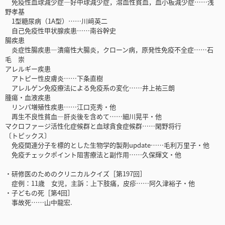
免疫性血球減少症―好中球減少症，溶血性貧血，血小板減少症……浅
野孝基
1型糖尿病（1A型）……川﨑英二
自己免疫性甲状腺疾患……南谷幹史
腸疾患
炎症性腸疾患―潰瘍性大腸炎，クローン病，原発性免疫不全症……石
毛 崇
アレルギー疾患
アトピー性皮膚炎……下条直樹
アレルゲン免疫療法による免疫系の変化……井上祐三朗
腫瘍・血液疾患
リンパ増殖性疾患……江口克秀・他
再生不良性貧血―肝炎後を含めて……細川晃平・他
マクロファージ活性化症候群と血球貪食症候群……閑野将行
〔トピックス〕
免疫関連分子を標的とした生物学的製剤update……毛利万里子・他
免疫チェックポイント阻害療法と副作用……久保輝文・他
・研修医のためのクリニカルクイズ［第197回］
症例：11歳 女児，主訴：上下肢痛，皮疹……阿久津裕子・他
・子どもの死［第4回］
事故死……山中龍宏.