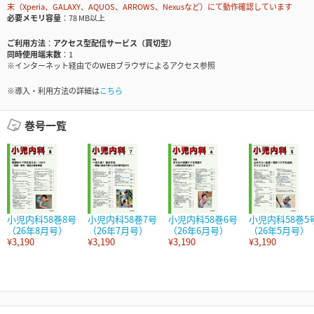
末（Xperia、GALAXY、AQUOS、ARROWS、Nexusなど）にて動作確認しています
必要メモリ容量
78 MB以上
ご利用方法
アクセス型配信サービス（買切型）
同時使用端末数
1
※インターネット経由でのWEBブラウザによるアクセス参照
※導入・利用方法の詳細は
こちら
巻号一覧
小児内科58巻8号
小児内科58巻7号
小児内科58巻6号
小児内科58巻5
（26年8月号）
（26年7月号）
（26年6月号）
（26年5月号）
¥3,190
¥3,190
¥3,190
¥3,190