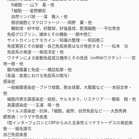
B細胞……山下 基・他
T細胞……星野顕宏
自然リンパ球……溜 雅人・他
樹状細胞とマクロファージ……岡野 翼・他
顆粒球―好中球，好酸球，好塩基球，肥満細胞……平位秀世
免疫グロブリン，補体とその機能……關中悠仁
サイトカインとケモカイン―知識の整理……和田泰三
免疫寛容とその破綻―自己免疫疾患はなぜ発症する？……松本 功
免疫系の発達……柴田洋史・他
ワクチンによる能動免疫成立機序とその改良（mRNAワクチン）……宮
地一樹・他
腸内細菌叢と免疫……橋詰拓摩・他
〔各論：疾患における免疫系の関与〕
感染症
一般細菌感染症―ブドウ球菌，肺炎球菌，大腸菌など……本田吉孝・
他
細胞内寄生菌感染症―結核，サルモネラ，リステリア……穂坂 翔・他
真菌感染症……玉浦 萌・他
ウイルス感染症―抗体，T細胞，疲弊，自然免疫など……大西秀典
膠原病：リウマチ性疾患
I型インターフェロンとCRPからみた全身性エリテマトーデスの発症病
態……稲毛康司
自己免疫疾患