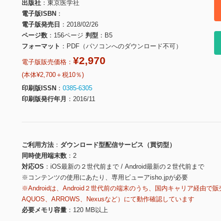
出版社
東京医学社
電子版ISBN
電子版発売日
2018/02/26
ページ数
156ページ
判型
B5
フォーマット
PDF（パソコンへのダウンロード不可）
¥2,970
電子版販売価格：
(本体¥2,700＋税10％)
印刷版ISSN
0385-6305
印刷版発行年月
2016/11
ご利用方法
ダウンロード型配信サービス（買切型）
同時使用端末数
2
対応OS
iOS最新の２世代前まで / Android最新の２世代前まで
※コンテンツの使用にあたり、専用ビューアisho.jpが必要
※Androidは、Android２世代前の端末のうち、国内キャリア経由で販
AQUOS、ARROWS、Nexusなど）にて動作確認しています
必要メモリ容量
120 MB以上