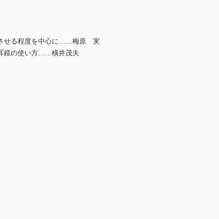
させる程度を中心に……梅原 実
耳鏡の使い方……橫井茂夫