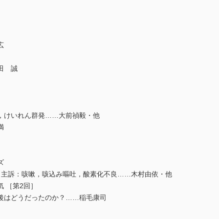
広
田 誠
，けいれん群発……大前禎毅・他
満
ズ
児，主訴：咳嗽，咳込み嘔吐，酸素化不良……木村由依・他
 ［第2回］
後はどうだったのか？……稲毛康司