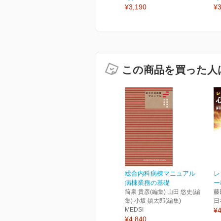
¥3,190
¥3
この商品を買った人
総合内科病棟マニュアル
レ
病棟業務の基礎
ー
筒泉 貴彦(編集) 山田 悠史(編
藤
集) 小坂 鎮太郎(編集)
日
MEDSI
¥4
¥4,840