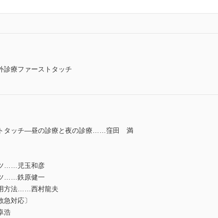
外診療ファーストタッチ
トタッチ―昼の診療と夜の診療……窪田 満
ツ……児玉和彦
ツ……鉄原健一
用方法……西村龍夫
救急対応〕
卓浩