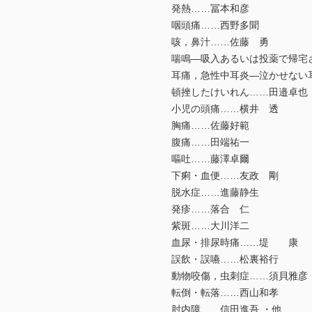
発熱……冨本和彦
咽頭痛……西野多聞
咳，鼻汁……佐藤 勇
喘鳴―吸入あるいは投薬で帰宅
耳痛，急性中耳炎―泣かせない
頓挫したけいれん……田邉卓也
小児の頭痛……横井 透
胸痛……佐藤好範
腹痛……田端祐一
嘔吐……藤澤卓爾
下痢・血便……友政 剛
脱水症……進藤静生
発疹……落合 仁
紫斑……大川洋二
血尿・排尿時痛……堤 康
誤飲・誤嚥……松裏裕行
動物咬傷，虫刺症……須貝雅彦
転倒・転落……西山和孝
肘内障……信田進吾 ・他