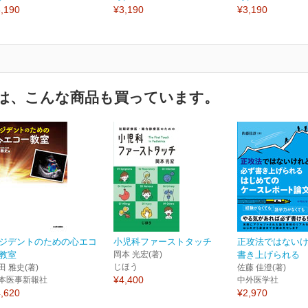
,190
¥3,190
¥3,190
は、こんな商品も買っています。
ジデントのための心エコ
小児科ファーストタッチ
正攻法ではない
教室
岡本 光宏(著)
書き上げられる は
じほう
田 雅史(著)
佐藤 佳澄(著)
¥4,400
本医事新報社
中外医学社
,620
¥2,970