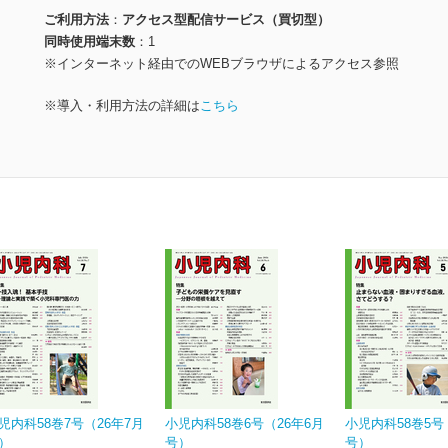
ご利用方法
アクセス型配信サービス（買切型）
同時使用端末数
1
※インターネット経由でのWEBブラウザによるアクセス参照
※導入・利用方法の詳細は
こちら
児内科58巻7号（26年7月
小児内科58巻6号（26年6月
小児内科58巻5号
）
号）
号）