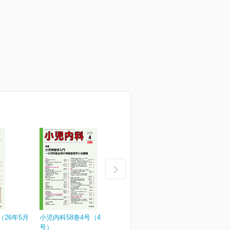
（26年5月
小児内科58巻4号（4月増大
小児内科58巻3号
小
号）
¥3,190
¥