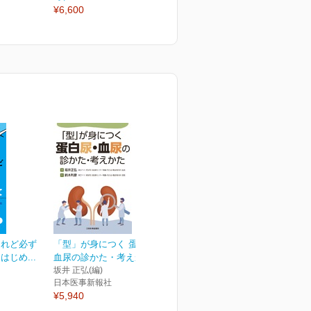
¥6,600
けれど必ず
「型」が身につく 蛋白尿・
じめ...
血尿の診かた・考えかた
坂井 正弘(編)
日本医事新報社
¥5,940