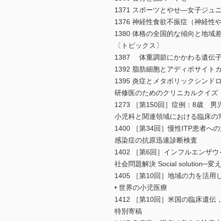
1371 スポーツとやせ―女子ジ
1376 神経性食欲不振症（神経性
1380 体格の全国的な傾向と地域
〔トピックス〕
1387 体重調節にかかわる遺伝
1392 脂肪細胞とアディポサイト
1395 炎症とメタボリックシンド
研修医のためのクリニカルクイズ
1273 ［第150回］症例：8歳
小児科と関連領域における臨床の
1400 ［第34回］慢性ITP患者
感染症の抗原迅速診断検査
1402 ［第6回］インフルエンザ
社会問題解決 Social solut
1405 ［第10回］地域の力を活
• 世界の小児医療
1412 ［第10回］米国の臨床遺
特別寄稿