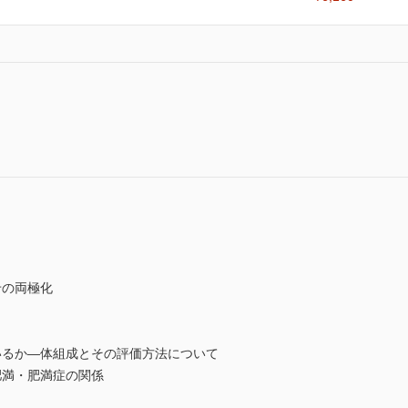
せの両極化
ているか―体組成とその評価方法について
肥満・肥満症の関係