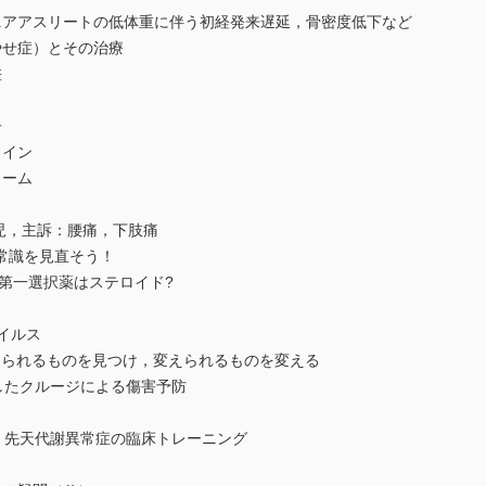
ュニアアスリートの低体重に伴う初経発来遅延，骨密度低下など
やせ症）とその治療
差
子
カイン
ローム
 男児，主訴：腰痛，下肢痛
常識を見直そう！
への第一選択薬はステロイド?
ウイルス
ion─変えられるものを見つけ，変えられるものを変える
用したクルージによる傷害予防
伝，先天代謝異常症の臨床トレーニング