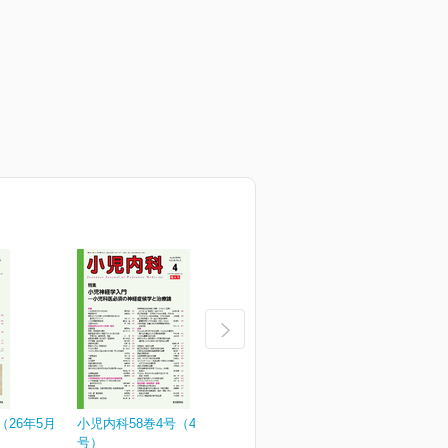
（26年5月
小児内科58巻4号（4月増大
小児内科58巻3号
小
号）
¥3,190
¥