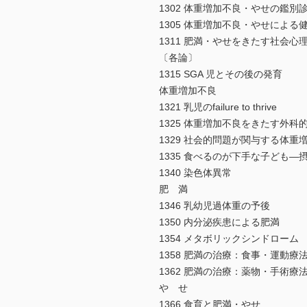
1302 体重増加不良・やせの鑑別
1305 体重増加不良・やせによる
1311 肥満・やせをきたす社会心
〔各論〕
1315 SGA 児とその後の発育
体重増加不良
1321 乳児のfailure to thrive
1325 体重増加不良をきたす外科
1329 社会的問題が関与する体重
1335 食べるのが下手な子ども
1340 染色体異常
肥 満
1346 乳幼児過体重の予後
1350 内分泌疾患による肥満
1354 メタボリックシンドローム
1358 肥満の治療：食事・運動療
1362 肥満の治療：薬物・手術療
や せ
1366 食育と肥満・やせ