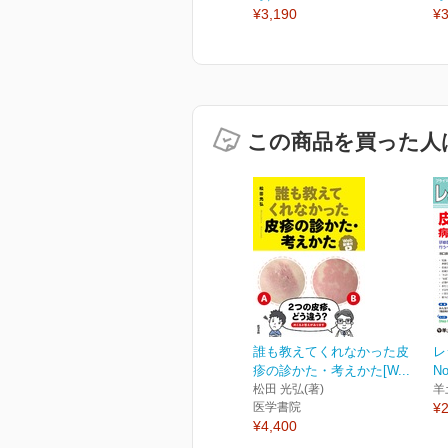
¥3,190
¥3
この商品を買った人
誰も教えてくれなかった皮
レ
疹の診かた・考えかた[W...
No
松田 光弘(著)
羊
医学書院
¥2
¥4,400