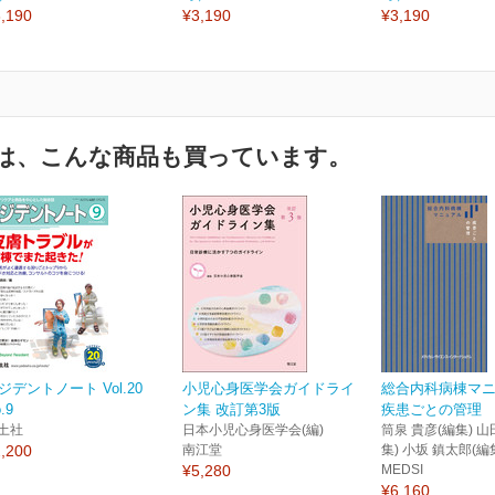
,190
¥3,190
¥3,190
は、こんな商品も買っています。
ジデントノート Vol.20
小児心身医学会ガイドライ
総合内科病棟マ
.9
ン集 改訂第3版
疾患ごとの管理
土社
日本小児心身医学会(編)
筒泉 貴彦(編集) 山
,200
南江堂
集) 小坂 鎮太郎(編
¥5,280
MEDSI
¥6,160