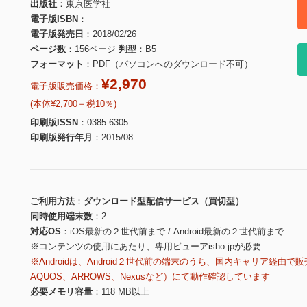
出版社
東京医学社
電子版ISBN
電子版発売日
2018/02/26
ページ数
156ページ
判型
B5
フォーマット
PDF（パソコンへのダウンロード不可）
¥2,970
電子版販売価格：
(本体¥2,700＋税10％)
印刷版ISSN
0385-6305
印刷版発行年月
2015/08
ご利用方法
ダウンロード型配信サービス（買切型）
同時使用端末数
2
対応OS
iOS最新の２世代前まで / Android最新の２世代前まで
※コンテンツの使用にあたり、専用ビューアisho.jpが必要
※Androidは、Android２世代前の端末のうち、国内キャリア経由で販
AQUOS、ARROWS、Nexusなど）にて動作確認しています
必要メモリ容量
118 MB以上