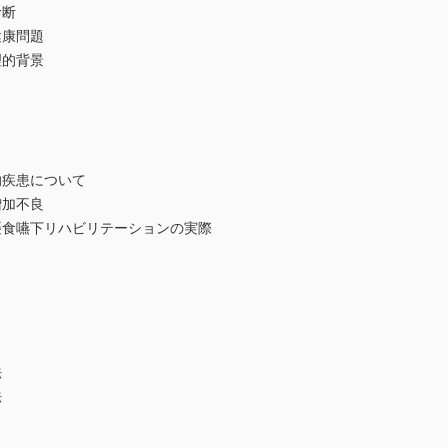
診断
健康問題
理的背景
的疾患について
増加不良
―摂食嚥下リハビリテーションの実際
法
法