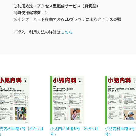
ご利用方法
アクセス型配信サービス（買切型）
同時使用端末数
1
※インターネット経由でのWEBブラウザによるアクセス参照
※導入・利用方法の詳細は
こちら
児内科58巻7号（26年7月
小児内科58巻6号（26年6月
小児内科58巻5号
）
号）
号）