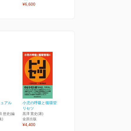
¥6,600
ニュアル
小児の呼吸と循環管理のト
リセツ
田 悠史(編
黒澤 寛史(著)
集)
金原出版
¥4,400