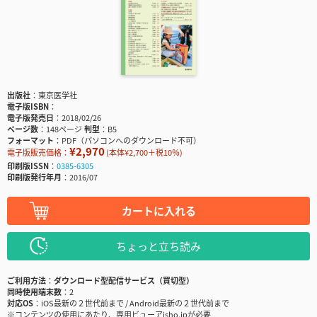
出版社
東京医学社
電子版ISBN
電子版発売日
2018/02/26
ページ数
148ページ
判型
B5
フォーマット
PDF（パソコンへのダウンロード不可）
¥2,970
電子版販売価格：
(本体¥2,700＋税10％)
印刷版ISSN
0385-6305
印刷版発行年月
2016/07
カートに入れる
ちょっと立ち読み
ご利用方法
ダウンロード型配信サービス（買切型）
同時使用端末数
2
対応OS
iOS最新の２世代前まで / Android最新の２世代前まで
※コンテンツの使用にあたり、専用ビューアisho.jpが必要