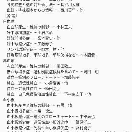
骨髄検査と造血能評価手法……長谷川大輔
血算・塗抹標本からの情報……西川英里・他
〔各 論〕
白血球
白血球産生・維持の制御……小林正夫
好中球増加症……土居岳彦
好酸球増多症……宮本智史・他
好中球減少症……工藤寿子
リンパ球減少症……岡本圭祐・他
好塩基球増多，単球増多，単球欠損など……本間健一
赤血球
赤血球産生・維持の制御……藤田敦士
赤血球増多症―過粘稠度症候群を含めて……嶋田 明
貧血―鑑別のフローチャート……加藤陽子
貧血―遺伝性貧血……小倉浩美・他
貧血―栄養性貧血……植田高弘
貧血―自己免疫性溶血性貧血……下村麻衣子・他
血小板
血小板産生と維持の制御……石黒 精
血小板増多症……柴 徳生
血小板減少症―鑑別のフローチャート……中舘尚也
血小板減少症―遺伝性血小板減少症……笹原洋二
血小板減少症―免疫性血小板減少症……宮村能子