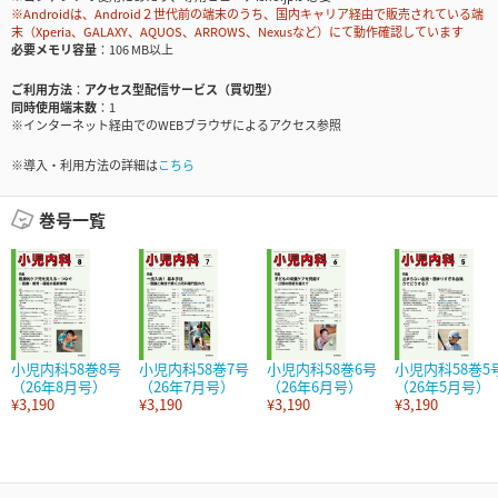
※Androidは、Android２世代前の端末のうち、国内キャリア経由で販売されている端
末（Xperia、GALAXY、AQUOS、ARROWS、Nexusなど）にて動作確認しています
必要メモリ容量
106 MB以上
ご利用方法
アクセス型配信サービス（買切型）
同時使用端末数
1
※インターネット経由でのWEBブラウザによるアクセス参照
※導入・利用方法の詳細は
こちら
巻号一覧
小児内科58巻8号
小児内科58巻7号
小児内科58巻6号
小児内科58巻5
（26年8月号）
（26年7月号）
（26年6月号）
（26年5月号）
¥3,190
¥3,190
¥3,190
¥3,190