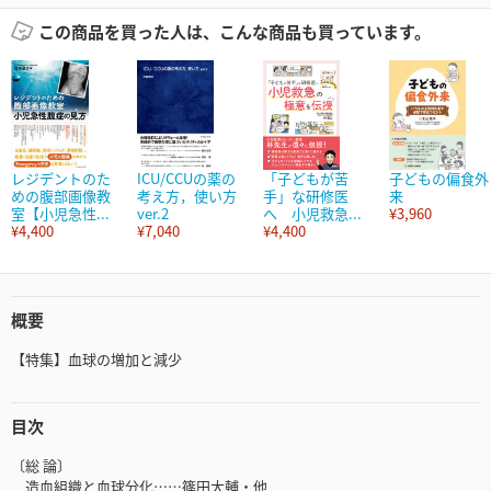
この商品を買った人は、こんな商品も買っています。
レジデントのた
ICU/CCUの薬の
「子どもが苦
子どもの偏食外
めの腹部画像教
考え方，使い方
手」な研修医
来
室【小児急性...
ver.2
へ 小児救急...
¥3,960
¥4,400
¥7,040
¥4,400
概要
【特集】血球の増加と減少
目次
〔総 論〕
造血組織と血球分化……篠田大輔・他