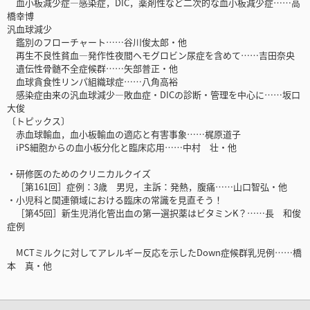
血小板減少症―感染症，DIC，薬剤性など二次的な血小板減少症……高
橋幸博
汎血球減少
鑑別のフローチャート……谷川俊太郎・他
再生不良性貧血―発作性夜間ヘモグロビン尿症を含めて……吉田奈央
遺伝性骨髄不全症候群……矢部普正・他
血球貪食性リンパ組織球症……八角高裕
感染症由来の汎血球減少―敗血症・DICの診断・管理を中心に……坂口
大俊
〔トピックス〕
赤血球輸血，血小板輸血の適応と有害事象……梶原道子
iPS細胞からの血小板分化と臨床応用……中村 壮・他
・研修医のためのクリニカルクイズ
［第161回］症例：3歳 男児，主訴：発熱，腹痛……山口智弘・他
・小児科と関連領域における臨床の常識を見直そう！
［第45回］新生児消化管出血の第一選択薬はビタミンK？……長 和俊
症例
MCTミルクに対してアレルギー反応を示したDown症候群乳児例……橋
本 真・他