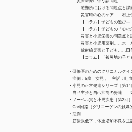
災害医療に伴う諸問題
避難所における問題点と課題
災害時の心のケア……村上
【コラム】子どもの遊び―ト
【コラム】子どもの「心の栄養
災害と小児栄養の問題点と課
災害と小児用薬剤……水 八
放射線災害と子ども……田
【コラム】「被災地の子どもた
・研修医のためのクリニカルクイズ
症例：5歳 女児， 主訴：吐血
・小児の正常発達シリーズ［第14
自己主張と自己抑制の発達……
・ノーベル賞と小児疾患［第2回
Cori回路（グリコーゲンの触
・症例
筋緊張低下，体重増加不良を主訴