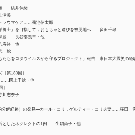
……桃井伸緒
佳津美
ラウマケア……菊池信太郎
士」を目指して，おもちゃと遊びを被災地へ……多田千尋
題……長谷部義幸・他
寿裕・他
代 聡
ちをロタウイルスから守るプロジェクト」報告―東日本大震災の経
［第180回］
……國上千紘・他
回］
寺川志奈子
］
媒的分解経路）の発見―カール・コリ，ゲルティー・コリ夫妻……窪田 
としたネグレクトの1例……生駒尚子・他