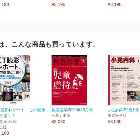
,190
¥3,190
¥3,190
は、こんな商品も買っています。
T読影レポート、この画像
救急医学2020年10月号
小児内科52巻1号
う書く？
へるす出版
東京医学社
¥3,080
¥3,080
黒 草太(著)
土社
,180