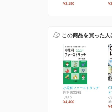
¥3,190
¥3
この商品を買った人
小児科ファーストタッチ
C
岡本 光宏(著)
ど
じほう
小
¥4,400
羊
¥4