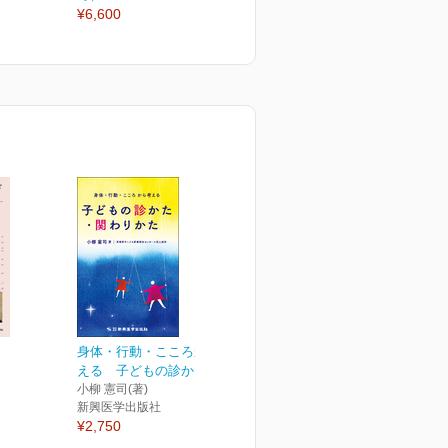
¥6,600
身体・行動・こころから考
える 子どもの診かた・...
小柳 憲司(著)
新興医学出版社
¥2,750