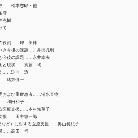
……松本志郎・他
昭彦
井克樹
けて
役割……岬 美穂
き今後の課題……井田孔明
今後の課題……永井幸夫
と現状……賀藤 均
……渕向 透
…緒方健一
および重症患者……清水直樹
…和田和子
医療支援……本村知華子
援……田中総一郎
など）に対する医療支援……奥山眞紀子
……高田 哲