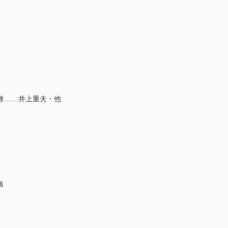
験……井上重夫・他
満