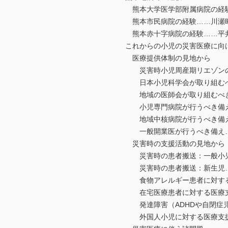
熊本大学医学部附属病院の経験
熊本市民病院の経験……川瀬
熊本赤十字病院の経験……平
これからの小児の災害医療に向
医療提供体制の見地から
災害時小児周産期リエゾンの
日本小児科学会が取り組むべ
地域の医師会が取り組むべき
小児専門病院が行うべき備え
地域中核病院が行うべき備え
一般開業医が行うべき備え…
災害時の支援活動の見地から
災害時の患者搬送：一般小児
災害時の患者搬送：新生児…
食物アレルギー患者に対する
在宅医療患者に対する医療支
発達障害（ADHDや自閉症児
外国人小児に対する医療支援