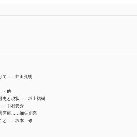
けて……井田孔明
一・他
歴史と現状……坂上祐樹
……中村安秀
害医療……細矢光亮
こと……坂本 修