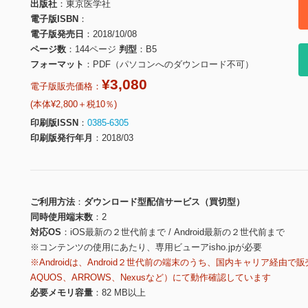
出版社
東京医学社
電子版ISBN
電子版発売日
2018/10/08
ページ数
144ページ
判型
B5
フォーマット
PDF（パソコンへのダウンロード不可）
¥3,080
電子版販売価格：
(本体¥2,800＋税10％)
印刷版ISSN
0385-6305
印刷版発行年月
2018/03
ご利用方法
ダウンロード型配信サービス（買切型）
同時使用端末数
2
対応OS
iOS最新の２世代前まで / Android最新の２世代前まで
※コンテンツの使用にあたり、専用ビューアisho.jpが必要
※Androidは、Android２世代前の端末のうち、国内キャリア経由で販
AQUOS、ARROWS、Nexusなど）にて動作確認しています
必要メモリ容量
82 MB以上