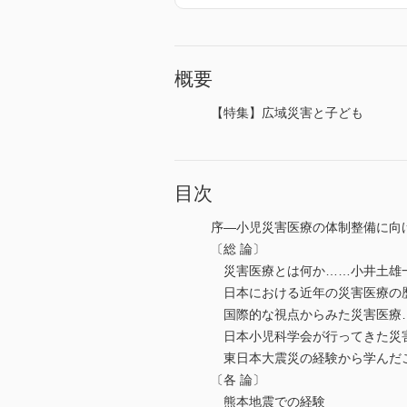
概要
【特集】広域災害と子ども
目次
序―小児災害医療の体制整備に向
〔総 論〕
災害医療とは何か……小井土雄
日本における近年の災害医療の
国際的な視点からみた災害医療
日本小児科学会が行ってきた災
東日本大震災の経験から学んだ
〔各 論〕
熊本地震での経験