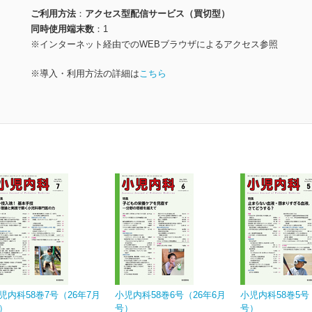
ご利用方法
アクセス型配信サービス（買切型）
同時使用端末数
1
※インターネット経由でのWEBブラウザによるアクセス参照
※導入・利用方法の詳細は
こちら
児内科58巻7号（26年7月
小児内科58巻6号（26年6月
小児内科58巻5号
）
号）
号）