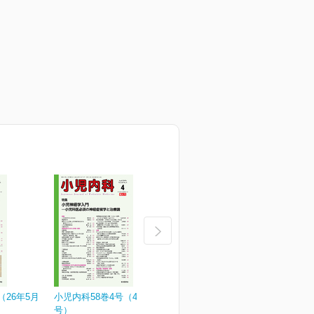
（26年5月
小児内科58巻4号（4月増大
小児内科58巻3号
小
号）
¥3,190
¥