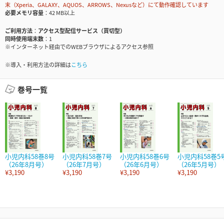
末（Xperia、GALAXY、AQUOS、ARROWS、Nexusなど）にて動作確認しています
必要メモリ容量
42 MB以上
ご利用方法
アクセス型配信サービス（買切型）
同時使用端末数
1
※インターネット経由でのWEBブラウザによるアクセス参照
※導入・利用方法の詳細は
こちら
巻号一覧
小児内科58巻8号
小児内科58巻7号
小児内科58巻6号
小児内科58巻5
（26年8月号）
（26年7月号）
（26年6月号）
（26年5月号）
¥3,190
¥3,190
¥3,190
¥3,190