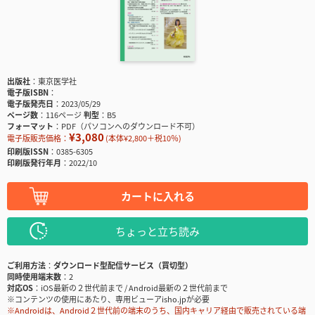
出版社
東京医学社
電子版ISBN
電子版発売日
2023/05/29
ページ数
116ページ
判型
B5
フォーマット
PDF（パソコンへのダウンロード不可）
¥3,080
電子版販売価格：
(本体¥2,800＋税10％)
印刷版ISSN
0385-6305
印刷版発行年月
2022/10
カートに入れる
ちょっと立ち読み
ご利用方法
ダウンロード型配信サービス（買切型）
同時使用端末数
2
対応OS
iOS最新の２世代前まで / Android最新の２世代前まで
※コンテンツの使用にあたり、専用ビューアisho.jpが必要
※Androidは、Android２世代前の端末のうち、国内キャリア経由で販売されている端