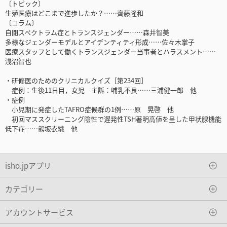
〔トピック〕
生殖医療はどこまで進歩したか？……齊藤隆和
〔コラム〕
自閉スペクトラム症とトランスジェンダー……森井智美
多様なジェンダーモデルとアイデンティティ形成……佐々木掌子
医療スタッフとして働くトランスジェンダー当事者とハラスメント……
浅沼智也
・研修医のためのクリニカルクイズ［第234回］
症例：生後11日目，女児 主訴：哺乳不良……三浦健一郎 他
・症例
小児期に発症したTAFRO症候群の1例……原 晃啓 他
初回マススクリーニング陰性で遅発性TSH著明高値を呈した甲状腺機能
低下症……熊坂衣織 他
isho.jpアプリ
カテゴリー
アカウントサービス