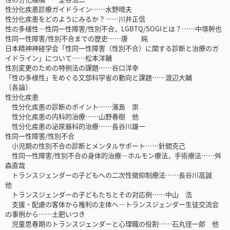
性分化疾患診療ガイドライン……水野晴夫
性分化疾患をどのようにみるか？……川井正信
性の多様性―性同一性障害/性別不合，LGBTQ/SOGIとは？……中塚幹也
性同一性障害/性別不合までの歴史……康 純
日本精神神経学会「性同一性障害（性別不合）に関する診断と治療のガ
イドライン」について……松本洋輔
性別変更のための特例法の課題……谷口洋幸
「性の多様性」をめぐる文部科学省の動向と課題……渡辺大輔
〔各論〕
性分化疾患
性分化疾患の診断のポイント……濱島 崇
性分化疾患の内科的治療……山野春樹 他
性分化疾患の泌尿器科的治療……長谷川雄一
性同一性障害/性別不合
小児期の性別不合の診断とメンタルサポート……針間克己
性同一性障害/性別不合の身体的治療―ホルモン療法，手術療法……舛
森直哉
トランスジェンダーの子どもへの二次性徴抑制療法……長谷川高誠
他
トランスジェンダーの子どもたちとその対応例……中山 浩
支援・配慮の客体から権利の主体へ―トランスジェンダー生徒交流会
の事例から……土肥いつき
児童思春期のトランスジェンダーと心理職の役割……石丸径一郎 他