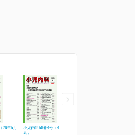
（26年5月
小児内科58巻4号（4月増大
小児内科58巻3号
小
号）
¥3,190
¥