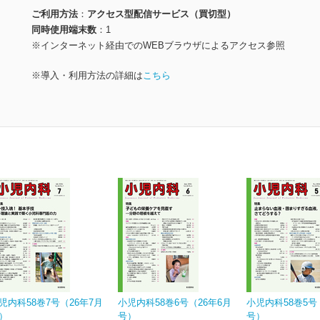
ご利用方法
アクセス型配信サービス（買切型）
同時使用端末数
1
※インターネット経由でのWEBブラウザによるアクセス参照
※導入・利用方法の詳細は
こちら
児内科58巻7号（26年7月
小児内科58巻6号（26年6月
小児内科58巻5号
）
号）
号）