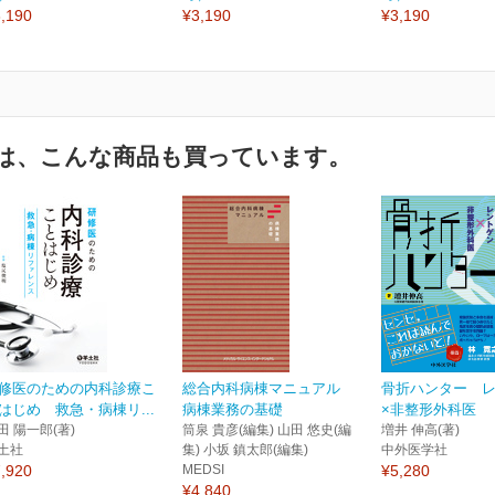
,190
¥3,190
¥3,190
は、こんな商品も買っています。
修医のための内科診療こ
総合内科病棟マニュアル
骨折ハンター 
はじめ 救急・病棟リ...
病棟業務の基礎
×非整形外科医
田 陽一郎(著)
筒泉 貴彦(編集) 山田 悠史(編
増井 伸高(著)
土社
集) 小坂 鎮太郎(編集)
中外医学社
,920
MEDSI
¥5,280
¥4,840