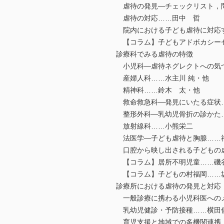
虐待の発見―チェックリスト，問
虐待の対応……田中 哲
院内における子ども虐待に対応
【コラム】子どもアドボカシー
診療科でみる虐待の特徴
小児科―虐待ネグレクトへの気
産婦人科……水主川 純・他
精神科……鈴木 太・他
救命救急科―発見にいたる症状
整形外科―乳幼児骨折の診かた
放射線科……小熊栄二
法医学―子ども虐待と胸腺……
口腔から映し出される子どもの
【コラム】居所不明児童……磯
【コラム】子どもの村福岡……
診療所における虐待の発見と対応
一般診療に携わる小児科医への
乳幼児健診・予防接種……横田
育児支援と地域での多機関連携