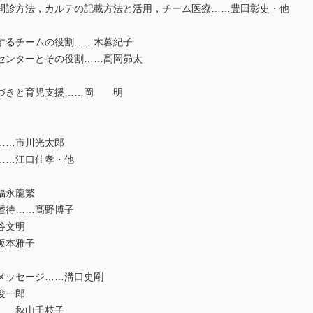
診方法，カルテの記載方法と活用，チーム医療……豊田彰史・他
するチームの役割……木暮紀子
センターとその役割……髙岡昴太
づきと育児支援……岡 明
……市川光太郎
……江口佳孝・他
福永龍繁
虐待……髙野博子
谷文明
坂本雅子
メッセージ……溝口史剛
俊一郎
……秋山千枝子