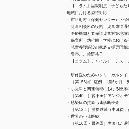
【コラム】里親制度―子どもた
地域における虐待対応
市区町村（保健センター）・保
児童相談所の役割―児童虐待通
医療機関と要保護児童対策地域
保育所・幼稚園・学校における
児童養護施設の家庭支援専門相談
警察……佐野裕子
【コラム】チャイルド・デス・レ
・研修医のためのクリニカルクイ
［第156回］症例：1歳6か月
・小児科と関連領域における臨床
［第40回］腎不全にアンジオテ
・感染症の抗原迅速診断検査
［第12回］肺炎球菌（中耳炎，
・世界の小児医療
［第16回・最終回］生まれた瞬