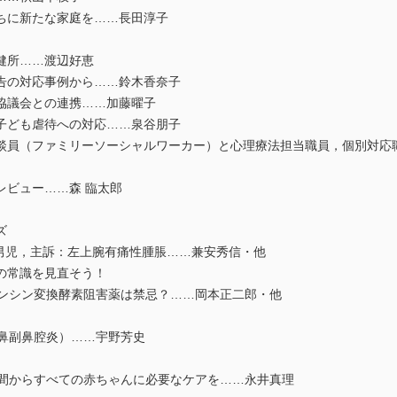
ちに新たな家庭を……長田淳子
健所……渡辺好恵
告の対応事例から……鈴木香奈子
協議会との連携……加藤曜子
子ども虐待への対応……泉谷朋子
員（ファミリーソーシャルワーカー）と心理療法担当職員，個別対応
ビュー……森 臨太郎
ズ
 男児，主訴：左上腕有痛性腫脹……兼安秀信・他
の常識を見直そう！
ンシン変換酵素阻害薬は禁忌？……岡本正二郎・他
鼻副鼻腔炎）……宇野芳史
間からすべての赤ちゃんに必要なケアを……永井真理