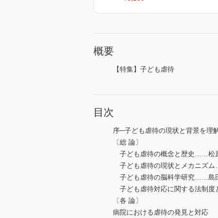
概要
【特集】子ども虐待
目次
序─子ども虐待の現状と背景を理
〔総 論〕
子ども虐待の概念と歴史……松
子ども虐待の現状とメカニズム
子ども虐待の脳科学研究……島
子ども虐待対応に関する法制度と
〔各 論〕
病院における虐待の発見と対応