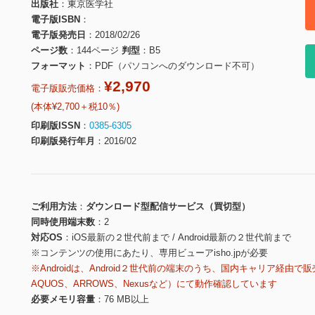
出版社
東京医学社
電子版ISBN
電子版発売日
2018/02/26
ページ数
144ページ
判型
B5
フォーマット
PDF（パソコンへのダウンロード不可）
¥2,970
電子版販売価格：
(本体¥2,700＋税10％)
印刷版ISSN
0385-6305
印刷版発行年月
2016/02
ご利用方法
ダウンロード型配信サービス（買切型）
同時使用端末数
2
対応OS
iOS最新の２世代前まで / Android最新の２世代前まで
※コンテンツの使用にあたり、専用ビューアisho.jpが必要
※Androidは、Android２世代前の端末のうち、国内キャリア経由で販
AQUOS、ARROWS、Nexusなど）にて動作確認しています
必要メモリ容量
76 MB以上