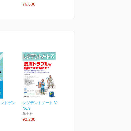
¥6,600
レントゲン
レジデントノート Vol.20
No.9
羊土社
¥2,200