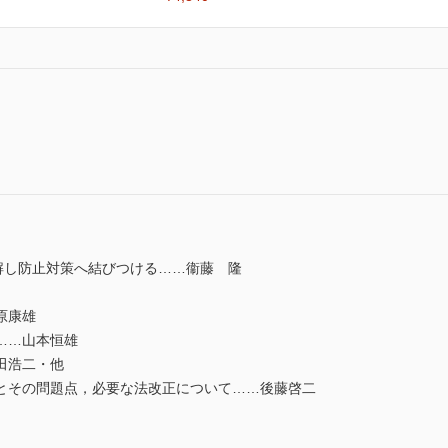
解し防止対策へ結びつける……衞藤 隆
原康雄
……山本恒雄
田浩二・他
その問題点，必要な法改正について……後藤啓二