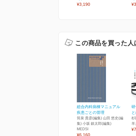
¥3,190
¥3
この商品を買った人
総合内科病棟マニュアル
研
疾患ごとの管理
と
筒泉 貴彦(編集) 山田 悠史(編
杉
集) 小坂 鎮太郎(編集)
羊
MEDSI
¥7
¥6,160