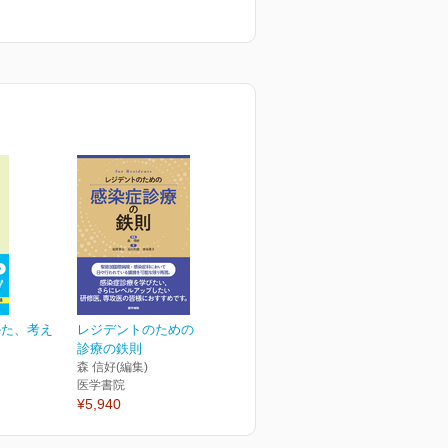
かた、考え
レジデントのための感染症
診療の鉄則
森 信好(編集)
医学書院
¥5,940