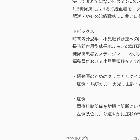
決してまれではないビタミンD欠
1型糖尿病における持続血糖モニ
肥満・やせの治療戦略……井ノ口
トピックス
時間内分泌学：小児肥満診療への
長時間作用型成長ホルモンの臨床
糖尿病患者とスティグマ……小川
福島県における小児甲状腺がんの
・研修医のためのクリニカルクイズ
症例：1歳0か月 男児，主訴：
・症例
両側腓腹部痛を契機に診断にいた
左側臥位により速やかに症状が軽快し
isho.jpアプリ
カ