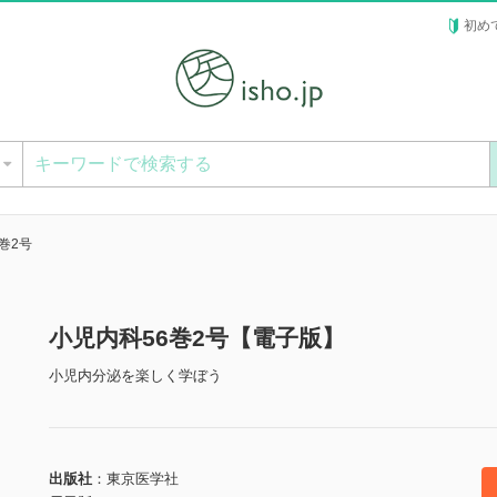
初め
ー
巻2号
小児内科56巻2号【電子版】
小児内分泌を楽しく学ぼう
出版社
東京医学社