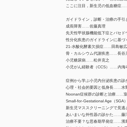
ここに注目，新生児の低血糖症…
ガイドライン，診断・治療の手引
成長障害……佐藤真理
先天性甲状腺機能低下症とバセド
性分化疾患のガイドラインに基づ
21-水酸化酵素欠損症……田島敏
骨・カルシウム代謝疾患……長谷
小児糖尿病……松井克之
小児がん経験者（CCS）……内海
症例から学ぶ小児内分泌疾患の診
心理・社会的要因と低身長……水
Noonan症候群の診断と治療……
Small-for-Gestational Age（S
新生児マススクリーニングで見逃
あいまいな外性器の診かた……藤
治療不要？な思春期早発症……濱