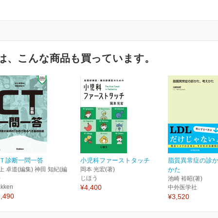
は、こんな商品も買っています。
Ｔ診断一問一答
小児科ファーストタッチ
脂質異常症の診
上 卓道(編集) 神田 知紀(編
岡本 光宏(著)
かた
)
じほう
池崎 裕昭(著)
kken
¥4,400
中外医学社
,490
¥3,520