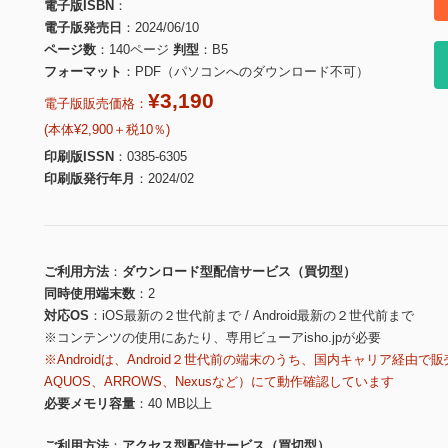
電子版ISBN
電子版発売日
2024/06/10
ページ数
140ページ
判型
B5
フォーマット
PDF（パソコンへのダウンロード不可）
¥3,190
電子版販売価格：
(本体¥2,900＋税10％)
印刷版ISSN
0385-6305
印刷版発行年月
2024/02
ご利用方法
ダウンロード型配信サービス（買切型）
同時使用端末数
2
対応OS
iOS最新の２世代前まで / Android最新の２世代前まで
※コンテンツの使用にあたり、専用ビューアisho.jpが必要
※Androidは、Android２世代前の端末のうち、国内キャリア経由で販
AQUOS、ARROWS、Nexusなど）にて動作確認しています
必要メモリ容量
40 MB以上
ご利用方法
アクセス型配信サービス（買切型）