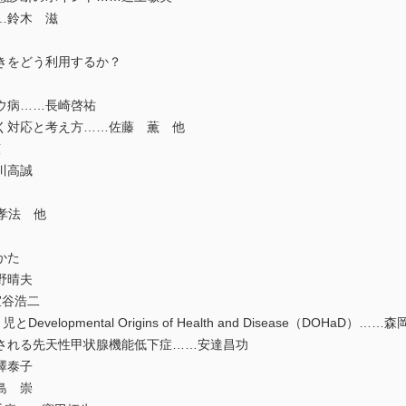
…鈴木 滋
きをどう利用するか？
ウ病……長崎啓祐
く対応と考え方……佐藤 薫 他
広
川高誠
孝法 他
かた
野晴夫
室谷浩二
GA）児とDevelopmental Origins of Health and Disease（DOHaD）…
される先天性甲状腺機能低下症……安達昌功
澤泰子
島 崇