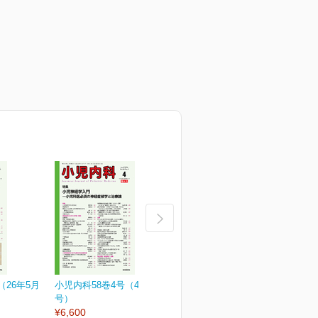
（26年5月
小児内科58巻4号（4月増大
小児内科58巻3号
小
号）
¥3,190
¥
¥6,600