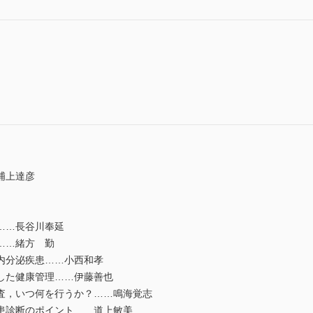
浦上達彦
……長谷川奉延
……緒方 勤
内分泌疾患……小西和孝
した健康管理……伊藤善也
査，いつ何を行うか？……鳴海覚志
患診断のポイント……道上敏美