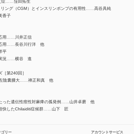
乏症……窪田拓生
タリング（CGM）とインスリンポンプの有用性……高谷具純
美香子
応用……川井正信
応用……長谷川行洋 他
洋平
状況……横谷 進
［第240回］
左陰囊腫大……禅正和真 他
った遺伝性痙性対麻痺の孤発例……山井卓磨 他
たChilaiditi症候群……山下 匠
テゴリー
アカウントサービス