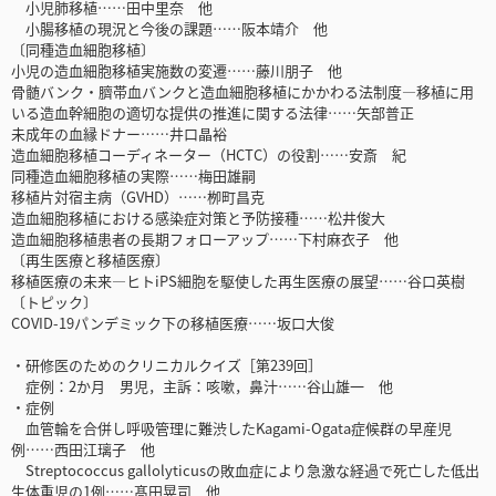
小児肺移植……田中里奈 他
小腸移植の現況と今後の課題……阪本靖介 他
〔同種造血細胞移植〕
小児の造血細胞移植実施数の変遷……藤川朋子 他
骨髄バンク・臍帯血バンクと造血細胞移植にかかわる法制度―移植に用
いる造血幹細胞の適切な提供の推進に関する法律……矢部普正
未成年の血縁ドナー……井口晶裕
造血細胞移植コーディネーター（HCTC）の役割……安斎 紀
同種造血細胞移植の実際……梅田雄嗣
移植片対宿主病（GVHD）……栁町昌克
造血細胞移植における感染症対策と予防接種……松井俊大
造血細胞移植患者の長期フォローアップ……下村麻衣子 他
〔再生医療と移植医療〕
移植医療の未来―ヒトiPS細胞を駆使した再生医療の展望……谷口英樹
〔トピック〕
COVID-19パンデミック下の移植医療……坂口大俊
・研修医のためのクリニカルクイズ［第239回］
症例：2か月 男児，主訴：咳嗽，鼻汁……谷山雄一 他
・症例
血管輪を合併し呼吸管理に難渋したKagami-Ogata症候群の早産児
例……西田江璃子 他
Streptococcus gallolyticusの敗血症により急激な経過で死亡した低出
生体重児の1例……髙田晃司 他