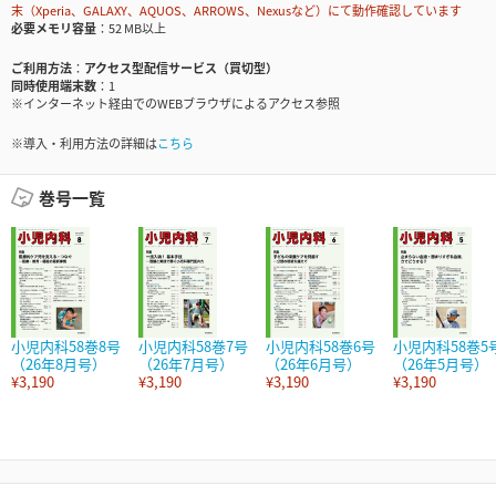
末（Xperia、GALAXY、AQUOS、ARROWS、Nexusなど）にて動作確認しています
必要メモリ容量
52 MB以上
ご利用方法
アクセス型配信サービス（買切型）
同時使用端末数
1
※インターネット経由でのWEBブラウザによるアクセス参照
※導入・利用方法の詳細は
こちら
巻号一覧
小児内科58巻8号
小児内科58巻7号
小児内科58巻6号
小児内科58巻5
（26年8月号）
（26年7月号）
（26年6月号）
（26年5月号）
¥3,190
¥3,190
¥3,190
¥3,190