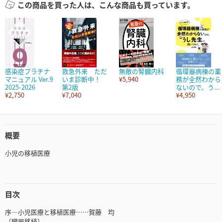
この商品を買った人は、こんな商品も買っています。
感染症プラチナ
救急外来 ただ
無敵の腎臓内科
循環器病棟の業
マニュアル Ver.9
いま診断中！
¥5,940
務が全然わから
2025-2026
第2版
ないので、う...
¥2,750
¥7,040
¥4,950
概要
小児の移植医療
目次
序―小児医療と移植医療……賀藤 均
〔臓器移植〕