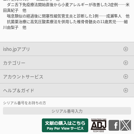
ダニ舌下免疫療法開始直後から小麦アレルギーが改善した2症例……米
田真紀子 他
喘息類似の経過後に閉塞性細気管支炎と診断した1例……成瀨隼人 他
抗菌薬治療に高気圧酸素療法を併用した椎骨骨髄炎の11歳男児……細
川由梨子 他
isho.jpアプリ
カテゴリー
アカウントサービス
ヘルプ＆ガイド
シリアル番号をお持ちの方
シリアル番号入力