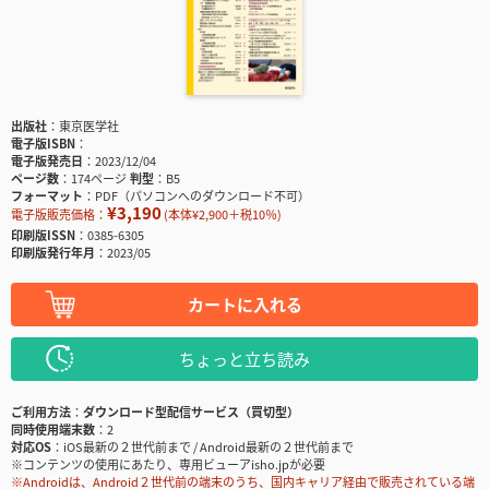
出版社
東京医学社
電子版ISBN
電子版発売日
2023/12/04
ページ数
174ページ
判型
B5
フォーマット
PDF（パソコンへのダウンロード不可）
¥3,190
電子版販売価格：
(本体¥2,900＋税10％)
印刷版ISSN
0385-6305
印刷版発行年月
2023/05
カートに入れる
ちょっと立ち読み
ご利用方法
ダウンロード型配信サービス（買切型）
同時使用端末数
2
対応OS
iOS最新の２世代前まで / Android最新の２世代前まで
※コンテンツの使用にあたり、専用ビューアisho.jpが必要
※Androidは、Android２世代前の端末のうち、国内キャリア経由で販売されている端