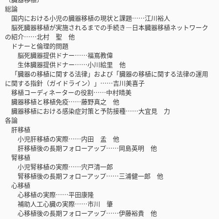
総論
国内における小児の臓器移植の現状と課題……江川裕人
脳死臓器移植が実施されるまでの手続き―日本臓器移植ネットワーク
の紹介……北村 聖 他
ドナーと倫理的問題
脳死臓器提供ドナー……福嶌教偉
生体臓器提供ドナー……小川絵里 他
「臓器の移植に関する法律」および「臓器の移植に関する法律の運用
に関する指針（ガイドライン）」……吉川美喜子
移植コーディネーターの役割……中村晴美
臓器移植と移植免疫……藤野真之 他
臓器移植における感染症対策と予防接種……大宜見 力
各論
肝移植
小児肝移植の実際……内田 孟 他
肝移植後の長期フォローアップ……岡島英明 他
腎移植
小児腎移植の実際……宍戸清一郎
腎移植後の長期フォローアップ……三浦健一郎 他
心移植
心移植の実際……平田康隆
補助人工心臓の実際……市川 肇
心移植後の長期フォローアップ……伊藤裕貴 他