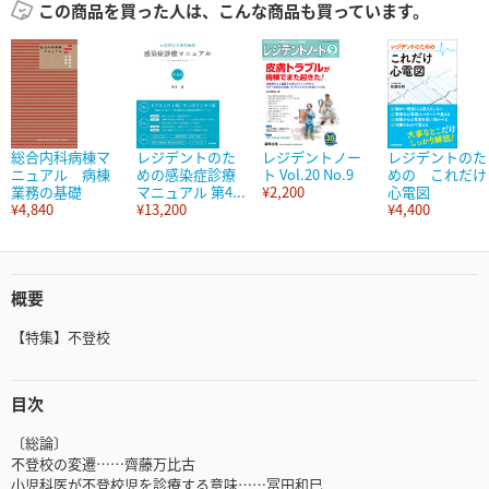
この商品を買った人は、こんな商品も買っています。
総合内科病棟マ
レジデントのた
レジデントノー
レジデントのた
ニュアル 病棟
めの感染症診療
ト Vol.20 No.9
めの これだけ
業務の基礎
マニュアル 第4...
¥2,200
心電図
¥4,840
¥13,200
¥4,400
概要
【特集】不登校
目次
〔総論〕
不登校の変遷……齊藤万比古
小児科医が不登校児を診療する意味……冨田和巳