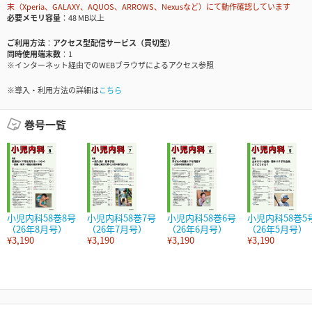
末（Xperia、GALAXY、AQUOS、ARROWS、Nexusなど）にて動作確認しています
必要メモリ容量
48 MB以上
ご利用方法
アクセス型配信サービス（買切型）
同時使用端末数
1
※インターネット経由でのWEBブラウザによるアクセス参照
※導入・利用方法の詳細は
こちら
巻号一覧
小児内科58巻8号
小児内科58巻7号
小児内科58巻6号
小児内科58巻5
（26年8月号）
（26年7月号）
（26年6月号）
（26年5月号）
¥3,190
¥3,190
¥3,190
¥3,190