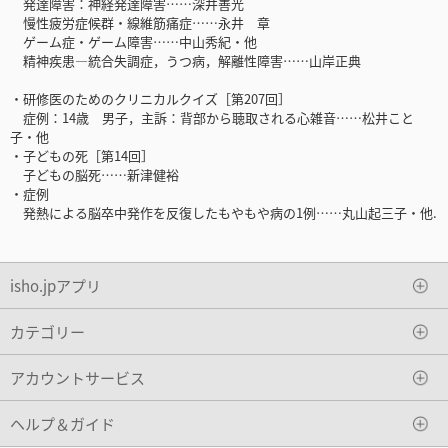
発達障害：神経発達障害……深井善光
慢性疲労症候群・線維筋痛症……永井 章
ゲーム症・ゲーム障害……中山秀紀・他
精神疾患―統合失調症，うつ病，解離性障害……山岸正典
・研修医のためのクリニカルクイズ［第207回］
症例：14歳 男子，主訴：背部から聴取される心雑音……松井こと
子・他
・子どもの死［第14回］
子どもの脳死……新津健裕
・症例
発熱による脳卒中発作を反復したもやもや病の1例……丸山起三子・他.
isho.jpアプリ
カテゴリー
アカウントサービス
ヘルプ＆ガイド