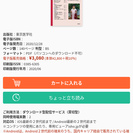
出版社
東京医学社
電子版ISBN
電子版発売日
2020/12/28
ページ数
140ページ
判型
B5
フォーマット
PDF（パソコンへのダウンロード不可）
¥3,080
電子版販売価格：
(本体¥2,800＋税10％)
印刷版ISSN
0385-6305
印刷版発行年月
2020/06
カートに入れる
ちょっと立ち読み
ご利用方法
ダウンロード型配信サービス（買切型）
同時使用端末数
2
対応OS
iOS最新の２世代前まで / Android最新の２世代前まで
※コンテンツの使用にあたり、専用ビューアisho.jpが必要
※Androidは、Android２世代前の端末のうち、国内キャリア経由で販売されている端