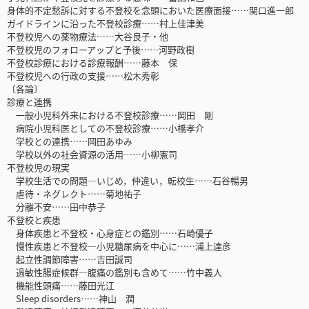
身体的不定愁訴に対する不登校を念頭においた医療面接……関口進一郎
ガイドラインに沿った不登校診療……村上佳津美
不登校児への薬物療法……大谷良子・他
不登校児のフォローアップと予後……河野政樹
不登校診療における診療報酬……藤本 保
不登校児への行政の支援……松木秀彰
〔各論〕
診療と連携
一般小児科外来における不登校診療……岡田 剛
病院小児科医としての不登校診療……小橋孝介
学校との連携……岡田あゆみ
学校以外の社会資源の活用……小柳憲司
不登校児の現実
学校生活での問題―いじめ，仲違い，転校生……石谷暢男
虐待・ネグレクト……菊地祐子
分離不安……田中恭子
不登校と疾患
身体疾患と不登校・心身症との鑑別……石崎優子
慢性疾患と不登校―小児糖尿病を中心に……浦上達彦
起立性調節障害……吉田誠司
過敏性腸症候群―腹痛の鑑別も含めて……竹中義人
機能性頭痛……藤田光江
Sleep disorders……神山 潤