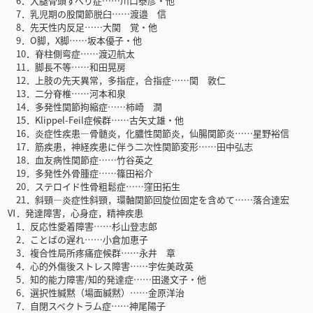
6．大腿骨頭すべり症……川口泰彦・他
7．乳児期の股関節脱臼……渡邉 信
8．先天性内反足……大関 覚・他
9．O脚，X脚……坂本優子・他
10．脊柱側弯症……渡辺航太
11．脚長不等……和田晃房
12．上肢の先天異常，多指症，合指症……関 敦仁
13．二分脊椎……河本和泉
14．多発性関節拘縮症……柿崎 潤
15．Klippel-Feil症候群……古矢丈雄・他
16．炎症性疾患―骨髄炎，化膿性関節炎，仙腸関節炎……星野裕信
17．筋疾患，神経疾患に伴う二次性関節変形……田中弘志
18．血友病性関節症……竹谷英之
19．多発性外骨腫症……篠田裕介
20．ステロイド性骨粗鬆症……窪田拓生
21．斜頸―炎症性斜頸，環軸関節回旋位固定を含めて……落合達宏
Ⅵ．発達障害，心身症，精神疾患
1．反応性愛着障害……杉山登志郎
2．ことばの遅れ……小倉加恵子
3．複合性局所疼痛症候群……永井 章
4．心的外傷後ストレス障害……宇佐美政英
5．知的能力障害/知的発達症……田邊文子・他
6．選択性緘黙（場面緘黙）……金原洋治
7．自閉スペクトラム症……神尾陽子