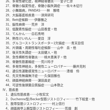
26．多発性硬化症，視神経脊髄炎……金子仁彦
27．脊髄小脳変性症，脊髄小脳失調症……佐々木征行
28．小舞踏病，PANDAS……林 雅晴
29．大脳基底核疾患……須貝研司
30．Rett症候群……伊藤雅之
31．脳性麻痺……荒井 洋
32．低酸素性脳症……山田香里・他
33．てんかん……白石秀明
34．熱性けいれん……夏目 淳
35．グルコーストランスポーター1欠損症……青天目信
36．片頭痛・周期性嘔吐症候群……山中 岳・他
37．後天性失語症……太田健人・他
38．急性横断性脊髄炎……桃木恵美子・他
39．脊髄性筋萎縮症……荒川玲子
40．多発性神経炎，多発性ニューロパチー……藤井克則
41．遺伝性運動感覚性ニューロパチー……漆畑 伶
42．先天性無痛無汗症……久保田雅也
43．顔面神経麻痺……濵田昌史
44．可逆性後頭葉白質脳症……山本啓之
Ⅳ．筋疾患
1．遺伝性筋疾患……小牧宏文
2．Duchenne型/Becker型筋ジストロフィー……竹下絵里・他
3．肢帯型筋ジストロフィー……村上信行
4．顔面肩甲上腕型筋ジストロフィー……荒畑 創