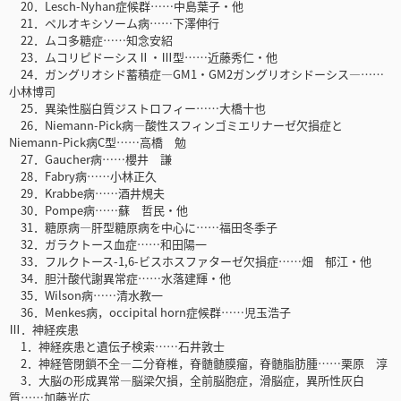
20．Lesch-Nyhan症候群……中島葉子・他
21．ペルオキシソーム病……下澤伸行
22．ムコ多糖症……知念安紹
23．ムコリピドーシスⅡ・Ⅲ型……近藤秀仁・他
24．ガングリオシド蓄積症―GM1・GM2ガングリオシドーシス―……
小林博司
25．異染性脳白質ジストロフィー……大橋十也
26．Niemann-Pick病―酸性スフィンゴミエリナーゼ欠損症と
Niemann-Pick病C型……高橋 勉
27．Gaucher病……櫻井 謙
28．Fabry病……小林正久
29．Krabbe病……酒井規夫
30．Pompe病……蘇 哲民・他
31．糖原病―肝型糖原病を中心に……福田冬季子
32．ガラクトース血症……和田陽一
33．フルクトース-1,6-ビスホスファターゼ欠損症……畑 郁江・他
34．胆汁酸代謝異常症……水落建輝・他
35．Wilson病……清水教一
36．Menkes病，occipital horn症候群……児玉浩子
Ⅲ．神経疾患
1．神経疾患と遺伝子検索……石井敦士
2．神経管閉鎖不全―二分脊椎，脊髄髄膜瘤，脊髄脂肪腫……栗原 淳
3．大脳の形成異常―脳梁欠損，全前脳胞症，滑脳症，異所性灰白
質……加藤光広