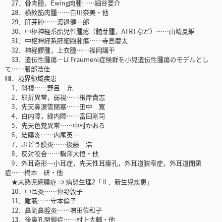
27．骨肉腫，Ewing肉腫……細谷要介
28．横紋筋肉腫……白川奈美・他
29．肝芽腫……渡邉健一郎
30．中枢神経系胎児性腫瘍（髄芽腫，ATRTなど）……山崎夏維
31．中枢神経系胚細胞腫瘍……寺島慶太
32．神経膠腫，上衣腫……福岡講平
33．遺伝性腫瘍―Li Fraumeni症候群を小児遺伝性腫瘍のモデルとし
て……服部浩佳
Ⅷ．境界領域疾患
1．斜視……野呂 充
2．屈折異常，弱視……根岸貴志
3．先天鼻涙管閉塞……田中 寛
4．白内障，緑内障……富田剛司
5．先天色覚異常……中村かおる
6．結膜炎……内尾英一
7．ぶどう膜炎……後藤 浩
8．反対咬合……駒澤大悟・他
9．外耳奇形―小耳症，先天性耳瘻孔，外耳道狭窄症，外耳道閉鎖
症……橋本 研・他
★未熟児網膜症 ⇒ 病態生理2「Ⅱ．新生児疾患」
10．中耳炎……仲野敦子
11．難聴……守本倫子
12．鼻副鼻腔炎……増田佐和子
13．後鼻孔閉鎖症……村上大輔・他