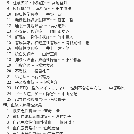
8．注意欠如・多動症……宮尾益知
9．反抗挑発症，素行症……田中康雄
10．限局性学習症……宇野 彰
11．発達性協調運動障害……笹田 哲
12．睡眠―覚醒障害……福水道郎
13．不安症，強迫症……岡田あゆみ
14．解離症，身体症状症……竹中義人
15．習癖異常，神経症性習癖……浦谷光裕・他
16．神経性やせ症……井上 建・他
17．統合失調症……山岸正典
18．抑うつ障害，双極性障害……小平雅基
19．自殺企図……松本俊彦
20．不登校……松島礼子
21．いじめ……石谷暢男
22．子ども虐待……小橋孝介
23．LGBTQ（性的マイノリティ）―性別不合を中心に……中塚幹也
24．ゲーム症，ゲーム障害……中山秀紀
25．起立性調節障害……石崎優子
Ⅶ．血液・腫瘍性疾患
1．鉄欠乏性貧血……吉野 浩
2．遺伝性球状赤血球症……宮村能子
3．自己免疫性溶血性貧血……梶原道子
4．血色素異常症……山城安啓
5．再生不良性貧血……吉田奈央