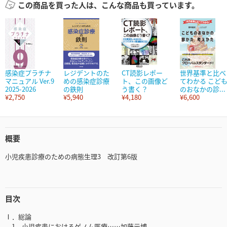
この商品を買った人は、こんな商品も買っています。
感染症プラチナ
レジデントのた
CT読影レポー
世界基準と比べ
マニュアル Ver.9
めの感染症診療
ト、この画像ど
てわかる こど
2025-2026
の鉄則
う書く？
のおなかの診...
¥2,750
¥5,940
¥4,180
¥6,600
概要
小児疾患診療のための病態生理3 改訂第6版
目次
Ⅰ．総論
1．小児疾患におけるゲノム医療……加藤元博