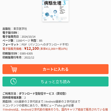
出版社
東京医学社
電子版ISBN
電子版発売日
2024/10/14
ページ数
1160ページ
判型
B5
フォーマット
PDF（パソコンへのダウンロード不可）
¥12,100
電子版販売価格：
(本体¥11,000＋税10％)
印刷版ISSN
0385-6305
印刷版発行年月
2022/12
カートに入れる
ちょっと立ち読み
ご利用方法
ダウンロード型配信サービス（買切型）
同時使用端末数
2
対応OS
iOS最新の２世代前まで / Android最新の２世代前まで
※コンテンツの使用にあたり、専用ビューアisho.jpが必要
※Androidは、Android２世代前の端末のうち、国内キャリア経由で販売されている端