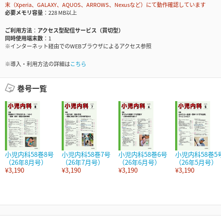
末（Xperia、GALAXY、AQUOS、ARROWS、Nexusなど）にて動作確認しています
必要メモリ容量
228 MB以上
ご利用方法
アクセス型配信サービス（買切型）
同時使用端末数
1
※インターネット経由でのWEBブラウザによるアクセス参照
※導入・利用方法の詳細は
こちら
巻号一覧
小児内科58巻8号
小児内科58巻7号
小児内科58巻6号
小児内科58巻5
（26年8月号）
（26年7月号）
（26年6月号）
（26年5月号）
¥3,190
¥3,190
¥3,190
¥3,190