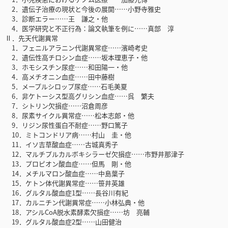
2．遺伝子治療の現状と今後の展開……小野寺雅史
3．診断エラー……王 謙之・他
4．医学研究と不正行為：論文執筆を例に……真部 淳
Ⅱ．先天代謝異常
1．フェニルアラニン代謝異常症……濱崎考史
2．遺伝性高チロシン血症……坂本理恵子・他
3．ホモシスチン尿症……和田陽一・他
4．高メチオニン血症……田中藤樹
5．メープルシロップ尿症……石毛美夏
6．非ケトーシス型高グリシン血症……呉 繁夫
7．シトリン欠損症……沼倉周彦
8．尿素サイクル異常症……松本志郎・他
9．リジン尿性蛋白不耐症……野口篤子
10．ミトコンドリア病……村山 圭・他
11．イソ吉草酸血症……古城真秀子
12．マルチプルカルボキシラーゼ欠損症……市野井那津子
13．プロピオン酸血症……但馬 剛・他
14．メチルマロン酸血症……中島葉子
15．ケトン体代謝異常症……笹井英雄
16．グルタル酸血症1型……長谷川有紀
17．カルニチン代謝異常症……小林弘典・他
18．アシルCoA脱水素酵素欠損症……坊 亮輔
19．グルタル酸血症2型……山田健治