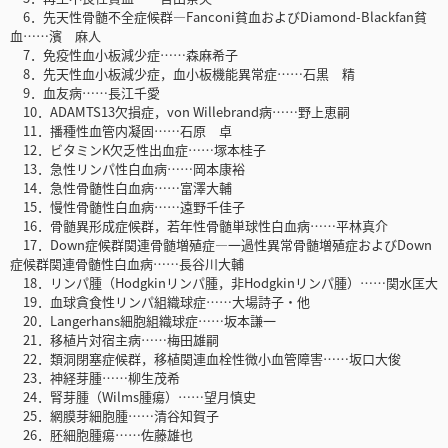
6．先天性骨髄不全症候群―Fanconi貧血およびDiamond-Blackfan貧
血……濱 麻人
7．免疫性血小板減少症……森麻希子
8．先天性血小板減少症，血小板機能異常症……石黒 精
9．血友病……長江千愛
10．ADAMTS13欠損症，von Willebrand病……野上恵嗣
11．播種性血管内凝固……石原 卓
12．ビタミンK欠乏性出血症……塚本桂子
13．急性リンパ性白血病……岡本康裕
14．急性骨髄性白血病……富澤大輔
15．慢性骨髄性白血病……遠野千佳子
16．骨髄異形成症候群，若年性骨髄単球性白血病……平林真介
17．Down症候群関連骨髄増殖症―一過性異常骨髄増殖症およびDown
症候群関連骨髄性白血病……長谷川大輔
18．リンパ腫（Hodgkinリンパ腫，非Hodgkinリンパ腫）……関水匡大
19．血球貪食性リンパ組織球症……大場詩子・他
20．Langerhans細胞組織球症……坂本謙一
21．移植片対宿主病……梅田雄嗣
22．類洞閉塞症候群，移植関連血栓性微小血管障害……坂口大俊
23．神経芽腫……柳生茂希
24．腎芽腫（Wilms腫瘍）……望月慎史
25．網膜芽細胞腫……清谷知賀子
26．胚細胞腫瘍……佐藤雄也