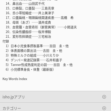
14．鼻出血……山田武千代
15．口唇裂，口蓋裂……三島克章
16．舌小帯短縮症……井上美津子
17．口蓋扁桃・咽頭扁桃関連疾患……高橋 希
18．母斑（あざ）……酒井成貴
19．血管腫・血管奇形（脈管異常）……小関道夫
20．伝染性膿痂疹……桜井博毅
21．変形性斜頭症……三宅裕治
付録
1）日本小児食事摂取基準……吉田 圭・他
2）体表面積の算出法……吉田 圭・他
3）特殊ミルクの組成……小川えりか
4）デンバー発達記録票……石井和嘉子
5）Tanner性成熟度判定の図……吉田 圭・他
6）小児標準身長・体重（最新版）
Key Words Index
isho.jpアプリ
カテゴリー