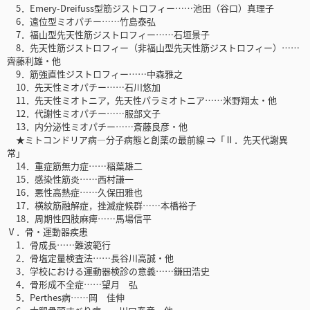
5．Emery-Dreifuss型筋ジストロフィー……池田（谷口）真理子
6．遠位型ミオパチー……竹島泰弘
7．福山型先天性筋ジストロフィー……石垣景子
8．先天性筋ジストロフィー（非福山型先天性筋ジストロフィー）……
齊藤利雄・他
9．筋強直性ジストロフィー……中森雅之
10．先天性ミオパチー……石川悠加
11．先天性ミオトニア，先天性パラミオトニア……米野翔太・他
12．代謝性ミオパチー……服部文子
13．内分泌性ミオパチー……斎藤良彦・他
★ミトコンドリア病―分子病態と創薬の最前線 ⇒「Ⅱ．先天代謝異
常」
14．重症筋無力症……稲葉雄二
15．感染性筋炎……西村謙一
16．悪性高熱症……久保田雅也
17．横紋筋融解症，挫滅症候群……本橋裕子
18．周期性四肢麻痺……馬場信平
Ⅴ．骨・運動器疾患
1．骨成長……難波範行
2．骨塩定量検査法……長谷川高誠・他
3．学校における運動器検診の意義……鎌田浩史
4．骨形成不全症……望月 弘
5．Perthes病……岡 佳伸