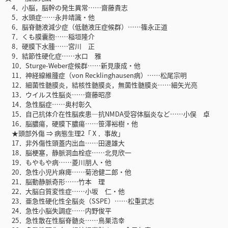
4．小脳，脳幹の発生異常……齋藤貴志
5．水頭症……永井靖識・他
6．脳脊髄液減少症（低髄液圧症候群）……篠永正道
7．くも膜囊胞……稲垣隆介
8．硬膜下水腫……宮川 正
9．結節性硬化症……水口 雅
10．Sturge-Weber症候群……新見康成・他
11．神経線維腫症（von Recklinghausen病）……松尾宗明
12．細菌性髄膜炎，結核性髄膜炎，無菌性髄膜炎……細矢光亮
13．ウイルス性脳炎……齋藤昭彦
14．急性脳症……奥村彰久
15．自己抗体介在性脳疾患―抗NMDA受容体脳炎など……小俣 卓
16．脳膿瘍，硬膜下膿瘍……笹澤裕樹・他
★頭部外傷 ⇒ 病態生理2「Ⅹ．事故」
17．非外傷性頭蓋内出血……田邊雄大
18．脳梗塞，静脈洞血栓症……北見欣一
19．もやもや病……菱川朋人・他
20．急性小児片麻痺……菊池健二郎・他
21．脳動静脈奇形……竹本 理
22．大脳白質変性症……小坂 仁・他
23．亜急性硬化性全脳炎（SSPE）……松重武志
24．急性小脳失調症……内野俊平
25．急性散在性脳脊髄炎……鳥巣浩幸