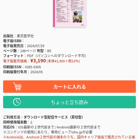
出版社
東京医学社
電子版ISBN
電子版発売日
2024/07/29
ページ数
148ページ
判型
B5
フォーマット
PDF（パソコンへのダウンロード不可）
¥3,190
電子版販売価格：
(本体¥2,900＋税10％)
印刷版ISSN
0385-6305
印刷版発行年月
2024/05
カートに入れる
ちょっと立ち読み
ご利用方法
ダウンロード型配信サービス（買切型）
同時使用端末数
2
対応OS
iOS最新の２世代前まで / Android最新の２世代前まで
※コンテンツの使用にあたり、専用ビューアisho.jpが必要
※Androidは、Android２世代前の端末のうち、国内キャリア経由で販売されている端