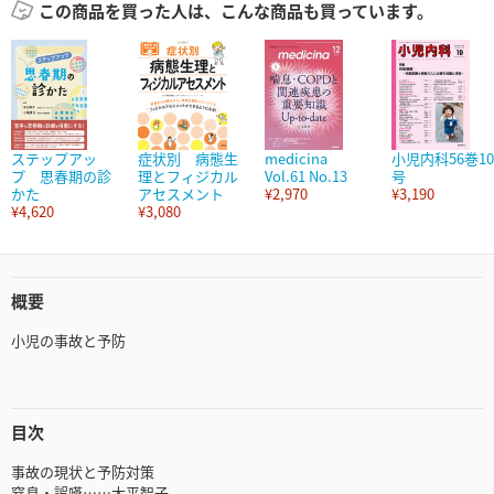
この商品を買った人は、こんな商品も買っています。
ステップアッ
症状別 病態生
medicina
小児内科56巻10
プ 思春期の診
理とフィジカル
Vol.61 No.13
号
かた
アセスメント
¥2,970
¥3,190
¥4,620
¥3,080
概要
小児の事故と予防
目次
事故の現状と予防対策
窒息・誤嚥……大平智子