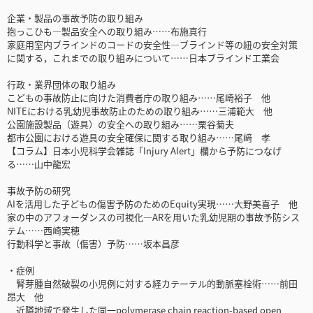
企業・製品の事故予防の取り組み
抱っこひも―製品安全への取り組み……布施真行
家庭用室内ブラインドのコードの安全性―ブラインド等の紐の安全対策
に関する，これまでの取り組みについて……日本ブラインド工業会
行政・業界団体の取り組み
こどもの事故防止に向けた消費者庁の取り組み……尾崎裕子 他
NITEにおける乳幼児事故防止のための取り組み……三浦範大 他
公園施設製品（遊具）の安全への取り組み……栗谷菊夫
都市公園における遊具の安全確保に関する取り組み……尾﨑 孝
【コラム】日本小児科学会雑誌「Injury Alert」欄から予防につなげ
る……山中龍宏
事故予防の研究
AIを活用した子どもの傷害予防のためのEquity実現……大野美喜子 他
家の中のアフォーダンスの可視化―ARを用いた乳幼児期の事故予防シス
テム……西崎実穂
行動科学と事故（傷害）予防……坂本昌彦
・症例
腎芽腫自然破裂の小児例に対する経カテーテル的動脈塞栓術……前田
昂大 他
近隣地域で発生した同一polymerase chain reaction-based open