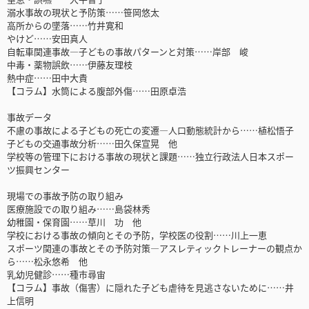
溺水事故の現状と予防策……笹岡悠太
高所からの墜落……竹井寛和
やけど……安田真人
自転車関連事故―子どもの事故パターンと対策……岸部 峻
中毒・薬物誤飲……伊藤友理枝
熱中症……田中大貴
【コラム】水筒による腹部外傷……田原卓浩
事故データ
不慮の事故による子どもの死亡の変遷―人口動態統計から……植松悟子
子どもの交通事故分析……田久保宣晃 他
学校等の管理下における事故の現状と課題……独立行政法人日本スポー
ツ振興センター
現場での事故予防の取り組み
医療施設での取り組み……島袋林秀
幼稚園・保育園……草川 功 他
学校における事故の傾向とその予防，学校医の役割……川上一恵
スポーツ関連の事故とその予防対策―アスレティックトレーナーの観点か
ら……松永悠希 他
乳幼児健診……種市尋宙
【コラム】事故（傷害）に隠れた子ども虐待を見逃さないために……井
上信明