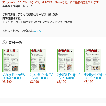
末（Xperia、GALAXY、AQUOS、ARROWS、Nexusなど）にて動作確認しています
必要メモリ容量
66 MB以上
ご利用方法
アクセス型配信サービス（買切型）
同時使用端末数
1
※インターネット経由でのWEBブラウザによるアクセス参照
※導入・利用方法の詳細は
こちら
巻号一覧
小児内科58巻8号
小児内科58巻7号
小児内科58巻6号
小児内科58巻5
（26年8月号）
（26年7月号）
（26年6月号）
（26年5月号）
¥3,190
¥3,190
¥3,190
¥3,190