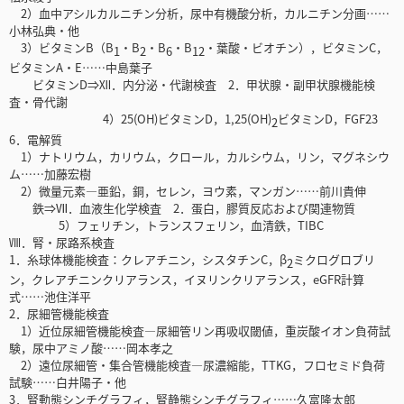
2）血中アシルカルニチン分析，尿中有機酸分析，カルニチン分画……
小林弘典・他
3）ビタミンB（B
・B
・B
・B
・葉酸・ビオチン），ビタミンC，
1
2
6
12
ビタミンA・E……中島葉子
ビタミンD⇒Ⅻ．内分泌・代謝検査 2．甲状腺・副甲状腺機能検
査・骨代謝
4）25(OH)ビタミンD，1,25(OH)
ビタミンD，FGF23
2
6．電解質
1）ナトリウム，カリウム，クロール，カルシウム，リン，マグネシウ
ム……加藤宏樹
2）微量元素―亜鉛，銅，セレン，ヨウ素，マンガン……前川貴伸
鉄⇒Ⅶ．血液生化学検査 2．蛋白，膠質反応および関連物質
5）フェリチン，トランスフェリン，血清鉄，TIBC
Ⅷ．腎・尿路系検査
1．糸球体機能検査：クレアチニン，シスタチンC，β
ミクログロブリ
2
ン，クレアチニンクリアランス，イヌリンクリアランス，eGFR計算
式……池住洋平
2．尿細管機能検査
1）近位尿細管機能検査―尿細管リン再吸収閾値，重炭酸イオン負荷試
験，尿中アミノ酸……岡本孝之
2）遠位尿細管・集合管機能検査―尿濃縮能，TTKG，フロセミド負荷
試験……白井陽子・他
3．腎動態シンチグラフィ，腎静態シンチグラフィ……久富隆太郎