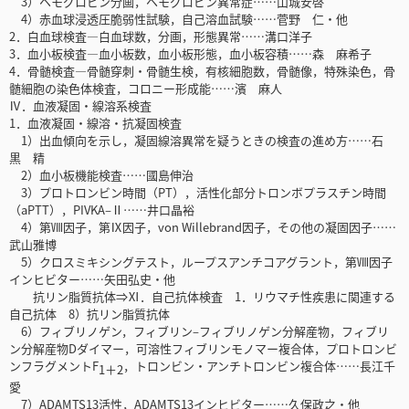
3）ヘモグロビン分画，ヘモグロビン異常症……山城安啓
4）赤血球浸透圧脆弱性試験，自己溶血試験……菅野 仁・他
2．白血球検査―白血球数，分画，形態異常……溝口洋子
3．血小板検査―血小板数，血小板形態，血小板容積……森 麻希子
4．骨髄検査―骨髄穿刺・骨髄生検，有核細胞数，骨髄像，特殊染色，骨
髄細胞の染色体検査，コロニー形成能……濱 麻人
Ⅳ．血液凝固・線溶系検査
1．血液凝固・線溶・抗凝固検査
1）出血傾向を示し，凝固線溶異常を疑うときの検査の進め方……石
黒 精
2）血小板機能検査……國島伸治
3）プロトロンビン時間（PT），活性化部分トロンボプラスチン時間
（aPTT），PIVKA‒Ⅱ……井口晶裕
4）第Ⅷ因子，第Ⅸ因子，von Willebrand因子，その他の凝固因子……
武山雅博
5）クロスミキシングテスト，ループスアンチコアグラント，第Ⅷ因子
インヒビター……矢田弘史・他
抗リン脂質抗体⇒Ⅺ．自己抗体検査 1．リウマチ性疾患に関連する
自己抗体 8）抗リン脂質抗体
6）フィブリノゲン，フィブリン‒フィブリノゲン分解産物，フィブリ
ン分解産物Dダイマー，可溶性フィブリンモノマー複合体，プロトロンビ
ンフラグメントF
，トロンビン・アンチトロンビン複合体……長江千
1＋2
愛
7）ADAMTS13活性，ADAMTS13インヒビター……久保政之・他