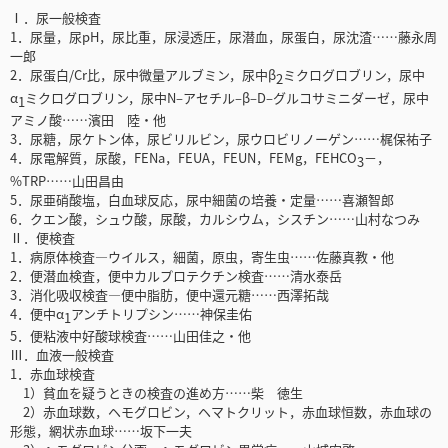
Ⅰ．尿一般検査
1．尿量，尿pH，尿比重，尿浸透圧，尿潜血，尿蛋白，尿沈渣……藤永周
一郎
2．尿蛋白/Cr比，尿中微量アルブミン，尿中β
ミクログロブリン，尿中
2
α
ミクログロブリン，尿中N‒アセチル‒β‒D‒グルコサミニダーゼ，尿中
1
アミノ酸……濱田 陸・他
3．尿糖，尿ケトン体，尿ビリルビン，尿ウロビリノーゲン……梶保祐子
4．尿電解質，尿酸，FENa，FEUA，FEUN，FEMg，FEHCO
－，
3
%TRP……山田昌由
5．尿亜硝酸塩，白血球反応，尿中細菌の培養・定量……喜瀬智郎
6．クエン酸，シュウ酸，尿酸，カルシウム，シスチン……山村なつみ
Ⅱ．便検査
1．病原体検査―ウイルス，細菌，原虫，寄生虫……佐藤真教・他
2．便潜血検査，便中カルプロテクチン検査……清水泰岳
3．消化吸収検査―便中脂肪，便中還元糖……西澤拓哉
4．便中α
アンチトリプシン……神保圭佑
1
5．便粘液中好酸球検査……山田佳之・他
Ⅲ．血液一般検査
1．赤血球検査
1）貧血を疑うときの検査の進め方……柴 徳生
2）赤血球数，ヘモグロビン，ヘマトクリット，赤血球恒数，赤血球の
形態，網状赤血球……坂下一夫