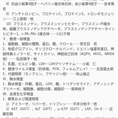
8）抗血小板第4因子―ヘパリン複合体抗体，血小板第4因子……安本篤
史
9）アンチトロンビン，プロテインC，プロテインS，トロンボモジュリ
ン……江上直樹・他
10）プラスミノゲン，プラスミンインヒビター，プラスミン‒PI複合
体，組織プラスミノゲンアクチベータ，プラスミノゲンアクチベータイン
ヒビター1，t‒PA‒PAI‒1複合体……川口千晴
Ⅴ．髄液一般検査
1．細胞数，細胞の種類，蛋白，糖，クロール……青天目 信
2．免疫グロブリン，オリゴクローナルバンド，ミエリン塩基性蛋白，神
経特異エノラーゼ，サイトカイン，神経自己抗体（AQP4，MOG，NMDA
他）……松田慎平・他
3．乳酸，ピルビン酸，LDH・LDHアイソザイム……小坂 仁
4．髄液ウイルス検査（抗体価，PCR，フィルムアレイ）……吉良龍太郎
5．代謝物質（モノアミン，プテリジン他）……秋山倫之
Ⅵ．胸水検査
1．胸水検査―外観，蛋白，LDH，糖，トリグリセライド，アデノシンデ
アミナーゼ，細胞数，細胞分画，細胞診……尾﨑桂子
Ⅶ．血液生化学検査
1．酵素および関連物質
1）アミラーゼ，リパーゼ，トリプシン……平井沙依子・他
2）AST（GOT），ALT（GPT），γ‒GTP（GGT），LAP，Ch‒E……近
藤宏樹