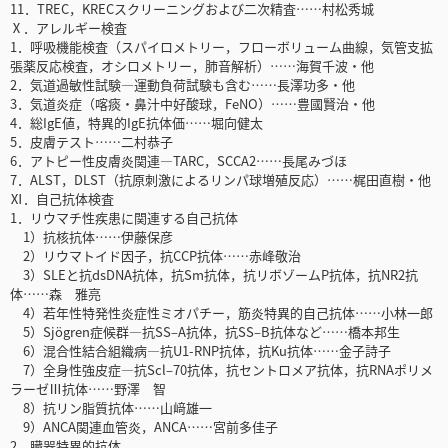
11．TREC，KRECスクリーニングおよび二次精査……村松秀城
Ⅹ．アレルギー検査
1．呼吸機能検査（スパイロメトリー，フローボリューム曲線，気管支拡
張薬反応検査，オシロメトリー，肺音解析）……海賀千波・他
2．気道過敏性試験―運動負荷試験も含む……長澤功多・他
3．気道炎症（喀痰・鼻汁中好酸球，FeNO）……豊國賢治・他
4．総IgE値，特異的IgE抗体価……堀向健太
5．皮膚テスト……二村恭子
6．アトピー性皮膚炎関連―TARC，SCCA2……長尾みづほ
7．ALST，DLST（抗原刺激によるリンパ球増殖反応）……梶田直樹・他
Ⅺ．自己抗体検査
1．リウマチ性疾患に関連する自己抗体
1）抗核抗体……伊藤保彦
2）リウマトイド因子，抗CCP抗体……赤峰敬治
3）SLEと抗dsDNA抗体，抗Sm抗体，抗リボゾームP抗体，抗NR2抗
体……森 雅亮
4）若年性特発性炎症性ミオパチー，筋炎特異的自己抗体……小林一郎
5）Sjögren症候群―抗SS‒A抗体，抗SS‒B抗体など……橋本邦生
6）混合性結合組織病―抗U1-RNP抗体，抗Ku抗体……金子詩子
7）全身性強皮症―抗Scl‒70抗体，抗セントロメア抗体，抗RNAポリメ
ラーゼⅢ抗体……野澤 智
8）抗リン脂質抗体……山﨑雄一
9）ANCA関連血管炎，ANCA……宮前多佳子
2．臓器特異的抗体