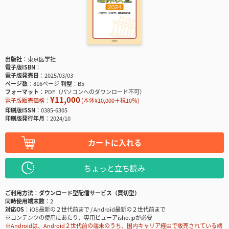
出版社
東京医学社
電子版ISBN
電子版発売日
2025/03/03
ページ数
816ページ
判型
B5
フォーマット
PDF（パソコンへのダウンロード不可）
¥11,000
電子版販売価格：
(本体¥10,000＋税10％)
印刷版ISSN
0385-6305
印刷版発行年月
2024/10
カートに入れる
ちょっと立ち読み
ご利用方法
ダウンロード型配信サービス（買切型）
同時使用端末数
2
対応OS
iOS最新の２世代前まで / Android最新の２世代前まで
※コンテンツの使用にあたり、専用ビューアisho.jpが必要
※Androidは、Android２世代前の端末のうち、国内キャリア経由で販売されている端