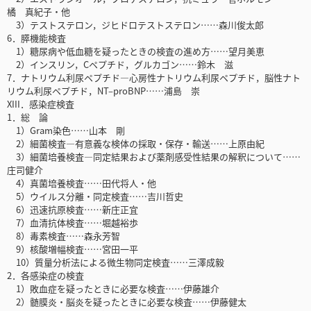
橘 真紀子・他
3）テストステロン，ジヒドロテストステロン……森川俊太郎
6．膵機能検査
1）糖尿病や低血糖を疑ったときの検査の進め方……望月美恵
2）インスリン，Cペプチド，グルカゴン……鈴木 滋
7．ナトリウム利尿ペプチド―心房性ナトリウム利尿ペプチド，脳性ナト
リウム利尿ペプチド，NT‒proBNP……浦島 崇
XIII．感染症検査
1．総 論
1）Gram染色……山本 剛
2）細菌検査―有意義な検体の採取・保存・輸送……上原由紀
3）細菌培養検査―同定結果および薬剤感受性結果の解釈について……
庄司健介
4）真菌培養検査……田代将人・他
5）ウイルス分離・同定検査……吉川哲史
6）迅速抗原検査……新庄正宜
7）血清抗体検査……堀越裕歩
8）毒素検査……森永芳智
9）核酸増幅検査……宮田一平
10）質量分析法による微生物同定検査……三澤成毅
2．各感染症の検査
1）敗血症を疑ったときに必要な検査……伊藤雄介
2）髄膜炎・脳炎を疑ったときに必要な検査……伊藤健太