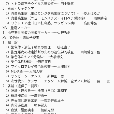
7）ヒト免疫不全ウイルス感染症……田中瑞恵
5．真菌・リッチケア
1）真菌感染症（主にカンジダ感染症について）……菱木はるか
2）真菌感染症（ニューモシスチス・イロベチ感染症）……照屋勝治
3）リケッチア症（日本紅斑熱，ツツガムシ病）……高田伸弘
XIV．腫瘍マーカー
1．小児悪性腫瘍の腫瘍マーカー……佐野秀樹
XV．染色体・遺伝子検査
1．総 論
1）染色体・遺伝子検査の倫理……掛江直子
2）指定難病の確定診断のための遺伝学的検査……岡崎哲也・他
3）染色体Gバンド分染法……大橋博文
4）染色体FISH法……原田直樹
5）マイクロアレイ染色体検査……黒澤健司
6）MLPA法……大場大樹
7）サンガーシーケンス……新井田 要
8）次世代シーケンサー―エクソーム解析，全ゲノム解析……要 匡
2．各論（遺伝子一覧表）
1）神経・筋疾患……池田（谷口）真理子
2）循環器疾患……廣野恵一
3）先天性代謝異常症……市野井那津子
4）内分泌疾患……鳴海覚志
5）血液・腫瘍疾患……加藤元博