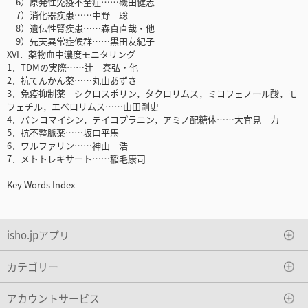
6）原発性免疫不全症……磯田健志
7）消化器疾患……中野 聡
8）遺伝性腎疾患……森貞直哉・他
9）先天異常症候群……黒田友紀子
XVI．薬物血中濃度モニタリング
1．TDMの実際……辻 泰弘・他
2．抗てんかん薬……丸山あずさ
3．免疫抑制薬―シクロスポリン，タクロリムス，ミコフェノール酸，モ
フェチル，エベロリムス……山田剛史
4．バンコマイシン，テイコプラニン，アミノ配糖体……大宜見 力
5．抗不整脈薬……坂口平馬
6．ワルファリン……神山 浩
7．メトトレキサート……稲毛康司
Key Words Index
isho.jpアプリ
カテゴリー
アカウントサービス