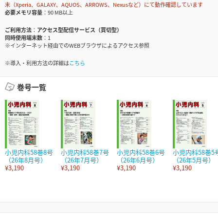
末（Xperia、GALAXY、AQUOS、ARROWS、Nexusなど）にて動作確認しています
必要メモリ容量
90 MB以上
ご利用方法
アクセス型配信サービス（買切型）
同時使用端末数
1
※インターネット経由でのWEBブラウザによるアクセス参照
※導入・利用方法の詳細は
こちら
巻号一覧
小児内科58巻8号
小児内科58巻7号
小児内科58巻6号
小児内科58巻5
（26年8月号）
（26年7月号）
（26年6月号）
（26年5月号）
¥3,190
¥3,190
¥3,190
¥3,190