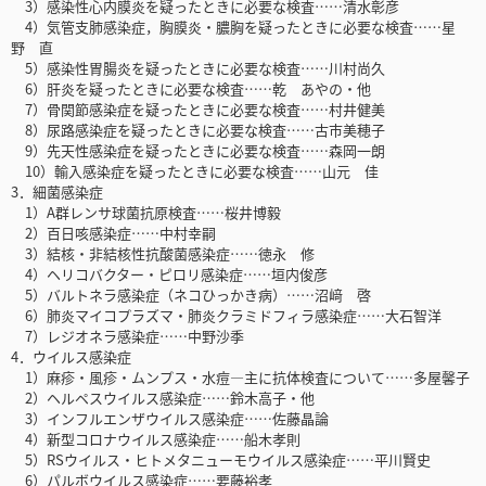
3）感染性心内膜炎を疑ったときに必要な検査……清水彰彦
4）気管支肺感染症，胸膜炎・膿胸を疑ったときに必要な検査……星
野 直
5）感染性胃腸炎を疑ったときに必要な検査……川村尚久
6）肝炎を疑ったときに必要な検査……乾 あやの・他
7）骨関節感染症を疑ったときに必要な検査……村井健美
8）尿路感染症を疑ったときに必要な検査……古市美穂子
9）先天性感染症を疑ったときに必要な検査……森岡一朗
10）輸入感染症を疑ったときに必要な検査……山元 佳
3．細菌感染症
1）A群レンサ球菌抗原検査……桜井博毅
2）百日咳感染症……中村幸嗣
3）結核・非結核性抗酸菌感染症……徳永 修
4）ヘリコバクター・ピロリ感染症……垣内俊彦
5）バルトネラ感染症（ネコひっかき病）……沼﨑 啓
6）肺炎マイコプラズマ・肺炎クラミドフィラ感染症……大石智洋
7）レジオネラ感染症……中野沙季
4．ウイルス感染症
1）麻疹・風疹・ムンプス・水痘―主に抗体検査について……多屋馨子
2）ヘルペスウイルス感染症……鈴木高子・他
3）インフルエンザウイルス感染症……佐藤晶論
4）新型コロナウイルス感染症……船木孝則
5）RSウイルス・ヒトメタニューモウイルス感染症……平川賢史
6）パルボウイルス感染症……要藤裕孝