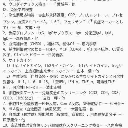
4．ウロダイナミクス検査……千葉博基・他
Ⅸ．免疫学的検査
1．急性期反応物質―赤血球沈降速度，CRP，プロカルシトニン，プレセ
＊
＊
＊
プシン，血清アミロイドA，IL‒6
，フェリチン
（
炎症マーカーとし
て）……堀 友博・他
2．免疫グロブリン―IgG，IgGサブクラス，IgA，分泌型IgA，IgM，
IgD……森谷邦彦・他
3．血清補体価（CH50），補体C3，補体C4……堀内孝彦
4．補体制御異常の検査―H因子，MCP（CD46），抗H因子抗体，C3腎炎
因子，C1インヒビター……日髙義彦
5．サイトカイン
1）Th1サイトカイン，Th2サイトカイン，Th17サイトカイン，Tregサ
イトカイン，上皮細胞由来サイトカイン……山本 健・他
2）生体防御（自然免疫・炎症）にかかわる主なサイトカインと可溶性
受容体―IL‒1，IL‒6，IL‒18，Ⅰ型IFN，IFN‒γ，TNF‒α，可溶性TNF‒
RⅠ，可溶性TNF‒RⅡ……清水正樹
6．細胞表面マーカー―免疫疾患のスクリーニング（CD3，CD4，CD8，
CD19，CD56など）……友政 弾・他
7．細胞性免疫能検査―PHA反応，Con‒A反応，NK細胞活性……和田泰三
8．HLA検査（血液関連・疾患関連）……木野佑亮・他
9．白血球（顆粒球）機能試験（殺菌能，貪食能），白血球接着分子……
芦原康介・他
10．家族性血球貪食性リンパ組織球症スクリーニング検査……八角高裕