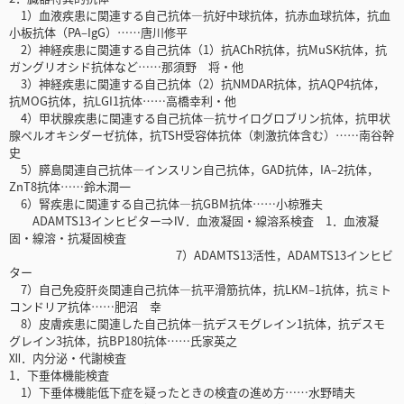
1）血液疾患に関連する自己抗体―抗好中球抗体，抗赤血球抗体，抗血
小板抗体（PA‒IgG）……唐川修平
2）神経疾患に関連する自己抗体（1）抗AChR抗体，抗MuSK抗体，抗
ガングリオシド抗体など……那須野 将・他
3）神経疾患に関連する自己抗体（2）抗NMDAR抗体，抗AQP4抗体，
抗MOG抗体，抗LGI1抗体……高橋幸利・他
4）甲状腺疾患に関連する自己抗体―抗サイログロブリン抗体，抗甲状
腺ペルオキシダーゼ抗体，抗TSH受容体抗体（刺激抗体含む）……南谷幹
史
5）膵島関連自己抗体―インスリン自己抗体，GAD抗体，IA‒2抗体，
ZnT8抗体……鈴木潤一
6）腎疾患に関連する自己抗体―抗GBM抗体……小椋雅夫
ADAMTS13インヒビター⇒Ⅳ．血液凝固・線溶系検査 1．血液凝
固・線溶・抗凝固検査
7）ADAMTS13活性，ADAMTS13インヒビ
ター
7）自己免疫肝炎関連自己抗体―抗平滑筋抗体，抗LKM‒1抗体，抗ミト
コンドリア抗体……肥沼 幸
8）皮膚疾患に関連した自己抗体―抗デスモグレイン1抗体，抗デスモ
グレイン3抗体，抗BP180抗体……氏家英之
Ⅻ．内分泌・代謝検査
1．下垂体機能検査
1）下垂体機能低下症を疑ったときの検査の進め方……水野晴夫