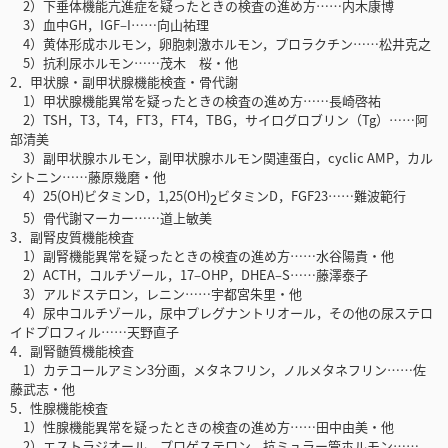
2）下垂体機能亢進症を疑ったときの検査の進め方……内木康博
3）血中GH，IGF‒I……向山祐理
4）黄体形成ホルモン，卵胞刺激ホルモン，プロラクチン……松井克之
5）抗利尿ホルモン……茂木 桜・他
2．甲状腺・副甲状腺機能検査・骨代謝
1）甲状腺機能異常を疑ったときの検査の進め方……長崎啓祐
2）TSH，T3，T4，FT3，FT4，TBG，サイログロブリン（Tg）……阿
部清美
3）副甲状腺ホルモン，副甲状腺ホルモン関連蛋白，cyclic AMP，カル
シトニン……藤原幾磨・他
4）25(OH)ビタミンD，1,25(OH)
ビタミンD，FGF23……難波範行
2
5）骨代謝マーカー……道上敏美
3．副腎皮質機能検査
1）副腎機能異常を疑ったときの検査の進め方……水谷陽貴・他
2）ACTH，コルチゾール，17‒OHP，DHEA‒S……藤澤泰子
3）アルドステロン，レニン……宇都宮朱里・他
4）尿中コルチゾール，尿中プレグナントリオール，その他の尿ステロ
イドプロフィル……天野直子
4．副腎髄質機能検査
1）カテコールアミン3分画，メタネフリン，ノルメタネフリン……佐
藤武志・他
5．性腺機能検査
1）性腺機能異常を疑ったときの検査の進め方……田中由美・他
2）エストラジオール，プロゲステロン，抗ミュラー管ホルモン……