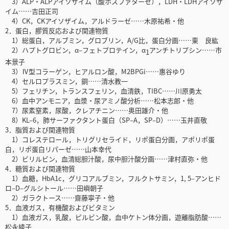
3）ALP・ALPアイソザイム（酸ホスファターゼ），LDH・LDHアイソザ
イム……吉田正司
4）CK，CKアイソザイム，アルドラーゼ……木原祐希・他
2．蛋白，膠質反応および関連物質
1）総蛋白，アルブミン，グロブリン，A/G比，蛋白分画……東 良紘
2）ハプトグロビン，α‒フェトプロテイン，α
アンチトリプシン……市
1
本景子
3）Ⅳ型コラーゲン，ヒアルロン酸，M2BPGi……惠谷ゆり
4）セルロプラスミン，銅……清水教一
5）フェリチン，トランスフェリン，血清鉄，TIBC……川原勇太
6）血中アンモニア，血漿・尿アミノ酸分析……松本志郎・他
7）尿素窒素，尿酸，クレアチニン……奥田雄介・他
8）KL‒6，肺サーファクタント蛋白（SP‒A，SP‒D）……玉井直敬
3．脂質および関連物質
1）コレステロール，トリグリセライド，リポ蛋白分画，アポリポ蛋
白，リポ蛋白リパーゼ……山本幸代
2）ビリルビン，血清総胆汁酸，尿中胆汁酸分画……津村直弥・他
4．糖質および関連物質
1）血糖，HbA1c，グリコアルブミン，フルクトサミン，1, 5‒アンヒド
ロ‒D‒グルシトール……田嶼朝子
2）ガラクトース……齋藤寧子・他
5．血液ガス，有機酸およびビタミン
1）血液ガス，乳酸，ピルビン酸，血中ケトン体分画，遊離脂肪酸……
松永綾子