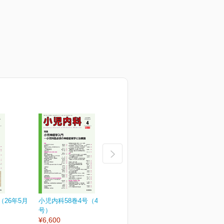
（26年5月
小児内科58巻4号（4月増大
小児内科58巻3号
小
号）
¥3,190
¥
¥6,600