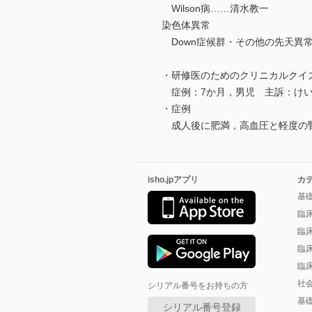
Wilson病……清水教一
染色体異常
Down症候群・その他の先天異
・研修医のためのクリニカルクイズ
症例：7か月，男児 主訴：けい
・症例
成人後に肥満，高血圧と軽度の腎
isho.jpアプリ
カ
基
臨
臨
臨
臨
社
シリアル番号をお持ちの方
基
シリアル番号登録