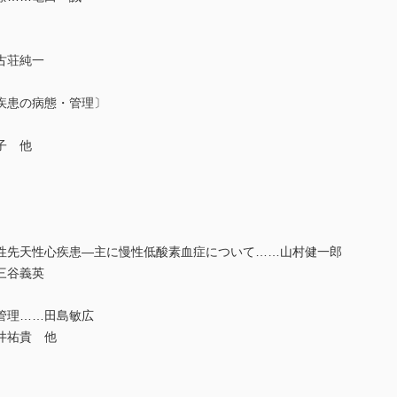
古荘純一
疾患の病態・管理〕
子 他
先天性心疾患―主に慢性低酸素血症について……山村健一郎
三谷義英
管理……田島敏広
井祐貴 他