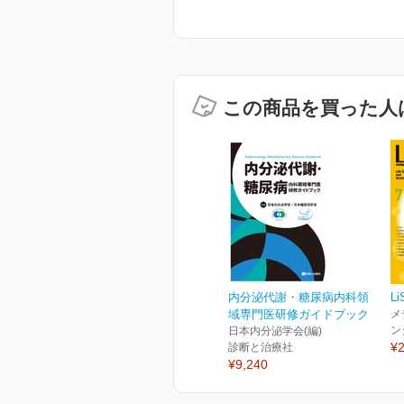
この商品を買った人
内分泌代謝・糖尿病内科領
Li
域専門医研修ガイドブック
メ
ン
日本内分泌学会(編)
¥2
診断と治療社
¥9,240