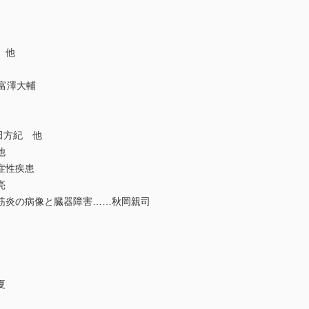
 他
r……富澤大輔
田方紀 他
他
症性疾患
亮
筋炎の病像と臓器障害……秋岡親司
夏