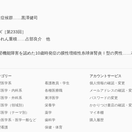
常症候群……黒澤健司
［第233回］
れん重積……占部良介 他
機能障害を認めた10歳時発症の膜性増殖性糸球体腎炎Ⅰ型の男性……
テゴリー
アカウントサービス
礎医学系
看護教員・学生
個人情報の確認・変更
床医学・内科系
各種医療職
メールアドレスの確認・変
床医学・外科系
東洋医学
パスワードの変更
床医学（領域別）
栄養学
かかりつけ書店の確認・変
床医学（テーマ別）
薬学
マイ本棚
会医学系・医学一般など
歯科学
購入履歴
礎看護
保健・体育