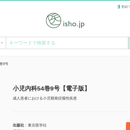
初め
ー
巻9号
小児内科54巻9号【電子版】
成人患者における小児期発症慢性疾患
出版社
東京医学社