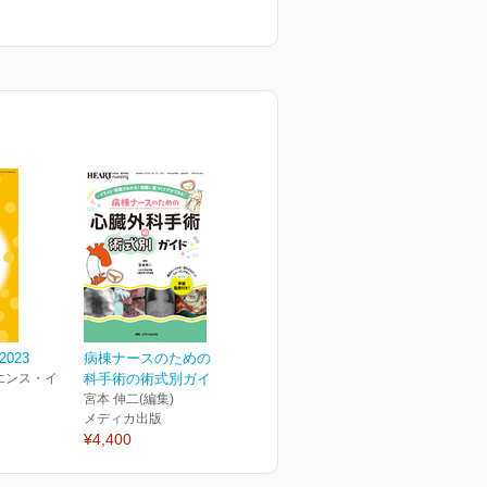
 2023
病棟ナースのための 心臓外
エンス・イ
科手術の術式別ガイド
宮本 伸二(編集)
メディカ出版
¥4,400