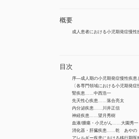
概要
成人患者における小児期発症慢性
目次
序―成人期の小児期発症慢性疾患
〔各専門領域における小児期発症
腎疾患……中西浩一
先天性心疾患……落合亮太
内分泌疾患……川井正信
神経疾患……望月秀樹
血液/腫瘍・小児がん……大園秀一
消化器・肝臓疾患……乾 あやの
アレルギー疾患における移行期医