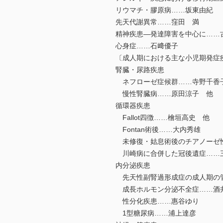
リウマチ・膠原病……坂東由紀
先天代謝異常……窪田 満
精神疾患―発達障害を中心に……
心身症……石﨑優子
〔成人期における主な小児期発症
腎臓・尿路疾患
ネフローゼ症候群……寺野千香
慢性腎臓病……原田涼子 他
循環器疾患
Fallot四徴……檜垣高史 他
Fontan術後……大内秀雄
未修復・姑息術後のチアノーゼ性
川崎病に合併した冠後遺症……
内分泌疾患
先天性副腎過形成症の成人期の
成長ホルモン分泌不全症……酒
性分化疾患……惠谷ゆり
1型糖尿病……浦上達彦