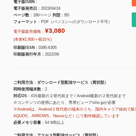
電子版ISBN
電子版発売日
2023/04/24
ページ数
180ページ
判型
B5
フォーマット
PDF（パソコンへのダウンロード不可）
¥3,080
電子版販売価格：
(本体¥2,800＋税10％)
印刷版ISSN
0385-6305
印刷版発行年月
2022/09
ご利用方法
ダウンロード型配信サービス（買切型）
同時使用端末数
2
対応OS
iOS最新の２世代前まで / Android最新の２世代前まで
※コンテンツの使用にあたり、専用ビューアisho.jpが必要
※Androidは、Android２世代前の端末のうち、国内キャリア経由で販
AQUOS、ARROWS、Nexusなど）にて動作確認しています
必要メモリ容量
54 MB以上
ご利用方法
アクセス型配信サービス（買切型）