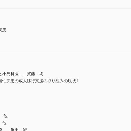
疾患
と小児科医……賀藤 均
慢性疾患の成人移行支援の取り組みの現状〕
 他
 他
療……亀田 誠