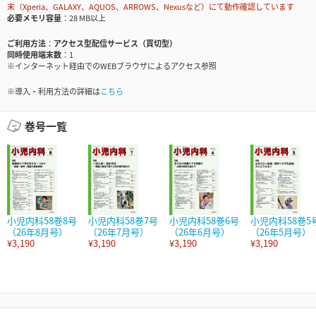
末（Xperia、GALAXY、AQUOS、ARROWS、Nexusなど）にて動作確認しています
必要メモリ容量
28 MB以上
ご利用方法
アクセス型配信サービス（買切型）
同時使用端末数
1
※インターネット経由でのWEBブラウザによるアクセス参照
※導入・利用方法の詳細は
こちら
巻号一覧
小児内科58巻8号
小児内科58巻7号
小児内科58巻6号
小児内科58巻5
（26年8月号）
（26年7月号）
（26年6月号）
（26年5月号）
¥3,190
¥3,190
¥3,190
¥3,190