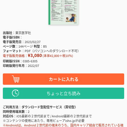
出版社
東京医学社
電子版ISBN
電子版発売日
2023/02/27
ページ数
144ページ
判型
B5
フォーマット
PDF（パソコンへのダウンロード不可）
¥3,080
電子版販売価格：
(本体¥2,800＋税10％)
印刷版ISSN
0385-6305
印刷版発行年月
2022/07
カートに入れる
ちょっと立ち読み
ご利用方法
ダウンロード型配信サービス（買切型）
同時使用端末数
2
対応OS
iOS最新の２世代前まで / Android最新の２世代前まで
※コンテンツの使用にあたり、専用ビューアisho.jpが必要
※Androidは、Android２世代前の端末のうち、国内キャリア経由で販売されている端