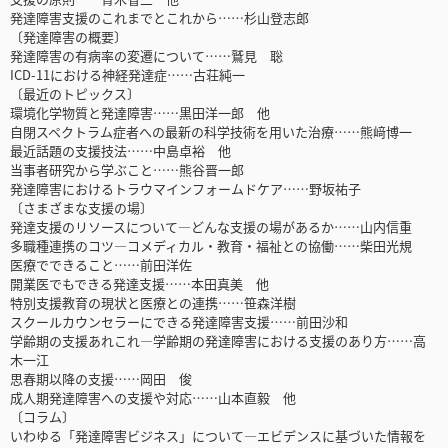
発達障害支援のこれまでとこれから……杉山登志郎
〔発達障害の概要〕
発達障害の有病率の変遷について……鷲見 聡
ICD-11における神経発達症……古荘純一
〔最近のトピックス〕
環境化学物質と発達障害……黒田洋一郎 他
自閉スペクトラム症者への最新の科学技術を用いた治療……熊﨑博一
最近話題の支援技法……中島卓裕 他
当事者研究から学ぶこと……熊谷晋一郎
発達障害におけるトラウマインフォームドケア……野坂祐子
〔さまざまな支援の場〕
発達支援のリソースについて―どんな支援の場があるか……山内信重
多職種連携のコツ―コメディカル・教育・福祉との協働……柴田光規
医療でできること……前田洋佐
開業医でもできる発達支援……本田真美 他
特別支援教育の現状と医療との連携……笹森洋樹
スクールカウンセラーにできる発達障害支援……前田沙和
学齢期の支援あれこれ―学齢期の発達障害における支援のあり方……高
木一江
思春期以降の支援……岡田 俊
成人期発達障害への支援や対応……山本直毅 他
〔コラム〕
いわゆる「発達障害ビジネス」について―エビデンスに基づいた情報を