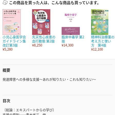
この商品を買った人は、こんな商品も買っています。
小児心身医学会
先天性心疾患の
臨床中毒学 第2
精神科治療薬の
ガイドライン集
血行動態 第2版
版
考え方と使い
改訂第3版
¥8,250
¥14,300
方 第4版
¥5,280
¥12,100
概要
発達障害への多様な支援～あれが知りたい・これも知りたい～
目次
〔総論：エキスパートからの学び〕
支援の原則……青木省三 他