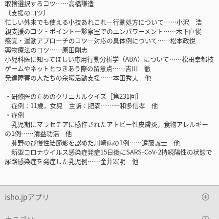
取捨選択するコツ……高橋謙造
〔支援のコツ〕
忙しい外来でも使える小技あれこれ―行動処方について……小沢 浩
親支援のコツ・ポイント―診察室でのエンパワーメント……木下直俊
感覚・運動アプローチのコツ―対応の具体例について……松本政悦
薬物療法のコツ……原田剛志
小児科医に知ってほしい応用行動分析学（ABA）について……松田幸都枝
ゲームやネットとつきあう際の留意点……吉川 徹
発達障害の人たちの余暇活動支援……本田秀夫 他
・研修医のためのクリニカルクイズ［第231回］
症例：11歳，女児 主訴：肥満……一和多信孝 他
・症例
乳児期にマラセチアに感作されたアトピー性皮膚炎，食物アレルギー
の1例……清益功浩 他
肺野のび慢性結節影を認めた川崎病の1例……遠藤誠士 他
新型コロナウイルス感染症発症15日後にSARS-CoV-2持続陽性の状態で
尿路感染症を発症した乳児例……金井宏明 他
isho.jpアプリ