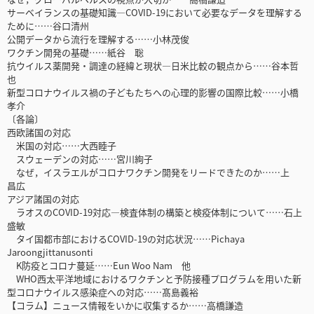
サーベイランスの基礎知識―COVID-19において必要なデータを理解する
ために……谷口清州
公開データから流行を理解する……小林茂俊
ワクチン開発の基礎……紙谷 聡
抗ウイルス薬開発・調達の経緯と現状―日米比較の観点から……谷本哲
也
新型コロナウイルス禍の子どもたちへの心理的影響の国際比較……小橋
孝介
〔各論〕
西欧諸国の対応
米国の対応……大西睦子
スウェーデンの対応……宮川絢子
なぜ，イスラエルがコロナワクチン開発をリードできたのか……上
昌広
アジア諸国の対応
ラオスのCOVID-19対応―検査体制の構築と検疫体制について……石上
盛敏
タイ国都市部におけるCOVID-19の対応状況……Pichaya
Jaroongjittanusonti
K防疫とコロナ蔓延……Eun Woo Nam 他
WHO西太平洋地域におけるワクチンと予防接種プログラムを用いた新
型コロナウイルス感染症への対応……髙島義裕
【コラム】ニュース情報をいかに収集するか……高橋謙造