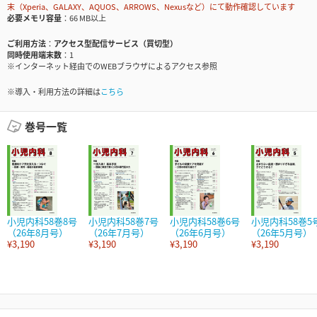
末（Xperia、GALAXY、AQUOS、ARROWS、Nexusなど）にて動作確認しています
必要メモリ容量
66 MB以上
ご利用方法
アクセス型配信サービス（買切型）
同時使用端末数
1
※インターネット経由でのWEBブラウザによるアクセス参照
※導入・利用方法の詳細は
こちら
巻号一覧
小児内科58巻8号
小児内科58巻7号
小児内科58巻6号
小児内科58巻5
（26年8月号）
（26年7月号）
（26年6月号）
（26年5月号）
¥3,190
¥3,190
¥3,190
¥3,190