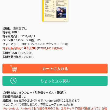
出版社
東京医学社
電子版ISBN
電子版発売日
2023/09/11
ページ数
156ページ
判型
B5
フォーマット
PDF（パソコンへのダウンロード不可）
¥3,190
電子版販売価格：
(本体¥2,900＋税10％)
印刷版ISSN
0385-6305
印刷版発行年月
2023/01
カートに入れる
ちょっと立ち読み
ご利用方法
ダウンロード型配信サービス（買切型）
同時使用端末数
2
対応OS
iOS最新の２世代前まで / Android最新の２世代前まで
※コンテンツの使用にあたり、専用ビューアisho.jpが必要
※Androidは、Android２世代前の端末のうち、国内キャリア経由で販売されている端