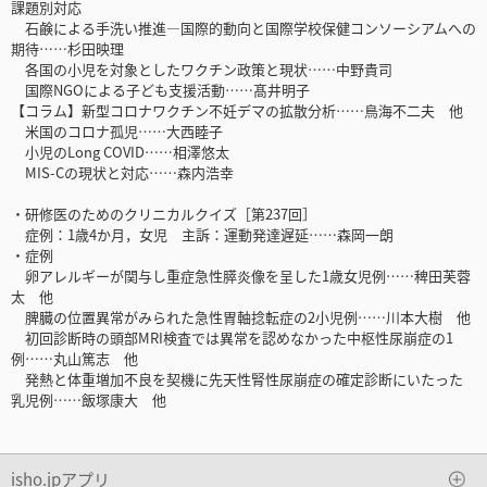
課題別対応
石鹸による手洗い推進―国際的動向と国際学校保健コンソーシアムへの
期待……杉田映理
各国の小児を対象としたワクチン政策と現状……中野貴司
国際NGOによる子ども支援活動……髙井明子
【コラム】新型コロナワクチン不妊デマの拡散分析……鳥海不二夫 他
米国のコロナ孤児……大西睦子
小児のLong COVID……相澤悠太
MIS-Cの現状と対応……森内浩幸
・研修医のためのクリニカルクイズ［第237回］
症例：1歳4か月，女児 主訴：運動発達遅延……森岡一朗
・症例
卵アレルギーが関与し重症急性膵炎像を呈した1歳女児例……稗田芙蓉
太 他
脾臓の位置異常がみられた急性胃軸捻転症の2小児例……川本大樹 他
初回診断時の頭部MRI検査では異常を認めなかった中枢性尿崩症の1
例……丸山篤志 他
発熱と体重増加不良を契機に先天性腎性尿崩症の確定診断にいたった
乳児例……飯塚康大 他
isho.jpアプリ