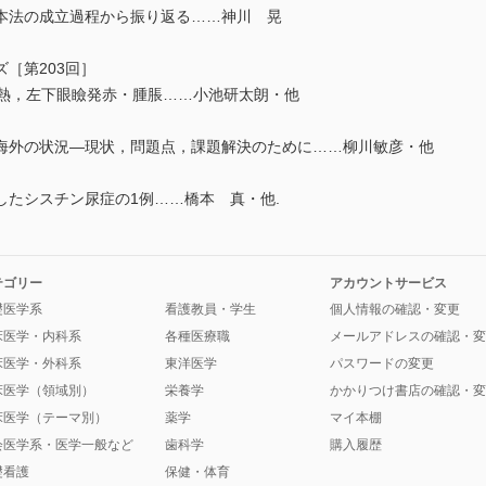
本法の成立過程から振り返る……神川 晃
［第203回］
熱，左下眼瞼発赤・腫脹……小池研太朗・他
（CDR）：海外の状況―現状，問題点，課題解決のために……柳川敏彦・他
たシスチン尿症の1例……橋本 真・他.
テゴリー
アカウントサービス
礎医学系
看護教員・学生
個人情報の確認・変更
床医学・内科系
各種医療職
メールアドレスの確認・変
床医学・外科系
東洋医学
パスワードの変更
床医学（領域別）
栄養学
かかりつけ書店の確認・変
床医学（テーマ別）
薬学
マイ本棚
会医学系・医学一般など
歯科学
購入履歴
礎看護
保健・体育