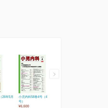
（26年5月
小児内科58巻4号（4月増大
小児内科58巻3号
小
号）
¥3,190
¥
¥6,600