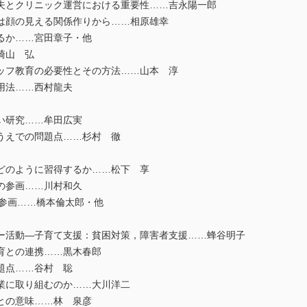
とクリニック運営における重要性……吉永陽一郎
は顔の見える関係作りから……相原雄幸
るか……宮田章子・他
崎山 弘
ッフ教育の必要性とその方法……山本 淳
用法……西村龍夫
い研究……牟田広実
うえでの問題点……杉村 徹
どのように習得するか……松下 享
の参画……川村和久
参画……橋本倫太郎・他
活動―子育て支援：貧困対策，障害者支援……蜂谷明子
育との連携……黒木春郎
題点……谷村 聡
業に取り組むのか……大川洋二
との意味……林 泉彦