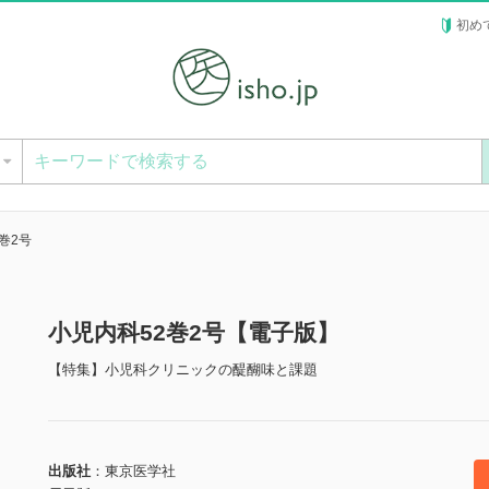
初め
ー
巻2号
小児内科52巻2号【電子版】
【特集】小児科クリニックの醍醐味と課題
出版社
東京医学社