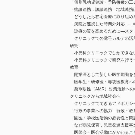
個別乳幼児健診・予防接種の工夫
病診連携，診診連携―地域連携
どうしたら在宅医療に取り組め
病院と連携した時間外対応……
診療の質を高めるために―スタ
クリニックでの電子カルテの活
研究
小児科クリニックでしかできな
小児科クリニックで研究を行う
教育
開業医として新しい医学知識を
医学生・研修医・専攻医教育へ
薬剤耐性（AMR）対策活動への
クリニックから地域社会へ
クリニックでできるアドボカシー
行政の事業への協力―行政・教
園医・学校医活動の必要性と問
なぜ病児保育，児童発達支援事
医師会・医会活動にかかわるこ