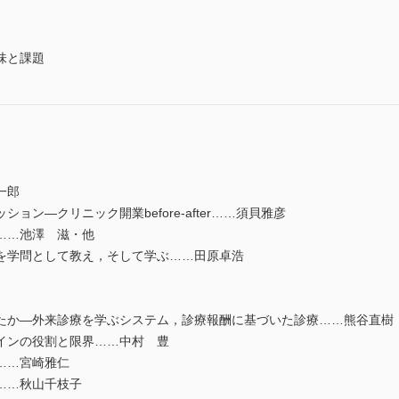
味と課題
一郎
ン―クリニック開業before-after……須貝雅彦
……池澤 滋・他
を学問として教え，そして学ぶ……田原卓浩
か―外来診療を学ぶシステム，診療報酬に基づいた診療……熊谷直樹
インの役割と限界……中村 豊
……宮崎雅仁
……秋山千枝子