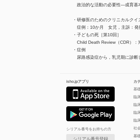
政治的な活動の必要性―成育基
・研修医のためのクリニカルクイズ
症例：10か月 女児，主訴：発
・子どもの死［第10回］
Child Death Review
・症例
尿路感染症から，乳児期に診断し
isho.jpアプリ
カ
基
臨
臨
臨
臨
社
シリアル番号をお持ちの方
基
シリアル番号登録