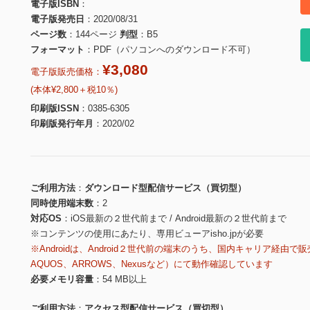
電子版ISBN
電子版発売日
2020/08/31
ページ数
144ページ
判型
B5
フォーマット
PDF（パソコンへのダウンロード不可）
¥3,080
電子版販売価格：
(本体¥2,800＋税10％)
印刷版ISSN
0385-6305
印刷版発行年月
2020/02
ご利用方法
ダウンロード型配信サービス（買切型）
同時使用端末数
2
対応OS
iOS最新の２世代前まで / Android最新の２世代前まで
※コンテンツの使用にあたり、専用ビューアisho.jpが必要
※Androidは、Android２世代前の端末のうち、国内キャリア経由で販
AQUOS、ARROWS、Nexusなど）にて動作確認しています
必要メモリ容量
54 MB以上
ご利用方法
アクセス型配信サービス（買切型）