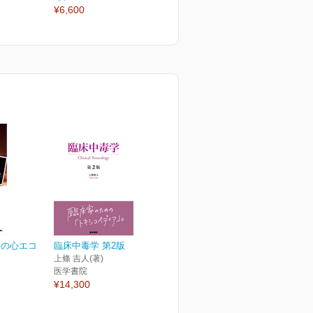
¥6,600
めの心エコ
臨床中毒学 第2版
上條 吉人(著)
医学書院
¥14,300