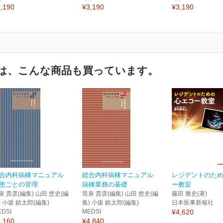
,190
¥3,190
¥3,190
は、こんな商品も買っています。
合内科病棟マニュアル
総合内科病棟マニュアル
レジデントのた
患ごとの管理
病棟業務の基礎
ー教室
泉 貴彦(編集) 山田 悠史(編
筒泉 貴彦(編集) 山田 悠史(編
藤田 雅史(著)
) 小坂 鎮太郎(編集)
集) 小坂 鎮太郎(編集)
日本医事新報社
EDSI
MEDSI
¥4,620
,160
¥4,840