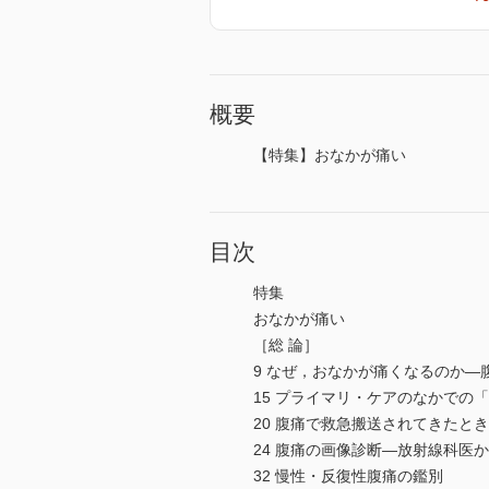
概要
【特集】おなかが痛い
目次
特集
おなかが痛い
［総 論］
9 なぜ，おなかが痛くなるのか―
15 プライマリ・ケアのなかでの
20 腹痛で救急搬送されてきたと
24 腹痛の画像診断―放射線科医
32 慢性・反復性腹痛の鑑別