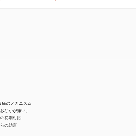
腹痛のメカニズム
「おなかが痛い」
きの初期対応
からの助言