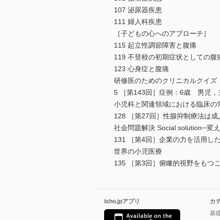
107 泌尿器疾患
111 婦人科疾患
［子どもの心へのアプローチ］
115 起立性調節障害と腹痛
119 不登校の初期症状としての腹
123 心身症と腹痛
研修医のためのクリニカルクイズ
5 ［第143回］症例：6歳 男
小児科と関連領域における臨床の
128 ［第27回］性腺抑制療法は
社会問題解決 Social solut
131 ［第4回］企業の力を活用
世界の小児医療
135 ［第3回］俯瞰的視野をもつ
isho.jpアプリ
カ
基