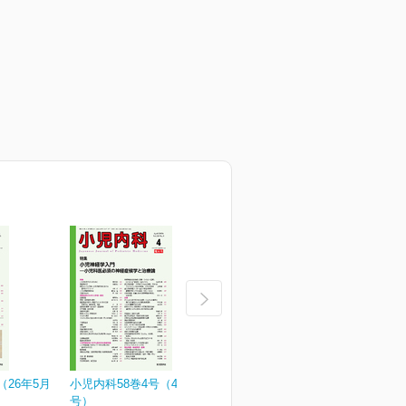
（26年5月
小児内科58巻4号（4月増大
小児内科58巻3号
小
号）
¥3,190
¥