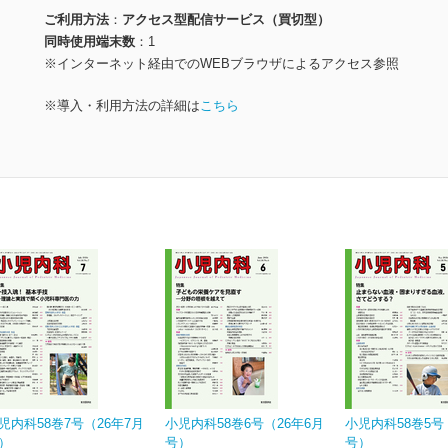
ご利用方法
アクセス型配信サービス（買切型）
同時使用端末数
1
※インターネット経由でのWEBブラウザによるアクセス参照
※導入・利用方法の詳細は
こちら
児内科58巻7号（26年7月
小児内科58巻6号（26年6月
小児内科58巻5号
）
号）
号）