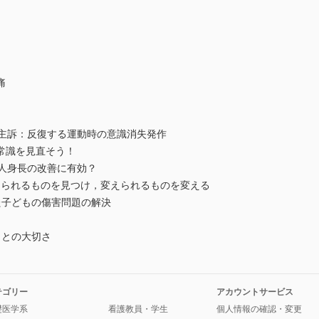
痛
児，主訴：反復する運動時の意識消失発作
常識を見直そう！
成人身長の改善に有効？
ion─変えられるものを見つけ，変えられるものを変える
した子どもの傷害問題の解決
ことの大切さ
テゴリー
アカウントサービス
礎医学系
看護教員・学生
個人情報の確認・変更