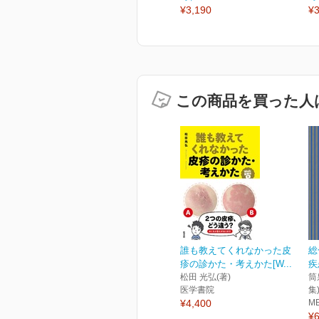
¥3,190
¥3
この商品を買った人
誰も教えてくれなかった皮
総
疹の診かた・考えかた[W...
疾
松田 光弘(著)
筒
医学書院
集
¥4,400
M
¥6