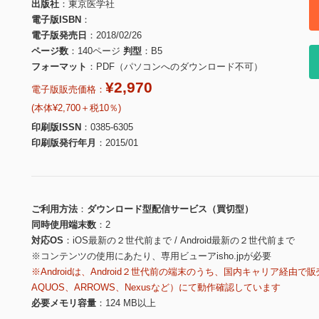
出版社
東京医学社
電子版ISBN
電子版発売日
2018/02/26
ページ数
140ページ
判型
B5
フォーマット
PDF（パソコンへのダウンロード不可）
¥2,970
電子版販売価格：
(本体¥2,700＋税10％)
印刷版ISSN
0385-6305
印刷版発行年月
2015/01
ご利用方法
ダウンロード型配信サービス（買切型）
同時使用端末数
2
対応OS
iOS最新の２世代前まで / Android最新の２世代前まで
※コンテンツの使用にあたり、専用ビューアisho.jpが必要
※Androidは、Android２世代前の端末のうち、国内キャリア経由で販
AQUOS、ARROWS、Nexusなど）にて動作確認しています
必要メモリ容量
124 MB以上