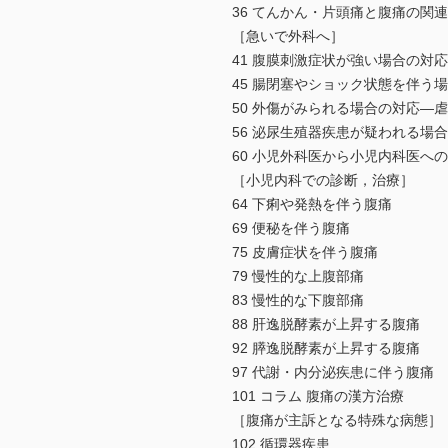
36 てんかん・片頭痛と腹痛の関連
［急いで外科へ］
41 腹膜刺激症状が強い場合の対応
45 腸閉塞やショック状態を伴う
50 外傷がみられる場合の対応―
56 泌尿生殖器疾患が疑われる場
60 小児外科医から小児内科医へ
［小児内科での診断，治療］
64 下痢や発熱を伴う腹痛
69 便秘を伴う腹痛
75 皮膚症状を伴う腹痛
79 慢性的な上腹部痛
83 慢性的な下腹部痛
88 肝逸脱酵素が上昇する腹痛
92 膵逸脱酵素が上昇する腹痛
97 代謝・内分泌疾患に伴う腹痛
101 コラム 腹痛の漢方治療
［腹痛が主訴となる特殊な病態］
102 循環器疾患