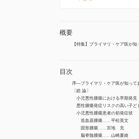
概要
【特集】プライマリ・ケア医が知
目次
序―プライマリ・ケア医が知って
〔総 論〕
小児悪性腫瘍における早期発見・
悪性腫瘍発症リスクの高い子ど
小児悪性腫瘍患者の初発症状
造血器腫瘍……平松英文
固形腫瘍……宮地 充
脳脊髄腫瘍……山崎夏維