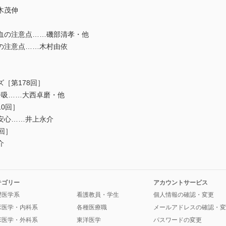
木茂伸
血の注意点……磯部清孝・他
の注意点……木村由依
［第178回］
吸……大西卓磨・他
0回］
安心……井上永介
回］
介
テゴリー
アカウントサービス
礎医学系
看護教員・学生
個人情報の確認・変更
床医学・内科系
各種医療職
メールアドレスの確認・変
床医学・外科系
東洋医学
パスワードの変更