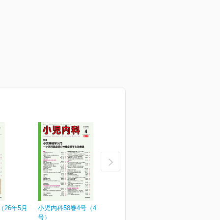
（26年5月
小児内科58巻4号（4月増大
小児内科58巻3号
小
号）
¥3,190
¥