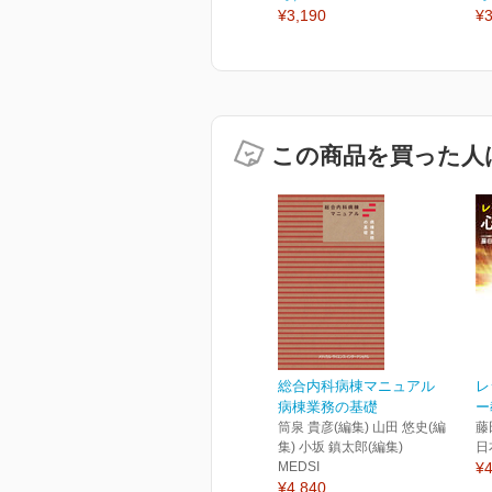
¥3,190
¥3
この商品を買った人
総合内科病棟マニュアル
レ
病棟業務の基礎
ー
筒泉 貴彦(編集) 山田 悠史(編
藤
集) 小坂 鎮太郎(編集)
日
MEDSI
¥4
¥4,840