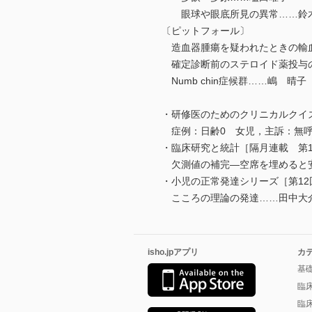
眼球や眼底所見の異常……鈴
〔ピットフォール〕
造血器腫瘍を疑われたときの輸
確定診断前のステロイド薬投与
Numb chin症候群……嶋 晴子
・研修医のためのクリニカルクイズ
症例：日齢0 女児，主訴：無呼
・臨床研究と統計［隔月連載 第1
欠測値の補完―空席を埋めると
・小児の正常発達シリーズ［第12
こころの理論の発達……田中大
isho.jpアプリ
カ
基
臨
臨