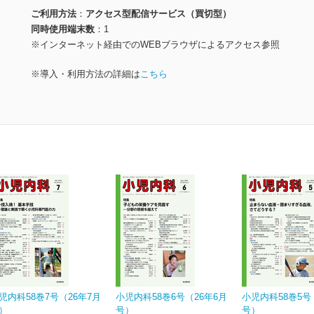
ご利用方法
アクセス型配信サービス（買切型）
同時使用端末数
1
※インターネット経由でのWEBブラウザによるアクセス参照
※導入・利用方法の詳細は
こちら
児内科58巻7号（26年7月
小児内科58巻6号（26年6月
小児内科58巻5号
）
号）
号）