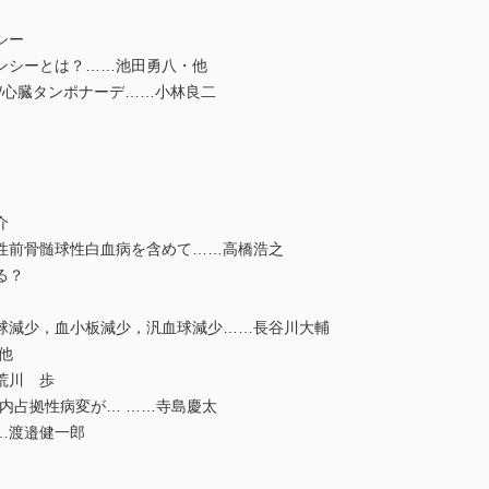
シー
シーとは？……池田勇八・他
心臓タンポナーデ……小林良二
介
前骨髄球性白血病を含めて……高橋浩之
る？
減少，血小板減少，汎血球減少……長谷川大輔
他
荒川 歩
占拠性病変が… ……寺島慶太
…渡邉健一郎