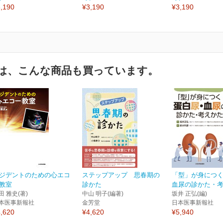
,190
¥3,190
¥3,190
は、こんな商品も買っています。
ジデントのための心エコ
ステップアップ 思春期の
「型」が身につく
教室
診かた
血尿の診かた・
田 雅史(著)
中山 明子(編著)
坂井 正弘(編)
本医事新報社
金芳堂
日本医事新報社
,620
¥4,620
¥5,940