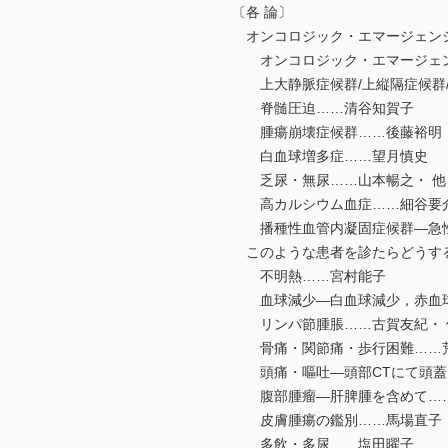
〔各 論〕
オンコロジック・エマージェン
オンコロジック・エマージェン
上大静脈症候群/上縦隔症候群/
脊髄圧迫……清谷知賀子
腫瘍崩壊症候群……後藤裕明
白血球増多症……望月慎史
乏尿・無尿……山本暢之・ 他
高カルシウム血症……細谷要
播種性血管内凝固症候群―急性
このような患者を診たらどうす
不明熱……宮村能子
血球減少―白血球減少，赤血球
リンパ節腫脹……古賀友紀・ 
骨痛・関節痛・歩行困難……
頭痛・嘔吐―頭部CTにて頭蓋内
腹部腫瘤―肝脾腫を含めて…
皮膚腫瘍の鑑別……馬場直子
多飲・多尿……塩田曜子