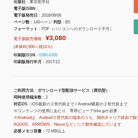
出版社
東京医学社
電子版ISBN
電子版発売日
2018/08/06
ページ数
140ページ
判型
B5
フォーマット
PDF（パソコンへのダウンロード不可）
¥3,080
電子版販売価格：
(本体¥2,800＋税10％)
印刷版ISSN
0385-6305
印刷版発行年月
2017/12
ご利用方法
ダウンロード型配信サービス（買切型）
同時使用端末数
2
対応OS
iOS最新の２世代前まで / Android最新の２世代前まで
※コンテンツの使用にあたり、専用ビューアisho.jpが必要
※Androidは、Android２世代前の端末のうち、国内キャリア経由で販
AQUOS、ARROWS、Nexusなど）にて動作確認しています
必要メモリ容量
72 MB以上