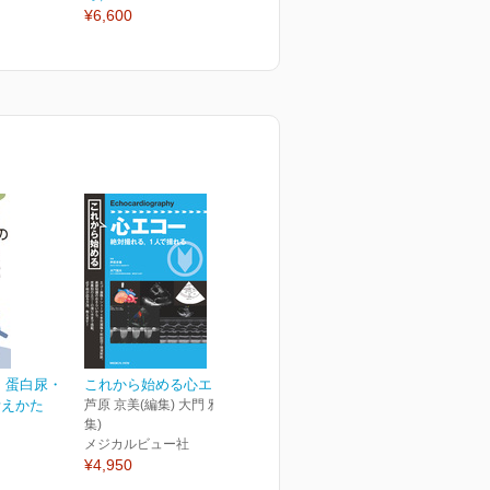
¥6,600
 蛋白尿・
これから始める心エコー
考えかた
芦原 京美(編集) 大門 雅夫(編
集)
メジカルビュー社
¥4,950