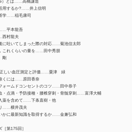
dicine）とは……高橋謙造
用するか?……井上信明
断学……稲毛康司
……平本龍吾
…西村龍夫
後に吐いてしまった際の対応……菊池信太郎
，これくらいの量を……田中秀朋
 剛
正しい血圧測定と評価……粟津 緑
除くには……原田香奈
フォームドコンセントのコツ……田中恭子
・点滴・予防接種・腰椎穿刺・骨髄穿刺……富澤大輔
入薬を含めて……下条直樹・他
り……横井茂夫
かに最新知識を取得するか……金兼弘和
［第175回］