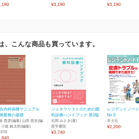
,190
¥3,190
¥3,190
は、こんな商品も買っています。
合内科病棟マニュアル
ジェネラリストのための眼
レジデントノート V
棟業務の基礎
科診療ハンドブック 第2版
No.9
泉 貴彦(編集) 山田 悠史(編
石岡 みさき(著)
羊土社
) 小坂 鎮太郎(編集)
医学書院
¥2,200
EDSI
¥3,740
,840