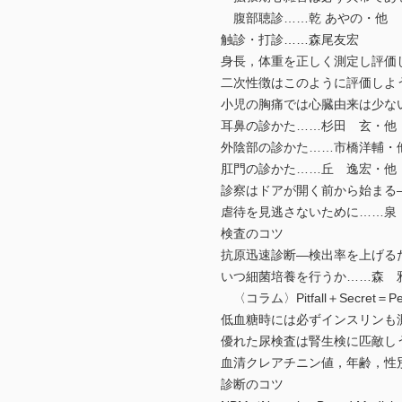
腹部聴診……乾 あやの・他
触診・打診……森尾友宏
身長，体重を正しく測定し評価
二次性徴はこのように評価しよ
小児の胸痛では心臓由来は少な
耳鼻の診かた……杉田 玄・他
外陰部の診かた……市橋洋輔・
肛門の診かた……丘 逸宏・他
診察はドアが開く前から始まる
虐待を見逃さないために……泉
検査のコツ
抗原迅速診断―検出率を上げるた
いつ細菌培養を行うか……森 
〈コラム〉Pitfall＋Secret＝P
低血糖時には必ずインスリンも
優れた尿検査は腎生検に匹敵し
血清クレアチニン値，年齢，性別
診断のコツ