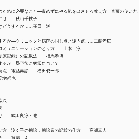
ために必要なこと―責めずにやる気を出させる教え方，言葉の使い方
には……秋山千枝子
きどうするか……窪田 満
るか―クリニックと病院の同じ点と違う点……工藤孝広
コミュニケーションのとり方……山本 淳
診療記録）の記載法……相馬孝博
するか―帰宅後に病状について
点，電話再診……横田俊一郎
高増哲也
幸久
邦
……武田良淳・他
方，泣く子の聴診，聴診音の記載の仕方……高瀬真人
……賀藤 均