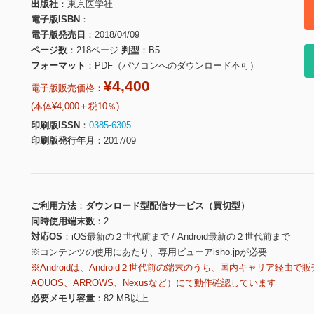
出版社
東京医学社
電子版ISBN
電子版発売日
2018/04/09
ページ数
218ページ
判型
B5
フォーマット
PDF（パソコンへのダウンロード不可）
¥4,400
電子版販売価格：
(本体¥4,000＋税10％)
印刷版ISSN
0385-6305
印刷版発行年月
2017/09
ご利用方法
ダウンロード型配信サービス（買切型）
同時使用端末数
2
対応OS
iOS最新の２世代前まで / Android最新の２世代前まで
※コンテンツの使用にあたり、専用ビューアisho.jpが必要
※Androidは、Android２世代前の端末のうち、国内キャリア経由で販
AQUOS、ARROWS、Nexusなど）にて動作確認しています
必要メモリ容量
82 MB以上