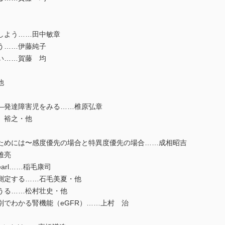
しよう……田中敏章
う……伊藤純子
い……賀藤 均
他
―発達障害児をみる……椎原弘章
 裕之・他
めには〜感度優先の場合と特異度優先の場合……成相昭吉
雅亮
earl……稲毛康司
測定する……石毛美夏・他
うる……松村壮史・他
でわかる腎機能（eGFR）……上村 治