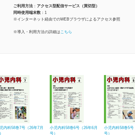
ご利用方法
アクセス型配信サービス（買切型）
同時使用端末数
1
※インターネット経由でのWEBブラウザによるアクセス参照
※導入・利用方法の詳細は
こちら
児内科58巻7号（26年7月
小児内科58巻6号（26年6月
小児内科58巻5号
）
号）
号）