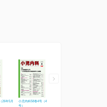
（26年5月
小児内科58巻4号（4月増大
小児内科58巻3号
小
号）
¥3,190
¥