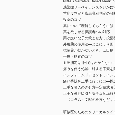
NBM（Narrative Based Me
感染症サーベイランスをいかに活
重症度判定と疾患識別判定の診
投薬のコツ
薬について理解してもらうには
薬を欲しがる保護者への対応…
薬が嫌いな子の飲ませ方，投薬
外用薬の使用法―どこに，何回
抗菌薬が効かないとき……田島
手技・処置のコツ
血圧測定は1回ではわからない─
痛みを伴う処置に対する不安を
インフォームドアセント，イン
痛い手技を上手に行うには—採血
上手な吸入のさせ方―定量式吸
上手な鼻腔吸引と安全な耳垢取
〈コラム〉文献の検索など，い
・研修医のためのクリニカルクイズ