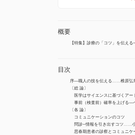
概要
【特集】診療の「コツ」を伝える
目次
序―職人の技を伝える……椎原弘
〔総 論〕
医学はサイエンスに基づくアー
事前（検査前）確率を上げる—
〔各 論〕
コミュニケーションのコツ
問診─情報を引き出すコツ……
思春期患者の診察とコミュニケ