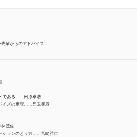
─先輩からのアドバイス
章
トである……田原卓浩
ベイズの定理……児玉和彦
小林茂俊
ーションのとり方……宮崎雅仁