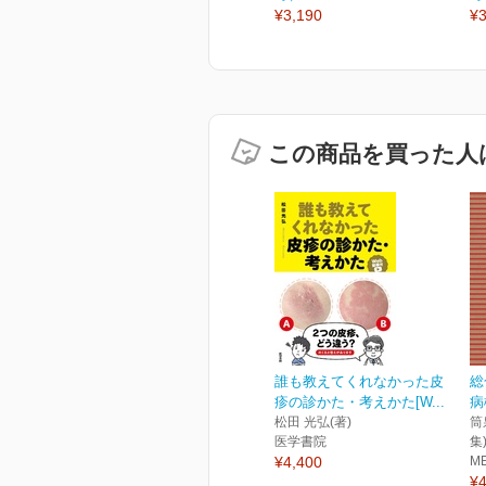
¥3,190
¥3
この商品を買った人
誰も教えてくれなかった皮
総
疹の診かた・考えかた[W...
病
松田 光弘(著)
筒
医学書院
集
¥4,400
M
¥4