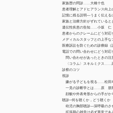
家族歴の問診……大橋十也
患者理解とアドヒアランス向上の
記憶に残る説明―うまく伝える
家族と治療方針がずれていると
遺伝性疾患の告知……小坂 仁
患者からのクレームにどう対応す
メディカルスタッフとの上手な
医療訴訟を防ぐための診療録（
電話での問い合わせにどう対応
問い合わせがあったときの注意
〈コラム〉スキルミクス……
診察のコツ
視診
嫌がる子どもを視る……松田
一見の診断学とは……原 朋
顔貌や外表奇形からの手がかり
聴診─何を聴くか，どう聴くか
幼児の胸部聴診―深呼吸のさせ
拡張期心雑音は必ず異常である