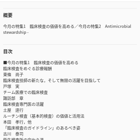
概要
今月の特集1 臨床検査の価値を高める／今月の特集2 Antimicrobial
stewardship -
目次
■今月の特集1 臨床検査の価値を高める
臨床検査をめぐる診療報酬
東條 尚子
臨床検査技師の新たな，そして無限の活躍を目指して
戸塚 実
チーム医療での臨床検査
諏訪部 章
臨床検査専門医の活躍
土屋 逹行
ルーチン検査（基本的検査）の価値と活用法
本田 孝行，他
「臨床検査のガイドライン」のあるべき姿
古川 泰司
衛生検査所の向かう道