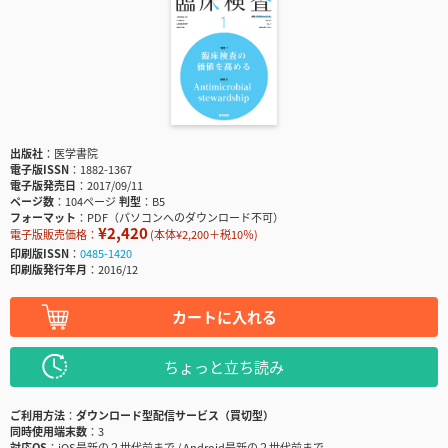
出版社
医学書院
電子版ISSN
1882-1367
電子版発売日
2017/09/11
ページ数
104ページ
判型
B5
フォーマット
PDF（パソコンへのダウンロード不可）
¥2,420
電子版販売価格：
(本体¥2,200＋税10％)
印刷版ISSN
0485-1420
印刷版発行年月
2016/12
カートに入れる
ちょっと立ち読み
ご利用方法
ダウンロード型配信サービス（買切型）
同時使用端末数
3
対応OS
iOS最新の２世代前まで / Android最新の２世代前まで