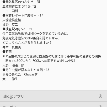
●元外科医のつぶやき・25
血液検査にまつわる小話
中川 国利
●検査レポート作成指南・17
尿沈渣検査編
油野 友二
●検査説明Q＆A・24
蛋白電気泳動像ではMピークを認めているのに，
免疫電気泳動法ではM蛋白を認めません．
どのようなことが考えられますか？
井本 真由美
●研究
ALP活性の測定法の変遷と血液型の相違に伴う基準範囲の変動との関係
現在のJSCC法からIFCC法への変更を考慮した検討
大野 頑張，他
●寄生虫屋が語るよもやま話・13
黒髪のあなた Chagas病
太田 伸生
isho.jpアプリ