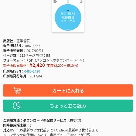
出版社
医学書院
電子版ISSN
1882-1367
電子版発売日
2017/09/11
ページ数
112ページ
判型
B5
フォーマット
PDF（パソコンへのダウンロード不可）
¥2,420
電子版販売価格：
(本体¥2,200＋税10％)
印刷版ISSN
0485-1420
印刷版発行年月
2017/04
カートに入れる
ちょっと立ち読み
ご利用方法
ダウンロード型配信サービス（買切型）
同時使用端末数
3
対応OS
iOS最新の２世代前まで / Android最新の２世代前まで
※コンテンツの使用にあたり、専用ビューアisho.jpが必要