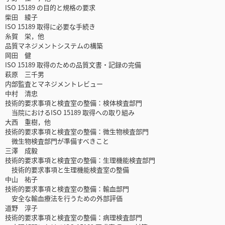
ISO 15189 の目的と規格の要求
柴田 綾子
ISO 15189 取得に必要な手続き
糸賀 栄，他
品質マネジメントシステムの構築
岡田 健
ISO 15189 取得のための品質文書・記録の完備
萩原 三千男
内部監査とマネジメントレビュー
中村 清忠
技術的要求事項と検査室の整備：検体検査部門
当院におけるISO 15189 取得への取り組み
大西 重樹，他
技術的要求事項と検査室の整備：微生物検査部門
微生物検査部門が準備すべきこと
三澤 成毅
技術的要求事項と検査室の整備：生理機能検査部門
技術的要求事項と生理機能検査室の整備
中山 祐子
技術的要求事項と検査室の整備：輸血部門
安全な輸血療法を行うための外部評価
道野 淳子
技術的要求事項と検査室の整備：病理検査部門