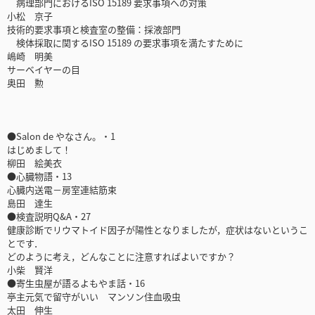
病理部門におけるISO 15189 要求事項への対策
小松 京子
技術的要求事項と検査室の整備：採液部門
検体採取に関するISO 15189 の要求事項を満たすために
嶋崎 明美
サーベイヤーの目
奥田 勲
●Salon de やなさん。・1
はじめまして！
柳田 絵美衣
●心臓物語・13
心臓内送電－房室連結筋束
島田 達生
●検査説明Q&A・27
健康診断でリウマトイド因子が陽性となりましたが，症状はないというこ
とです．
どのように考え，どんなことに注意すればよいですか？
小柴 賢洋
●寄生虫屋が語るよもやま話・16
亭主元気で留守がいい マンソン住血吸虫
太田 伸生