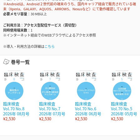
※Androidは、Android２世代前の端末のうち、国内キャリア経由で販売されている端
末（Xperia、GALAXY、AQUOS、ARROWS、Nexusなど）にて動作確認しています
必要メモリ容量
30 MB以上
ご利用方法
アクセス型配信サービス（買切型）
同時使用端末数
1
※インターネット経由でのWEBブラウザによるアクセス参照
※導入・利用方法の詳細は
こちら
巻号一覧
臨床検査
臨床検査
臨床検査
臨床検査
Vol.70 No.8
Vol.70 No.7
Vol.70 No.6
Vol.70 No.5
2026年 08月号
2026年 07月号
2026年 06月号
2026年 05月号
¥2,530
¥2,530
¥2,530
¥2,530