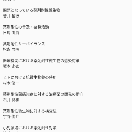
問題となっている薬剤耐性微生物
菅井 基行
薬剤耐性の普及・啓発活動
日馬 由貴
薬剤耐性サーベイランス
松永 展明
医療機関における薬剤耐性微生物の感染対策
坂本 史衣
ヒトにおける抗微生物薬の使用
村木 優一
薬剤耐性菌感染症に対する治療薬の開発の動向
石井 良和
薬剤耐性微生物に対する検査法
宇野 俊介
小児領域における薬剤耐性対策