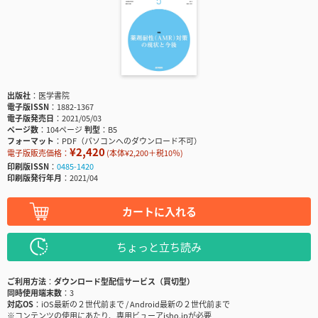
出版社
医学書院
電子版ISSN
1882-1367
電子版発売日
2021/05/03
ページ数
104ページ
判型
B5
フォーマット
PDF（パソコンへのダウンロード不可）
¥2,420
電子版販売価格：
(本体¥2,200＋税10％)
印刷版ISSN
0485-1420
印刷版発行年月
2021/04
カートに入れる
ちょっと立ち読み
ご利用方法
ダウンロード型配信サービス（買切型）
同時使用端末数
3
対応OS
iOS最新の２世代前まで / Android最新の２世代前まで
※コンテンツの使用にあたり、専用ビューアisho.jpが必要