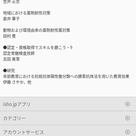
笠井 正志
地域における薬剤耐性対策
倉井 華子
動物および環境由来の薬剤耐性菌対策
田村 豊
●認定・資格取得でスキルを磨こう・9
認定骨髄検査技師
吉田 美雪
●研究
卒前教育における抗核抗体陽性像分類への酵素抗体法を用いた教育効果
伊藤 さやか，他
isho.jpアプリ
カテゴリー
アカウントサービス