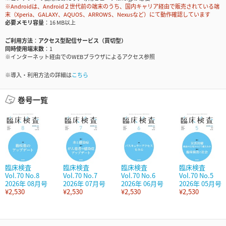
※Androidは、Android２世代前の端末のうち、国内キャリア経由で販売されている端
末（Xperia、GALAXY、AQUOS、ARROWS、Nexusなど）にて動作確認しています
必要メモリ容量
16 MB以上
ご利用方法
アクセス型配信サービス（買切型）
同時使用端末数
1
※インターネット経由でのWEBブラウザによるアクセス参照
※導入・利用方法の詳細は
こちら
巻号一覧
臨床検査
臨床検査
臨床検査
臨床検査
Vol.70 No.8
Vol.70 No.7
Vol.70 No.6
Vol.70 No.5
2026年 08月号
2026年 07月号
2026年 06月号
2026年 05月号
¥2,530
¥2,530
¥2,530
¥2,530