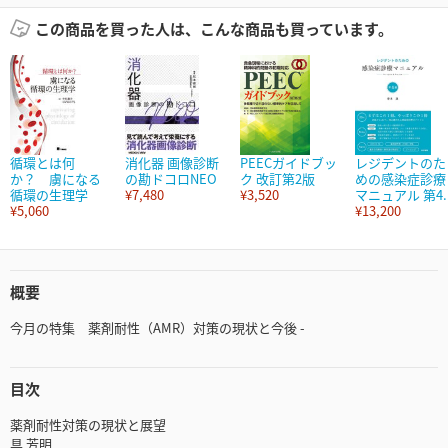
この商品を買った人は、こんな商品も買っています。
循環とは何
消化器 画像診断
PEECガイドブッ
レジデントのた
か？ 虜になる
の勘ドコロNEO
ク 改訂第2版
めの感染症診療
循環の生理学
¥7,480
¥3,520
マニュアル 第4..
¥5,060
¥13,200
概要
今月の特集 薬剤耐性（AMR）対策の現状と今後 -
目次
薬剤耐性対策の現状と展望
具 芳明