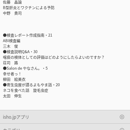
佐藤 晶論
B型肝炎とワクチンによる予防
中野 貴司
●検査レポート作成指南・21
ABI検査編
三木 俊
●検査説明Q&A・30
喀痰の検体としての評価はどのようにしたらよいのですか？
荘司 路
●Salon de やなさん。・5
幸せ者っ！
柳田 絵美衣
●寄生虫屋が語るよもやま話・20
ネコを食べた話 旋毛虫症
太田 伸生
isho.jpアプリ