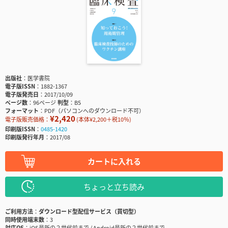
出版社
医学書院
電子版ISSN
1882-1367
電子版発売日
2017/10/09
ページ数
96ページ
判型
B5
フォーマット
PDF（パソコンへのダウンロード不可）
¥2,420
電子版販売価格：
(本体¥2,200＋税10％)
印刷版ISSN
0485-1420
印刷版発行年月
2017/08
カートに入れる
ちょっと立ち読み
ご利用方法
ダウンロード型配信サービス（買切型）
同時使用端末数
3
対応OS
iOS最新の２世代前まで / Android最新の２世代前まで