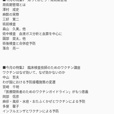
周術期管理とは
澤村 成史
麻酔の実際
三好 寛二
術前検査
森山 久美，他
術中検査 血液ガス分析と血算を中心に
園部 奨太，他
術後検査と合併症予防
落合 亮一
■今月の特集2 臨床検査技師のためのワクチン講座
ワクチンはなぜ効いて，なぜ効かないのか
中山 哲夫
わが国における予防接種施策の変遷
宮崎 千明
「医療関係者のためのワクチンガイドライン」がもつ意義
岡部 信彦
麻疹・風疹・水痘・おたふくかぜとワクチンによる予防
多屋 馨子
インフルエンザとワクチンによる予防