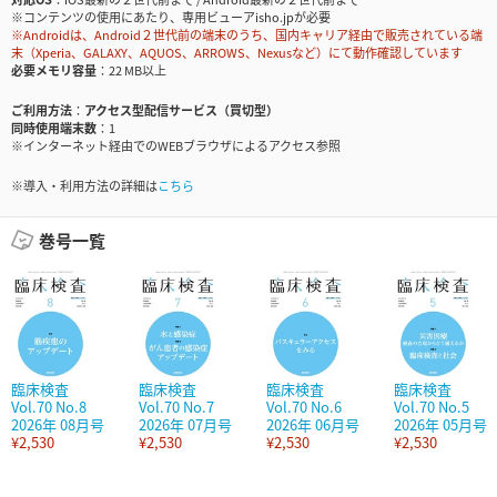
※コンテンツの使用にあたり、専用ビューアisho.jpが必要
※Androidは、Android２世代前の端末のうち、国内キャリア経由で販売されている端
末（Xperia、GALAXY、AQUOS、ARROWS、Nexusなど）にて動作確認しています
必要メモリ容量
22 MB以上
ご利用方法
アクセス型配信サービス（買切型）
同時使用端末数
1
※インターネット経由でのWEBブラウザによるアクセス参照
※導入・利用方法の詳細は
こちら
巻号一覧
臨床検査
臨床検査
臨床検査
臨床検査
Vol.70 No.8
Vol.70 No.7
Vol.70 No.6
Vol.70 No.5
2026年 08月号
2026年 07月号
2026年 06月号
2026年 05月号
¥2,530
¥2,530
¥2,530
¥2,530