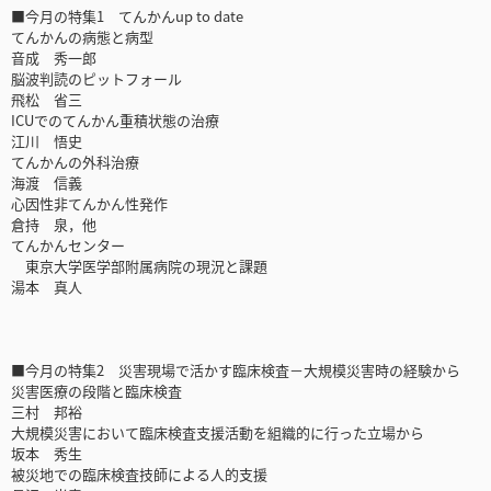
■今月の特集1 てんかんup to date
てんかんの病態と病型
音成 秀一郎
脳波判読のピットフォール
飛松 省三
ICUでのてんかん重積状態の治療
江川 悟史
てんかんの外科治療
海渡 信義
心因性非てんかん性発作
倉持 泉，他
てんかんセンター
東京大学医学部附属病院の現況と課題
湯本 真人
■今月の特集2 災害現場で活かす臨床検査－大規模災害時の経験から
災害医療の段階と臨床検査
三村 邦裕
大規模災害において臨床検査支援活動を組織的に行った立場から
坂本 秀生
被災地での臨床検査技師による人的支援