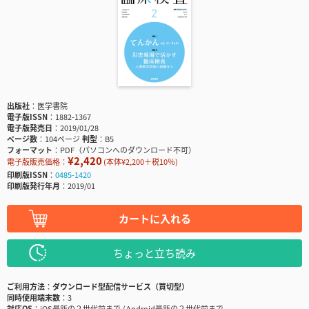
出版社
医学書院
電子版ISSN
1882-1367
電子版発売日
2019/01/28
ページ数
104ページ
判型
B5
フォーマット
PDF（パソコンへのダウンロード不可）
¥2,420
電子版販売価格：
(本体¥2,200＋税10％)
印刷版ISSN
0485-1420
印刷版発行年月
2019/01
カートに入れる
ちょっと立ち読み
ご利用方法
ダウンロード型配信サービス（買切型）
同時使用端末数
3
対応OS
iOS最新の２世代前まで / Android最新の２世代前まで