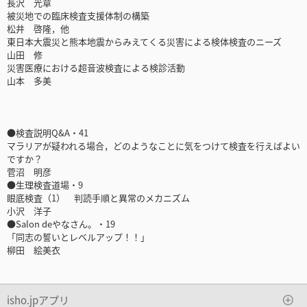
長沢 光章
被災地での臨床検査支援体制の構築
松井 啓隆，他
東日本大震災と熊本地震からみえてくる災害による検体検査のニーズ
山田 修
災害医療における超音波検査による検診活動
山本 多美
●検査説明Q&A・41
マラリアが疑われる場合，どのようなことに気をつけて検査を行えばよい
ですか？
菅沼 明彦
●生理検査道場・9
眼底検査（1） 判読手順と異常のメカニズム
小沢 洋子
●Salon deやなさん。・19
「同志の誓いとレベルアップ！！」
柳田 絵美衣
isho.jpアプリ