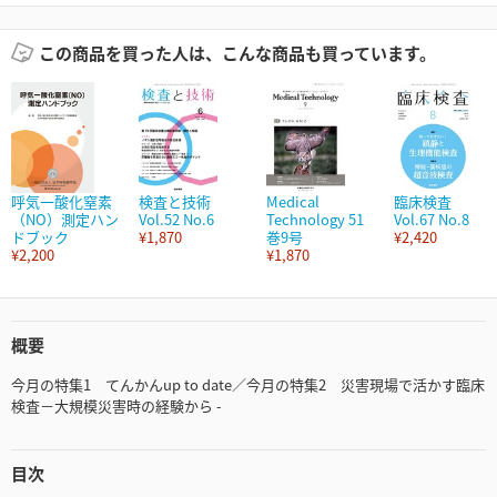
この商品を買った人は、こんな商品も買っています。
呼気一酸化窒素
検査と技術
Medical
臨床検査
（NO）測定ハン
Vol.52 No.6
Technology 51
Vol.67 No.8
ドブック
¥1,870
巻9号
¥2,420
¥2,200
¥1,870
概要
今月の特集1 てんかんup to date／今月の特集2 災害現場で活かす臨床
検査－大規模災害時の経験から -
目次