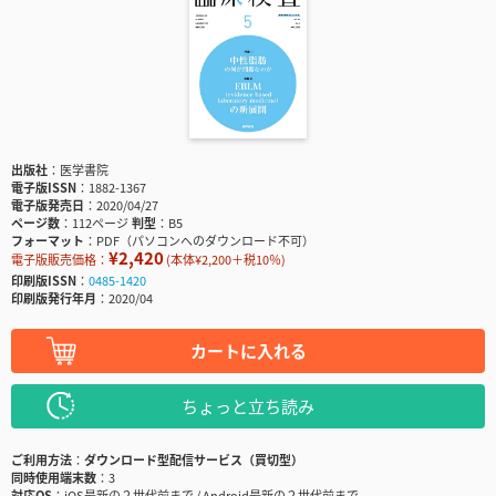
出版社
医学書院
電子版ISSN
1882-1367
電子版発売日
2020/04/27
ページ数
112ページ
判型
B5
フォーマット
PDF（パソコンへのダウンロード不可）
¥2,420
電子版販売価格：
(本体¥2,200＋税10％)
印刷版ISSN
0485-1420
印刷版発行年月
2020/04
カートに入れる
ちょっと立ち読み
ご利用方法
ダウンロード型配信サービス（買切型）
同時使用端末数
3
対応OS
iOS最新の２世代前まで / Android最新の２世代前まで