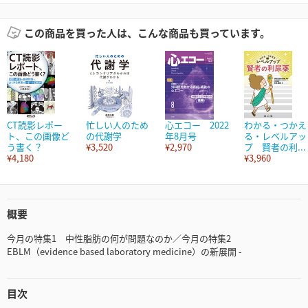
この商品を買った人は、こんな商品も買っています。
CT読影レポー
忙しい人のため
心エコー 2022
わかる・つかえ
ト、この画像ど
の代謝学
年8月号
る・レベルアッ
う書く？
¥3,520
¥2,970
プ 賢者の利...
¥4,180
¥3,960
概要
今月の特集1 中性脂肪の何が問題なのか／今月の特集2
EBLM（evidence based laboratory medicine）の新展開 -
目次