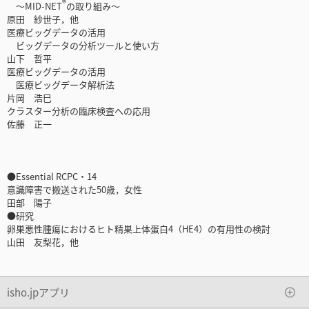
®
～MID-NET
の取り組み～
原田 紗世子，他
医療ビッグデータの活用
ビッグデータの分析ツールと使い方
山下 哲平
医療ビッグデータの活用
医療ビッグデータ解析法
片岡 浩巳
クラスター分析の臨床検査への応用
佐藤 正一
●Essential RCPC・14
意識障害で搬送された50歳，女性
田部 陽子
●研究
卵巣悪性腫瘍におけるヒト精巣上体蛋白4（HE4）の有用性の検討
山田 友梨花，他
isho.jpアプリ