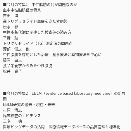
■今月の特集1 中性脂肪の何が問題なのか
血中中性脂肪値の背景
吉田 博
高トリグリセライド血症をきたす病態
松永 彰
中性脂肪代謝に関連した検査値の読み方
平野 勉
トリグリセライド（TG）測定法の問題点
渡部 俊之，他
中性脂肪を標的とした治療 食事療法と薬物療法を中心に
藤岡 由夫
食品栄養学からみた中性脂肪
松井 貞子
■今月の特集2 EBLM（evidence based laboratory medicine）の新展
開
EBLM研究の過去・現在・未来
市原 清志
臨床検査のエビデンス
三宅 一徳
医療ビッグデータの活用 医療情報データベースの品質管理と標準化