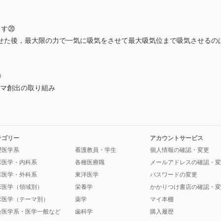
ます⑳
せた後，最大限の力で一気に吸気をさせて最大吸気位まで吸気させるの
⑦
ーマ創出の取り組み
テゴリー
アカウントサービス
礎医学系
看護教員・学生
個人情報の確認・変更
床医学・内科系
各種医療職
メールアドレスの確認・変
床医学・外科系
東洋医学
パスワードの変更
床医学（領域別）
栄養学
かかりつけ書店の確認・変
床医学（テーマ別）
薬学
マイ本棚
会医学系・医学一般など
歯科学
購入履歴