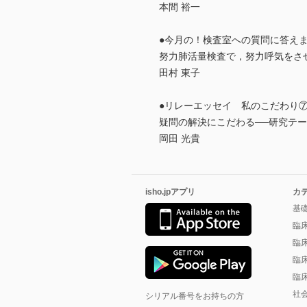
本間 裕一
●今月の！検査室への質問に答え
努力肺活量検査で，努力呼気をさ
田村 東子
●リレーエッセイ 私のこだわり
疑問の解決にこだわる──研究テ
岡田 光貴
isho.jpアプリ
カ
基
臨
臨
臨
臨
社
シリアル番号をお持ちの方