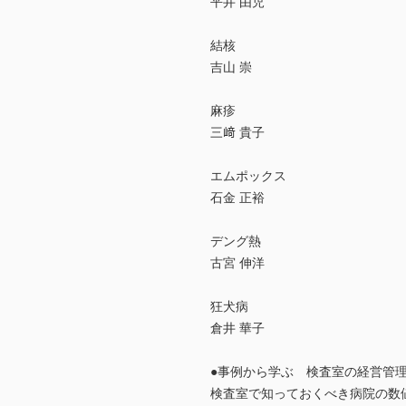
平井 由児
結核
吉山 崇
麻疹
三﨑 貴子
エムポックス
石金 正裕
デング熱
古宮 伸洋
狂犬病
倉井 華子
●事例から学ぶ 検査室の経営管
検査室で知っておくべき病院の数