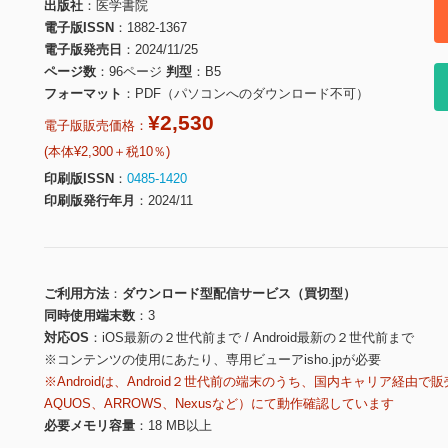
出版社
医学書院
電子版ISSN
1882-1367
電子版発売日
2024/11/25
ページ数
96ページ
判型
B5
フォーマット
PDF（パソコンへのダウンロード不可）
¥2,530
電子版販売価格：
(本体¥2,300＋税10％)
印刷版ISSN
0485-1420
印刷版発行年月
2024/11
ご利用方法
ダウンロード型配信サービス（買切型）
同時使用端末数
3
対応OS
iOS最新の２世代前まで / Android最新の２世代前まで
※コンテンツの使用にあたり、専用ビューアisho.jpが必要
※Androidは、Android２世代前の端末のうち、国内キャリア経由で販
AQUOS、ARROWS、Nexusなど）にて動作確認しています
必要メモリ容量
18 MB以上