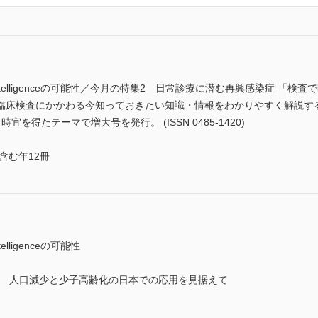
al Intelligenceの可能性／今月の特集2 日常診療に潜む再興感染症
臨床検査にかかわる今知っておきたい知識・情報をわかりやすく解説す
を得たテーマで増大号を発行。 (ISSN 0485-1420)
含む年12冊
telligenceの可能性
genceの現在──人口減少と少子高齢化の日本での応用を見据えて