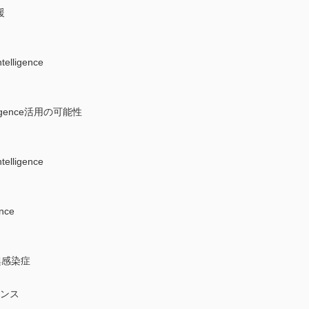
援
lligence
lligence活用の可能性
lligence
nce
興感染症
センス