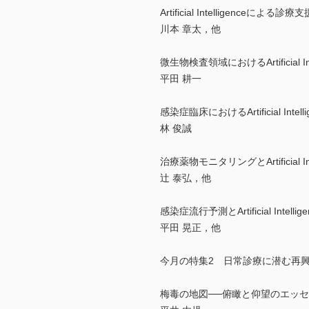
Artificial Intelligenceによる診療支
川本 章太，他
微生物検査領域におけるArtificial Inte
平田 耕一
感染症臨床におけるArtificial Inte
林 俊誠
治療薬物モニタリングとArtificial Inte
辻 泰弘，他
感染症流行予測とArtificial Intellige
平田 晃正，他
今月の特集2 日常診療に潜む再
梅毒の地図──俯瞰と仰望のエッ