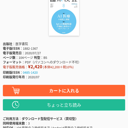
出版社
医学書院
電子版ISSN
1882-1367
電子版発売日
2020/07/27
ページ数
104ページ
判型
B5
フォーマット
PDF（パソコンへのダウンロード不可）
¥2,420
電子版販売価格：
(本体¥2,200＋税10％)
印刷版ISSN
0485-1420
印刷版発行年月
2020/07
カートに入れる
ちょっと立ち読み
ご利用方法
ダウンロード型配信サービス（買切型）
同時使用端末数
3
対応OS
iOS最新の２世代前まで / Android最新の２世代前まで