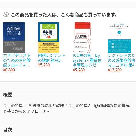
この商品を買った人は、こんな商品も買っています。
ホスピタリスト
内科レジデント
ICU医の素 By
レジデントのた
のための内科診
の鉄則 第4版
system×重症患
めの感染症診療
療フローチャ...
¥5,280
者管理レシピ
マニュアル 第4..
¥8,800
¥5,280
¥13,200
概要
今月の特集1 AI医療の現状と課題／今月の特集2 IgG4関連疾患の理解
と検査からのアプローチ -
目次