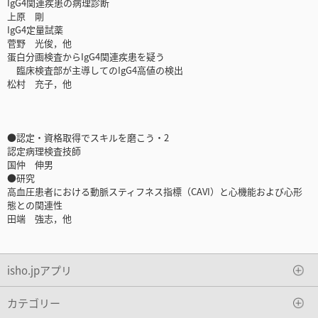
IgG4関連疾患の病理診断
上原 剛
IgG4定量試薬
菅野 光俊，他
蛋白分画検査からIgG4関連疾患を疑う
臨床検査部が主導してのIgG4高値の検出
松村 充子，他
●認定・資格取得でスキルを磨こう・2
認定病理検査技師
国仲 伸男
●研究
高血圧患者における動脈スティフネス指標（CAVI）と心機能および心形
態との関連性
田端 強志，他
isho.jpアプリ
カテゴリー