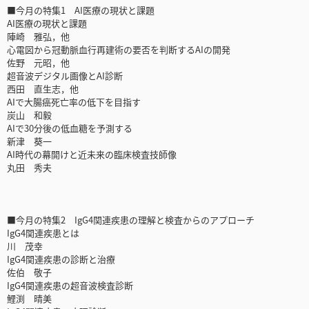
■今月の特集1 AI医療の現状と課題
AI医療の現状と課題
陣崎 雅弘，他
心電図から冠動脈血行再建術の要否を判断するAIの開発
佐野 元昭，他
超音波デジタル画像とAI診断
西田 直生志，他
AIで大腸癌死亡率の低下を目指す
炭山 和毅
AIで30分後の低血糖を予測する
新津 葵一
AI時代の幕開けと近未来の臨床検査技師像
丸田 秀夫
■今月の特集2 IgG4関連疾患の理解と検査からのアプローチ
IgG4関連疾患とは
川 茂幸
IgG4関連疾患の診断と治療
佐伯 敬子
IgG4関連疾患の超音波検査診断
鯉渕 晴美