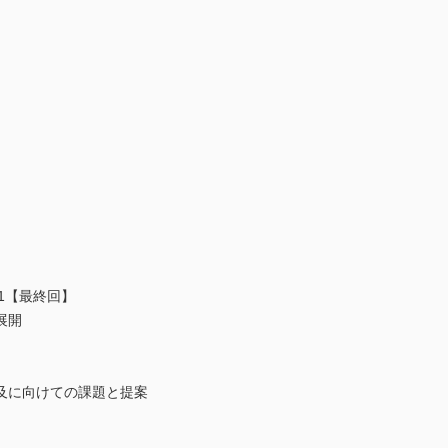
・11【最終回】
展開
及に向けての課題と提案