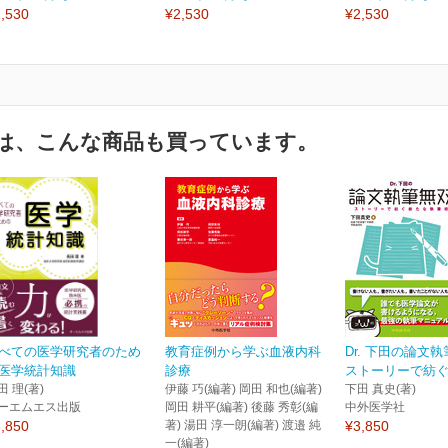
,530
¥2,530
¥2,530
は、こんな商品も買っています。
べての医学研究者のため
教育症例から学ぶ血液内科
Dr. 下田の論
医学統計知識
診療
ストーリーで紡ぐ新
田 理(著)
伊藤 巧(編著) 岡田 和也(編著)
下田 真史(著)
ーエムエス出版
岡田 耕平(編著) 後藤 秀彰(編
中外医学社
,850
著) 湯田 淳一朗(編著) 渡邉 純
¥3,850
一(編著)