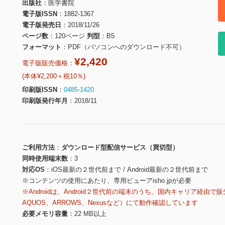
出版社
医学書院
電子版ISSN
1882-1367
電子版発売日
2018/11/26
ページ数
120ページ
判型
B5
フォーマット
PDF（パソコンへのダウンロード不可）
¥2,420
電子版販売価格：
(本体¥2,200＋税10％)
印刷版ISSN
0485-1420
印刷版発行年月
2018/11
ご利用方法
ダウンロード型配信サービス（買切型）
同時使用端末数
3
対応OS
iOS最新の２世代前まで / Android最新の２世代前まで
※コンテンツの使用にあたり、専用ビューアisho.jpが必要
※Androidは、Android２世代前の端末のうち、国内キャリア経由で販
AQUOS、ARROWS、Nexusなど）にて動作確認しています
必要メモリ容量
22 MB以上