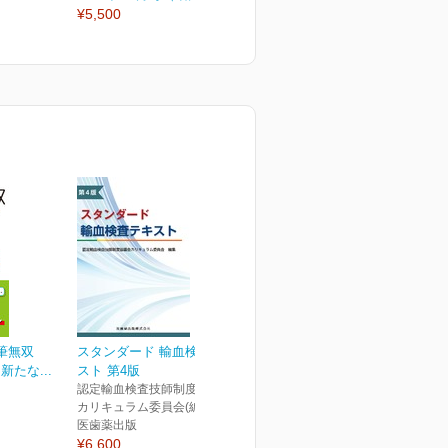
¥5,500
¥2,530
¥
文執筆無双
スタンダード 輸血検査テキ
たな...
スト 第4版
認定輸血検査技師制度協議会
カリキュラム委員会(編)
医歯薬出版
¥6,600