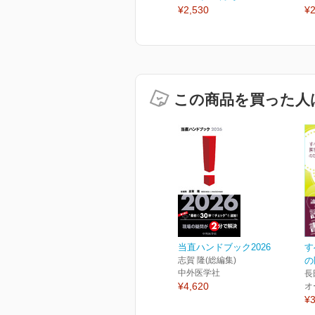
¥2,530
¥2
この商品を買った人
当直ハンドブック2026
す
志賀 隆(総編集)
の
中外医学社
長
¥4,620
オ
¥3