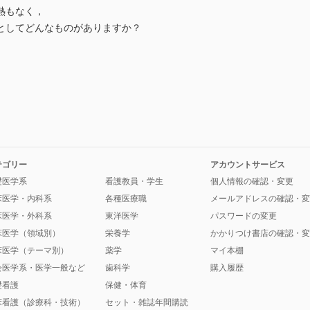
発熱もなく，
としてどんなものがありますか？
テゴリー
アカウントサービス
礎医学系
看護教員・学生
個人情報の確認・変更
床医学・内科系
各種医療職
メールアドレスの確認・変
床医学・外科系
東洋医学
パスワードの変更
床医学（領域別）
栄養学
かかりつけ書店の確認・変
床医学（テーマ別）
薬学
マイ本棚
会医学系・医学一般など
歯科学
購入履歴
礎看護
保健・体育
床看護（診療科・技術）
セット・雑誌年間購読