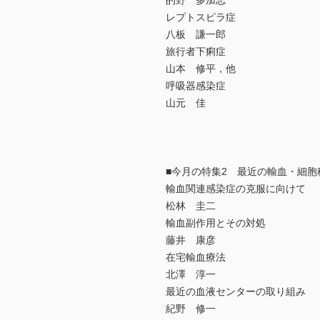
的野 多加志
レプトスピラ症
八板 謙一郎
旅行者下痢症
山本 修平，他
呼吸器感染症
山元 佳
■今月の特集2 最近の輸血・細胞
輸血関連感染症の克服に向けて
松林 圭二
輸血副作用とその対処
藤井 康彦
在宅輸血療法
北澤 淳一
最近の血液センターの取り組み
紀野 修一