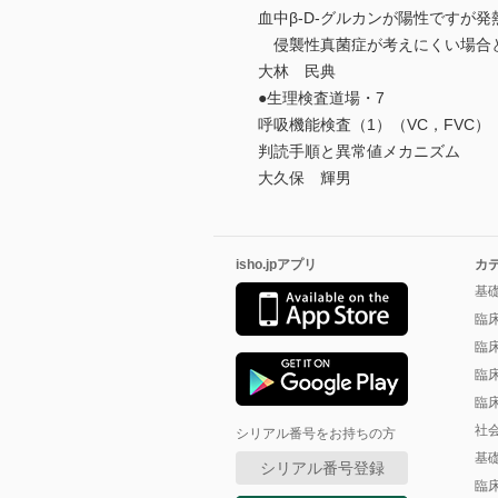
血中β-D-グルカンが陽性ですが
侵襲性真菌症が考えにくい場合
大林 民典
●生理検査道場・7
呼吸機能検査（1）（VC，FVC）
判読手順と異常値メカニズム
大久保 輝男
isho.jpアプリ
カ
基
臨
臨
臨
臨
社
シリアル番号をお持ちの方
基
シリアル番号登録
臨