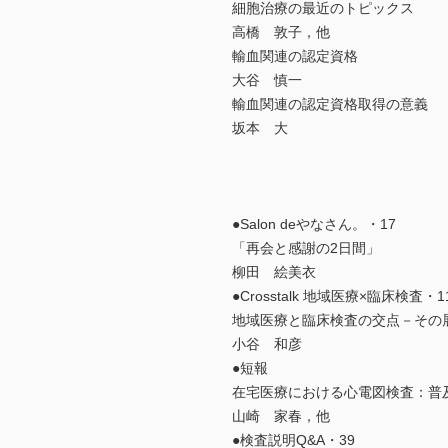
細胞治療の最近のトピックス
高橋 敦子，他
輸血関連の認定資格
大谷 慎一
輸血関連の認定資格取得の意義
坂本 大
●Salon deやなさん。・17
「再会と感謝の2日間」
柳田 絵美衣
●Crosstalk 地域医療×臨床検査
地域医療と臨床検査の交点－その
小谷 和彦
●短報
在宅医療における心電図検査：普
山崎 家春，他
●検査説明Q&A・39