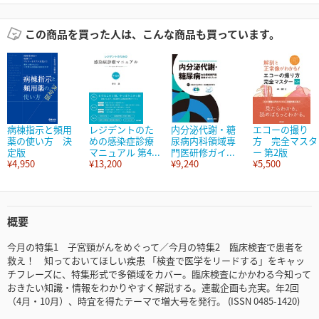
この商品を買った人は、こんな商品も買っています。
病棟指示と頻用
レジデントのた
内分泌代謝・糖
エコーの撮り
薬の使い方 決
めの感染症診療
尿病内科領域専
方 完全マスタ
定版
マニュアル 第4...
門医研修ガイ...
ー 第2版
¥4,950
¥13,200
¥9,240
¥5,500
概要
今月の特集1 子宮頸がんをめぐって／今月の特集2 臨床検査で患者を
救え！ 知っておいてほしい疾患 「検査で医学をリードする」をキャッ
チフレーズに、特集形式で多領域をカバー。臨床検査にかかわる今知って
おきたい知識・情報をわかりやすく解説する。連載企画も充実。年2回
（4月・10月）、時宜を得たテーマで増大号を発行。 (ISSN 0485-1420)