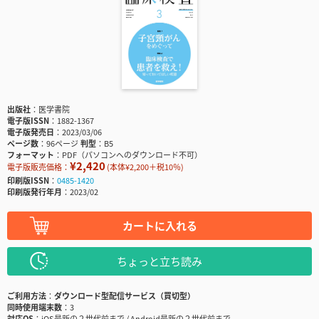
出版社
医学書院
電子版ISSN
1882-1367
電子版発売日
2023/03/06
ページ数
96ページ
判型
B5
フォーマット
PDF（パソコンへのダウンロード不可）
¥2,420
電子版販売価格：
(本体¥2,200＋税10％)
印刷版ISSN
0485-1420
印刷版発行年月
2023/02
カートに入れる
ちょっと立ち読み
ご利用方法
ダウンロード型配信サービス（買切型）
同時使用端末数
3
対応OS
iOS最新の２世代前まで / Android最新の２世代前まで