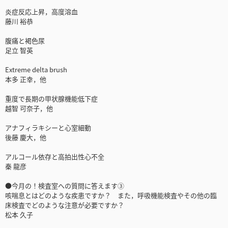
炎症反応上昇，高度溶血
藤川 裕恭
腹痛と褐色尿
足立 智英
Extreme delta brush
本多 正幸，他
重度で長期の甲状腺機能低下症
越智 可奈子，他
アナフィラキシーと心室細動
後藤 慶大，他
アルコール依存と高拍出性心不全
秦 龍彦
●今月の！検査室への質問に答えます③
咳喘息とはどのような疾患ですか？ また，呼吸機能検査やその他の臨
床検査でどのような注意が必要ですか？
松本 久子