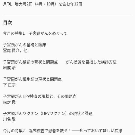
月刊、増大号2冊（4月・10月）を含む年12冊
目次
今月の特集1 子宮頸がんをめぐって
子宮頸がんの基礎と臨床
冨尾 賢介，他
子宮頸がん検診の現状と問題点──がん撲滅を目指した検診方法
岩成 治
子宮頸がん細胞診の現状と問題点
下 正宗
子宮頸がんHPV検査の現状と，その問題点
森定 徹
子宮頸がんワクチン（HPVワクチン）の現状と課題
川名 敬
今月の特集2 臨床検査で患者を救え！──知っておいてほしい疾患