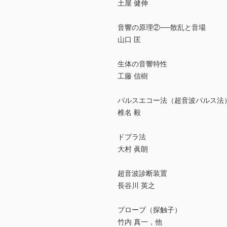
土屋 健伸
音響の原理②──散乱と音場
山口 匡
生体の音響特性
工藤 信樹
パルスエコー法（超音波パルス法
椎名 毅
ドプラ法
大村 眞朗
超音波診断装置
長谷川 英之
プローブ（探触子）
竹内 真一，他