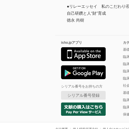
●リレーエッセイ 私のこだわり
自己研鑽と人“財”育成
徳永 尚樹
isho.jpアプリ
カ
基
臨
臨
臨
臨
社
シリアル番号をお持ちの方
基
シリアル番号登録
臨
臨
保
会社概要
個人情報保護方針
個人向けサービス