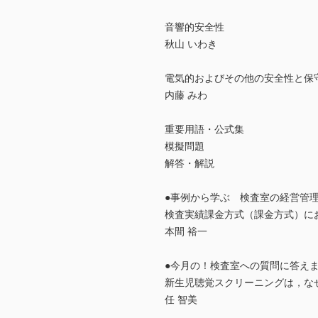
音響的安全性
秋山 いわき
電気的およびその他の安全性と保
内藤 みわ
重要用語・公式集
模擬問題
解答・解説
●事例から学ぶ 検査室の経営管
検査実績課金方式（課金方式）に
本間 裕一
●今月の！検査室への質問に答え
新生児聴覚スクリーニングは，な
任 智美