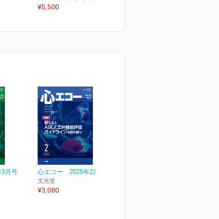
¥5,500
¥2,530
¥
年3月号
心エコー 2025年2月号
文光堂
¥3,080