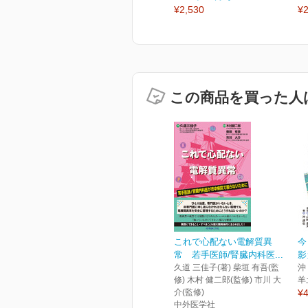
¥2,530
¥2
この商品を買った人
これで心配ない電解質異
今
常 若手医師/腎臓内科医...
影
久道 三佳子(著) 柴垣 有吾(監
沖
修) 木村 健二郎(監修) 市川 大
羊
介(監修)
¥4
中外医学社