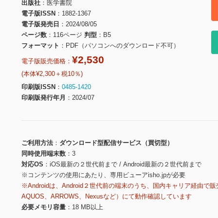
出版社
医学書院
電子版ISSN
1882-1367
電子版発売日
2024/08/05
ページ数
116ページ
判型
B5
フォーマット
PDF（パソコンへのダウンロード不可）
¥2,530
電子版販売価格：
(本体¥2,300＋税10％)
印刷版ISSN
0485-1420
印刷版発行年月
2024/07
ご利用方法
ダウンロード型配信サービス（買切型）
同時使用端末数
3
対応OS
iOS最新の２世代前まで / Android最新の２世代前まで
※コンテンツの使用にあたり、専用ビューアisho.jpが必要
※Androidは、Android２世代前の端末のうち、国内キャリア経由で販
AQUOS、ARROWS、Nexusなど）にて動作確認しています
必要メモリ容量
18 MB以上