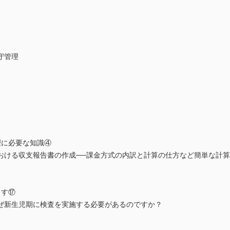
守管理
理に必要な知識④
おける収支報告書の作成──課金方式の内訳と計算の仕方など簡単な計
ます⑰
ぜ新生児期に検査を実施する必要があるのですか？