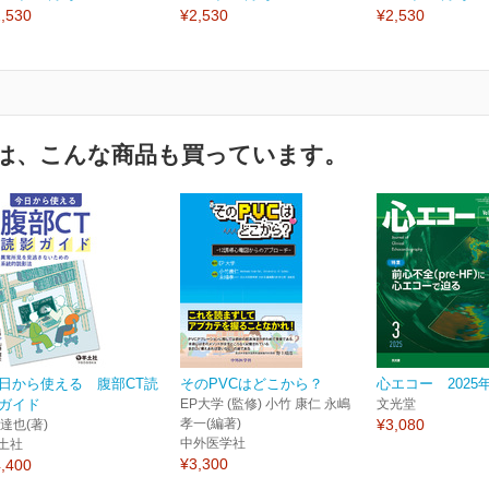
,530
¥2,530
¥2,530
は、こんな商品も買っています。
日から使える 腹部CT読
そのPVCはどこから？
心エコー 2025
ガイド
EP大学 (監修) 小竹 康仁 永嶋
文光堂
孝一(編著)
¥3,080
 達也(著)
中外医学社
土社
¥3,300
,400