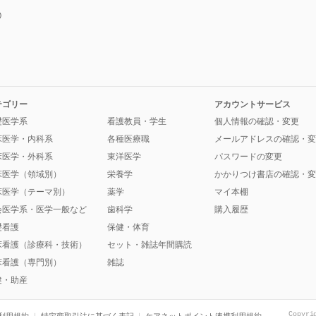
④
テゴリー
アカウントサービス
礎医学系
看護教員・学生
個人情報の確認・変更
床医学・内科系
各種医療職
メールアドレスの確認・変
床医学・外科系
東洋医学
パスワードの変更
床医学（領域別）
栄養学
かかりつけ書店の確認・変
床医学（テーマ別）
薬学
マイ本棚
会医学系・医学一般など
歯科学
購入履歴
礎看護
保健・体育
床看護（診療科・技術）
セット・雑誌年間購読
床看護（専門別）
雑誌
健・助産
Copyri
利用規約
特定商取引法に基づく表記
ケアネットポイント連携利用規約