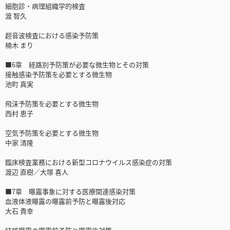
細胞診・病理組織学的検査
渡 智久
超音波検査における感染予防策
楠木 まり
■6章 経路別予防策が必要な微生物とその対策
接触感染予防策を必要とする微生物
池町 真実
飛沫予防策を必要とする微生物
西村 恵子
空気予防策を必要とする微生物
中家 清隆
臨床検査業務における新型コロナウイルス感染症の対策
渡辺 直樹／大塚 喜人
■7章 曝露事象に対する医療関連感染対策
血液体液曝露の曝露前予防と曝露後対応
大石 貴幸