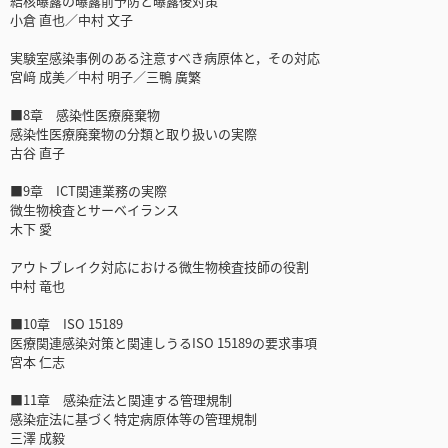
結核曝露の曝露前予防と曝露後対策
小倉 直也／中村 文子
実験室感染事例のある注意すべき病原体と，その対応
宮﨑 成美／中村 明子／三鴨 廣繁
■8章 感染性医療廃棄物
感染性医療廃棄物の分類と取り扱いの実際
古谷 直子
■9章 ICT関連業務の実際
微生物検査とサーベイランス
木下 愛
アウトブレイク対応における微生物検査技師の役割
中村 竜也
■10章 ISO 15189
医療関連感染対策と関連しうるISO 15189の要求事項
宮本 仁志
■11章 感染症法と関連する管理規制
感染症法に基づく特定病原体等の管理規制
三澤 成毅