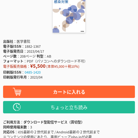
出版社
医学書院
電子版ISSN
1882-1367
電子版発売日
2023/04/17
ページ数
208ページ
判型
AB
フォーマット
PDF（パソコンへのダウンロード不可）
¥5,500
電子版販売価格：
(本体¥5,000＋税10％)
印刷版ISSN
0485-1420
印刷版発行年月
2023/04
カートに入れる
ちょっと立ち読み
ご利用方法
ダウンロード型配信サービス（買切型）
同時使用端末数
3
対応OS
iOS最新の２世代前まで / Android最新の２世代前まで
※コンテンツの使用にあたり、専用ビューアisho.jpが必要