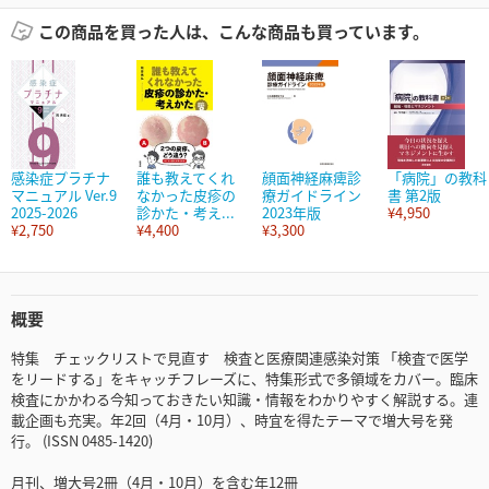
この商品を買った人は、こんな商品も買っています。
感染症プラチナ
誰も教えてくれ
顔面神経麻痺診
「病院」の教科
マニュアル Ver.9
なかった皮疹の
療ガイドライン
書 第2版
2025-2026
診かた・考え...
2023年版
¥4,950
¥2,750
¥4,400
¥3,300
概要
特集 チェックリストで見直す 検査と医療関連感染対策 「検査で医学
をリードする」をキャッチフレーズに、特集形式で多領域をカバー。臨床
検査にかかわる今知っておきたい知識・情報をわかりやすく解説する。連
載企画も充実。年2回（4月・10月）、時宜を得たテーマで増大号を発
行。 (ISSN 0485-1420)
月刊、増大号2冊（4月・10月）を含む年12冊