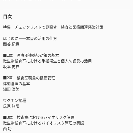
目次
特集 チェックリストで見直す 検査と医療関連感染対策
はじめに――本書の活用の仕方
関谷 紀貴
■1章 医療関連感染対策の基本
微生物検査室における手指衛生と個人防護具の活用
坂本 史衣
■2章 検査室職員の健康管理
体調管理の基本
細田 清美
ワクチン接種
氏家 無限
■3章 検査室におけるバイオリスク管理
微生物検査室におけるバイオリスク管理の実際
西 功