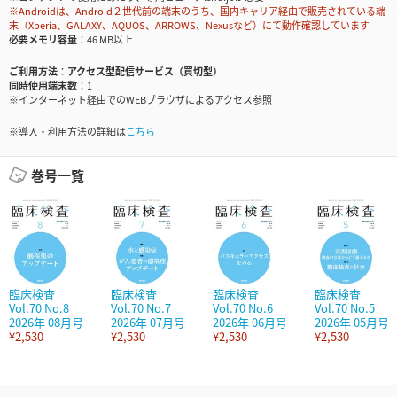
※Androidは、Android２世代前の端末のうち、国内キャリア経由で販売されている端
末（Xperia、GALAXY、AQUOS、ARROWS、Nexusなど）にて動作確認しています
必要メモリ容量
46 MB以上
ご利用方法
アクセス型配信サービス（買切型）
同時使用端末数
1
※インターネット経由でのWEBブラウザによるアクセス参照
※導入・利用方法の詳細は
こちら
巻号一覧
臨床検査
臨床検査
臨床検査
臨床検査
Vol.70 No.8
Vol.70 No.7
Vol.70 No.6
Vol.70 No.5
2026年 08月号
2026年 07月号
2026年 06月号
2026年 05月号
¥2,530
¥2,530
¥2,530
¥2,530