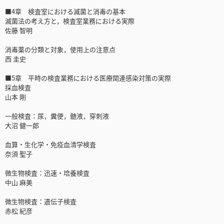
■4章 検査室における滅菌と消毒の基本
滅菌法の考え方と，検査室業務における実際
佐藤 智明
消毒薬の分類と対象，使用上の注意点
西 圭史
■5章 平時の検査業務における医療関連感染対策の実際
採血検査
山本 剛
一般検査：尿，糞便，髄液，穿刺液
大沼 健一郎
血算・生化学・免疫血清学検査
奈須 聖子
微生物検査：迅速・培養検査
中山 麻美
微生物検査：遺伝子検査
赤松 紀彦