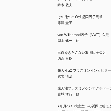
鈴木 敦夫
その他の出血性凝固因子異常
篠澤 圭子
von Willebrand因子（VWF）欠乏
岡本 修一，他
出血をきたさない凝固因子欠乏
徳永 尚樹
先天性α2-プラスミンインヒビタ
窓岩 清治
先天性プラスミノゲンアクチベー
岩城 孝行，他
●今月の！ 検査室への質問に答え