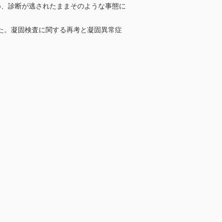
め、診断が逃されたままそのような事態に
た。凝固検査に関する再考と凝固異常症