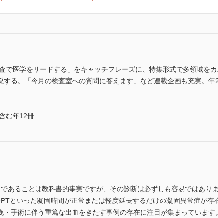
検査で医学をリードする」をキャッチフレーズに、特集形式で多領域を
説する。「今月の検査室への質問に答えます」など連載企画も充実。年
含む年12冊
であることは教科書的事実ですが、その診断は必ずしも容易ではありま
TやPTといった凝固時間が正常または軽度延長するだけの凝固異常症が
娩・手術に伴う重篤な出血をきたす事例の存在に注目が集まっています