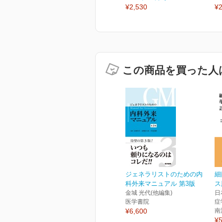
¥2,530
¥2
この商品を買った人
ジェネラリストのための内
細
科外来マニュアル 第3版
ス
金城 光代(他編集)
日
医学書院
症
¥6,600
南
¥5