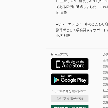
PT正常，APTT延長，APTT
である症例に遭遇しました．これ
岡 周作
●リレーエッセイ 私のこだわり
指導者として学会発表をサポート
小堺 利恵
isho.jpアプリ
カ
基
臨
臨
臨
臨
社
シリアル番号をお持ちの方
基
シリアル番号登録
臨