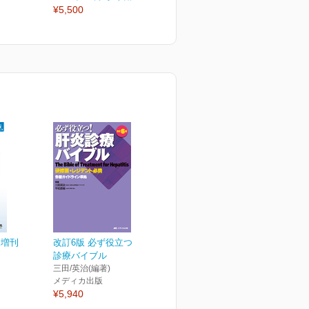
¥5,500
¥2,530
¥
ト増刊
改訂6版 必ず役立つ！肝炎
診療バイブル
三田/英治(編著)
メディカ出版
¥5,940