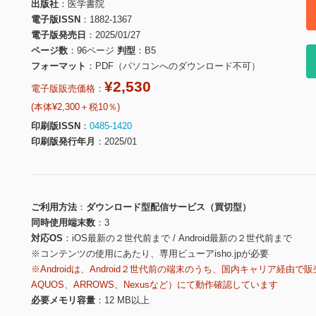
出版社
医学書院
電子版ISSN
1882-1367
電子版発売日
2025/01/27
ページ数
96ページ
判型
B5
フォーマット
PDF（パソコンへのダウンロード不可）
¥2,530
電子版販売価格：
(本体¥2,300＋税10％)
印刷版ISSN
0485-1420
印刷版発行年月
2025/01
ご利用方法
ダウンロード型配信サービス（買切型）
同時使用端末数
3
対応OS
iOS最新の２世代前まで / Android最新の２世代前まで
※コンテンツの使用にあたり、専用ビューアisho.jpが必要
※Androidは、Android２世代前の端末のうち、国内キャリア経由で販
AQUOS、ARROWS、Nexusなど）にて動作確認しています
必要メモリ容量
12 MB以上