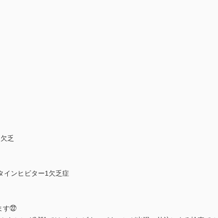
ー欠乏
タインヒビター1欠乏症
ます㉒