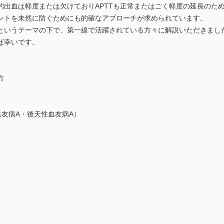
的出血は軽度または欠けておりAPTTも正常またはごく軽度の延長のた
ントを未然に防ぐためにも的確なアプローチが求められています。
いうテーマの下で、第一線で活躍されている方々に解説いただきまし
ば幸いです。
方
天性血友病A・後天性血友病A）