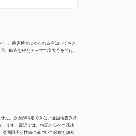
カバー。臨床検査にかかわる今知っておき
2回、時宜を得たテーマで増大号を発行。
せん。原因が特定できない凝固検査異常
存在します。最近では、特記するべき既往
。凝固因子活性値に基づいて軽症と診断