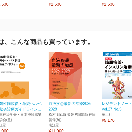
,530
¥2,530
¥2,530
は、こんな商品も買っています。
菌性髄膜炎・単純ヘルペ
血液疾患最新の治療2026-
レジデントノー
脳炎診療ガイドライン...
2028
Vol.27 No.5
本神経学会・日本神経感染
松村 到(編) 張替 秀郎(編) 神田
羊土社
学会(監)
善伸(編)
¥5,170
江堂
南江堂
,060
¥11,000