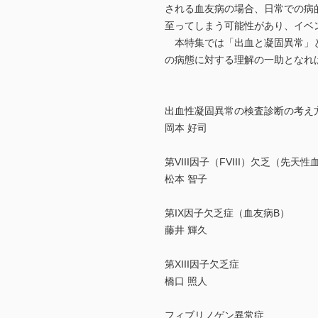
される血友病の場合、日常での病
至ってしまう可能性があり、イベ
本特集では「出血と凝固異常」と
の病態に対する理解の一助となれ
出血性凝固異常の検査診断の考え
岡本 好司
第VIII因子（FVIII）欠乏（先
松本 智子
第IX因子欠乏症（血友病B）
藤井 輝久
第XIII因子欠乏症
橋口 照人
フィブリノゲン異常症