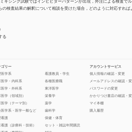
クロスミキシング試験ではインヒビターパターンが出現，外注による検査で
らの検査結果の解釈について相談を受けた場合，どのように対応すれば
⑨
する
テゴリー
アカウントサービス
礎医学系
看護教員・学生
個人情報の確認・変更
床医学・内科系
各種医療職
メールアドレスの確認・変
床医学・外科系
東洋医学
パスワードの変更
床医学（領域別）
栄養学
かかりつけ書店の確認・変
床医学（テーマ別）
薬学
マイ本棚
会医学系・医学一般など
歯科学
購入履歴
礎看護
保健・体育
床看護（診療科・技術）
セット・雑誌年間購読